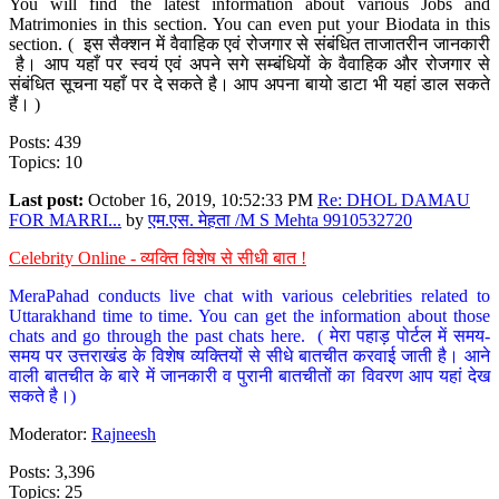
You will find the latest information about various Jobs and
Matrimonies in this section. You can even put your Biodata in this
section. ( इस सैक्शन में वैवाहिक एवं रोजगार से संबंधित ताजातरीन जानकारी
है। आप यहाँ पर स्वयं एवं अपने सगे सम्बंधियों के वैवाहिक और रोजगार से
संबंधित सूचना यहाँ पर दे सकते है। आप अपना बायो डाटा भी यहां डाल सकते
हैं। )
Posts: 439
Topics: 10
Last post:
October 16, 2019, 10:52:33 PM
Re: DHOL DAMAU
FOR MARRI...
by
एम.एस. मेहता /M S Mehta 9910532720
Celebrity Online - व्यक्ति विशेष से सीधी बात !
MeraPahad conducts live chat with various celebrities related to
Uttarakhand time to time. You can get the information about those
chats and go through the past chats here. ( मेरा पहाड़ पोर्टल में समय-
समय पर उत्तराखंड के विशेष व्यक्तियों से सीधे बातचीत करवाई जाती है। आने
वाली बातचीत के बारे में जानकारी व पुरानी बातचीतों का विवरण आप यहां देख
सकते है।)
Moderator:
Rajneesh
Posts: 3,396
Topics: 25