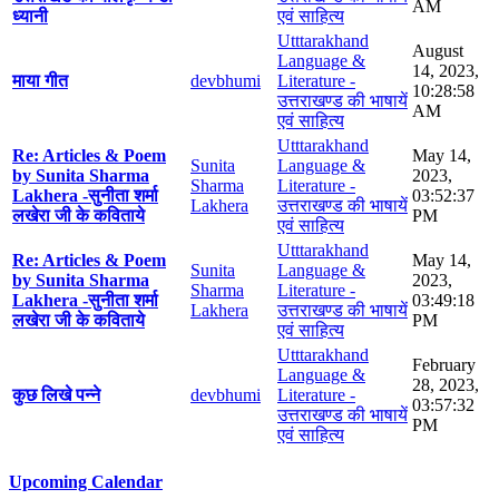
AM
ध्यानी
एवं साहित्य
Utttarakhand
August
Language &
14, 2023,
माया गीत
devbhumi
Literature -
10:28:58
उत्तराखण्ड की भाषायें
AM
एवं साहित्य
Utttarakhand
Re: Articles & Poem
May 14,
Sunita
Language &
by Sunita Sharma
2023,
Sharma
Literature -
Lakhera -सुनीता शर्मा
03:52:37
Lakhera
उत्तराखण्ड की भाषायें
लखेरा जी के कविताये
PM
एवं साहित्य
Utttarakhand
Re: Articles & Poem
May 14,
Sunita
Language &
by Sunita Sharma
2023,
Sharma
Literature -
Lakhera -सुनीता शर्मा
03:49:18
Lakhera
उत्तराखण्ड की भाषायें
लखेरा जी के कविताये
PM
एवं साहित्य
Utttarakhand
February
Language &
28, 2023,
कुछ लिखे पन्ने
devbhumi
Literature -
03:57:32
उत्तराखण्ड की भाषायें
PM
एवं साहित्य
Upcoming Calendar