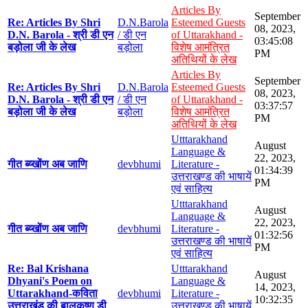
Articles By
September
Re: Articles By Shri
D.N.Barola
Esteemed Guests
08, 2023,
D.N. Barola - श्री डी एन
/ डी एन
of Uttarakhand -
03:45:08
बड़ोला जी के लेख
बड़ोला
विशेष आमंत्रित
PM
अतिथियों के लेख
Articles By
September
Re: Articles By Shri
D.N.Barola
Esteemed Guests
08, 2023,
D.N. Barola - श्री डी एन
/ डी एन
of Uttarakhand -
03:37:57
बड़ोला जी के लेख
बड़ोला
विशेष आमंत्रित
PM
अतिथियों के लेख
Utttarakhand
August
Language &
22, 2023,
गीत ब्य्खोंण अब जाणि
devbhumi
Literature -
01:34:39
उत्तराखण्ड की भाषायें
PM
एवं साहित्य
Utttarakhand
August
Language &
22, 2023,
गीत ब्य्खोंण अब जाणि
devbhumi
Literature -
01:32:56
उत्तराखण्ड की भाषायें
PM
एवं साहित्य
Re: Bal Krishana
Utttarakhand
August
Dhyani's Poem on
Language &
14, 2023,
Uttarakhand-कविता
devbhumi
Literature -
10:32:35
उत्तराखंड की बालकृष्ण डी
उत्तराखण्ड की भाषायें