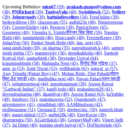
Upcoming Birthdays:
mku67
(59)
,
prakash.guapo@yahoo.com
(38)
,
PNRichard
(39)
,
TaniyaValu
(40)
,
Swistidowk
(52)
,
Neilere
(39)
,
Johnnynady
(39)
,
battulaljewellers
(34)
,
FeraOnline (39)
,
hedeswilferse (39)
,
chaxiawam (55)
,
asdfgt23n (48)
,
Ninisivereona
(54)
,
CreemyElulley (44)
,
Peegeve (39)
,
PatrickSemy (45)
,
Georgetor (40)
,
Virendra S. Vishth/वीरेन्द्र सिंह बिष्ट (59)
,
Nandan
Bisht (46)
,
nandanbisht (46)
,
Hoaccandy (49)
,
FeexiseKepsy (39)
,
JulianVop (50)
,
Pankaj Singh Bisht (40)
,
lata_negi (43)
,
jagat.singh.bisht (39)
,
raj sharma (35)
,
narendrasingh.k (40)
,
sameer
singh mehta (37)
,
mannuvicky (36)
,
deepikakholia (40)
,
Santosh
Kotiyal (64)
,
pankajbisth (38)
,
Devender Uniyal (64)
,
kripalsinghbisht (58)
,
Mahindra Negi (45)
,
विनोद सिंह गढ़िया (37)
,
anni_in (53)
,
Amit Tiwari (53)
,
vedbhadola (61)
,
patwal_ss (57)
,
Ajay Tripathi (Pahari Boy) (47)
,
Mohan Bisht -Thet Pahadi/मोहन
बिष्ट-ठेठ पहाडी (49)
,
madhulika negi (48)
,
Pawan Pahari/पवन पहाडी
(47)
,
rajindersemwal (44)
,
purushotamsati (39)
,
Anoop Rawat
"Garhwali Indian" (37)
,
kapilj.joshi (48)
,
prakashpcm29 (41)
,
devendrasharma (48)
,
dkagdiyal (49)
,
Anoop Raturi (63)
,
kaYaftike
(49)
,
Intoftoxy (51)
,
malenkawera (52)
,
Qupiskondy (47)
,
adventureroy (41)
,
vimalbhatt (48)
,
AAMilissfoom (42)
,
elollignarame (51)
,
OresiaseX (50)
,
dredger.biz. (50)
,
manesh.bhatt
(46)
,
manoj.dabral (137)
,
asdfgt28k (40)
,
EmyKocur (39)
,
dharmendra (50)
,
AGafeflaloli (38)
,
GregoryMaP (48)
,
Vineet Jadli
(37)
,
Jai Dimri (40)
,
kundan singh kulyal (47)
,
DoFkicleelale (43)
,