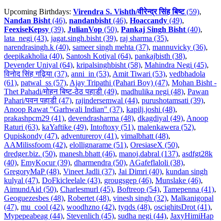
Upcoming Birthdays:
Virendra S. Vishth/वीरेन्द्र सिंह बिष्ट
(59)
,
Nandan Bisht
(46)
,
nandanbisht
(46)
,
Hoaccandy
(49)
,
FeexiseKepsy
(39)
,
JulianVop
(50)
,
Pankaj Singh Bisht
(40)
,
lata_negi (43)
,
jagat.singh.bisht (39)
,
raj sharma (35)
,
narendrasingh.k (40)
,
sameer singh mehta (37)
,
mannuvicky (36)
,
deepikakholia (40)
,
Santosh Kotiyal (64)
,
pankajbisth (38)
,
Devender Uniyal (64)
,
kripalsinghbisht (58)
,
Mahindra Negi (45)
,
विनोद सिंह गढ़िया (37)
,
anni_in (53)
,
Amit Tiwari (53)
,
vedbhadola
(61)
,
patwal_ss (57)
,
Ajay Tripathi (Pahari Boy) (47)
,
Mohan Bisht -
Thet Pahadi/मोहन बिष्ट-ठेठ पहाडी (49)
,
madhulika negi (48)
,
Pawan
Pahari/पवन पहाडी (47)
,
rajindersemwal (44)
,
purushotamsati (39)
,
Anoop Rawat "Garhwali Indian" (37)
,
kapilj.joshi (48)
,
prakashpcm29 (41)
,
devendrasharma (48)
,
dkagdiyal (49)
,
Anoop
Raturi (63)
,
kaYaftike (49)
,
Intoftoxy (51)
,
malenkawera (52)
,
Qupiskondy (47)
,
adventureroy (41)
,
vimalbhatt (48)
,
AAMilissfoom (42)
,
elollignarame (51)
,
OresiaseX (50)
,
dredger.biz. (50)
,
manesh.bhatt (46)
,
manoj.dabral (137)
,
asdfgt28k
(40)
,
EmyKocur (39)
,
dharmendra (50)
,
AGafeflaloli (38)
,
GregoryMaP (48)
,
Vineet Jadli (37)
,
Jai Dimri (40)
,
kundan singh
kulyal (47)
,
DoFkicleelale (43)
,
grougsgep (46)
,
Munslake (46)
,
AimundAid (50)
,
Charlesmurl (45)
,
Boftreop (54)
,
Tamepenna (41)
,
Geoguezesbes (48)
,
Robertet (48)
,
vinesh singh (32)
,
Malkanigopal
(47)
,
mu_cool (42)
,
woodhzno (42)
,
tyqds (48)
,
oscighitsDrot (41)
,
Mypepeabeag (44)
,
Stevenlich (45)
,
sudha negi (44)
,
JaxyHimiHap