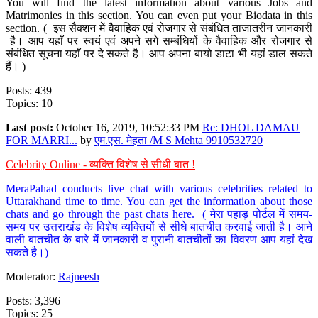
You will find the latest information about various Jobs and
Matrimonies in this section. You can even put your Biodata in this
section. ( इस सैक्शन में वैवाहिक एवं रोजगार से संबंधित ताजातरीन जानकारी
है। आप यहाँ पर स्वयं एवं अपने सगे सम्बंधियों के वैवाहिक और रोजगार से
संबंधित सूचना यहाँ पर दे सकते है। आप अपना बायो डाटा भी यहां डाल सकते
हैं। )
Posts: 439
Topics: 10
Last post:
October 16, 2019, 10:52:33 PM
Re: DHOL DAMAU
FOR MARRI...
by
एम.एस. मेहता /M S Mehta 9910532720
Celebrity Online - व्यक्ति विशेष से सीधी बात !
MeraPahad conducts live chat with various celebrities related to
Uttarakhand time to time. You can get the information about those
chats and go through the past chats here. ( मेरा पहाड़ पोर्टल में समय-
समय पर उत्तराखंड के विशेष व्यक्तियों से सीधे बातचीत करवाई जाती है। आने
वाली बातचीत के बारे में जानकारी व पुरानी बातचीतों का विवरण आप यहां देख
सकते है।)
Moderator:
Rajneesh
Posts: 3,396
Topics: 25