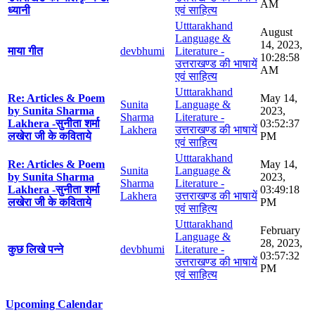
AM
ध्यानी
एवं साहित्य
Utttarakhand
August
Language &
14, 2023,
माया गीत
devbhumi
Literature -
10:28:58
उत्तराखण्ड की भाषायें
AM
एवं साहित्य
Utttarakhand
Re: Articles & Poem
May 14,
Sunita
Language &
by Sunita Sharma
2023,
Sharma
Literature -
Lakhera -सुनीता शर्मा
03:52:37
Lakhera
उत्तराखण्ड की भाषायें
लखेरा जी के कविताये
PM
एवं साहित्य
Utttarakhand
Re: Articles & Poem
May 14,
Sunita
Language &
by Sunita Sharma
2023,
Sharma
Literature -
Lakhera -सुनीता शर्मा
03:49:18
Lakhera
उत्तराखण्ड की भाषायें
लखेरा जी के कविताये
PM
एवं साहित्य
Utttarakhand
February
Language &
28, 2023,
कुछ लिखे पन्ने
devbhumi
Literature -
03:57:32
उत्तराखण्ड की भाषायें
PM
एवं साहित्य
Upcoming Calendar