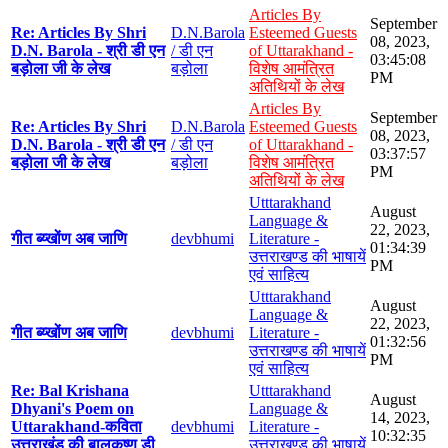
Articles By
September
Re: Articles By Shri
D.N.Barola
Esteemed Guests
08, 2023,
D.N. Barola - श्री डी एन
/ डी एन
of Uttarakhand -
03:45:08
बड़ोला जी के लेख
बड़ोला
विशेष आमंत्रित
PM
अतिथियों के लेख
Articles By
September
Re: Articles By Shri
D.N.Barola
Esteemed Guests
08, 2023,
D.N. Barola - श्री डी एन
/ डी एन
of Uttarakhand -
03:37:57
बड़ोला जी के लेख
बड़ोला
विशेष आमंत्रित
PM
अतिथियों के लेख
Utttarakhand
August
Language &
22, 2023,
गीत ब्य्खोंण अब जाणि
devbhumi
Literature -
01:34:39
उत्तराखण्ड की भाषायें
PM
एवं साहित्य
Utttarakhand
August
Language &
22, 2023,
गीत ब्य्खोंण अब जाणि
devbhumi
Literature -
01:32:56
उत्तराखण्ड की भाषायें
PM
एवं साहित्य
Re: Bal Krishana
Utttarakhand
August
Dhyani's Poem on
Language &
14, 2023,
Uttarakhand-कविता
devbhumi
Literature -
10:32:35
उत्तराखंड की बालकृष्ण डी
उत्तराखण्ड की भाषायें