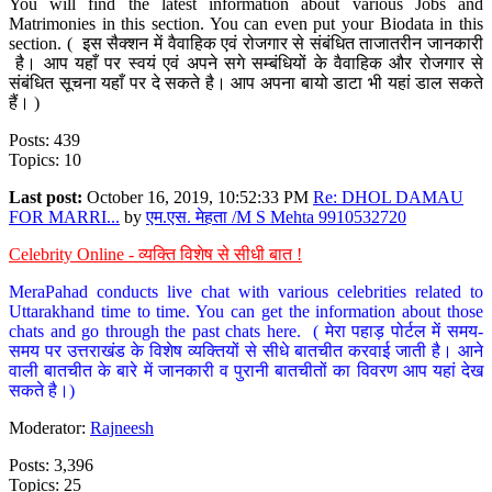
You will find the latest information about various Jobs and
Matrimonies in this section. You can even put your Biodata in this
section. ( इस सैक्शन में वैवाहिक एवं रोजगार से संबंधित ताजातरीन जानकारी
है। आप यहाँ पर स्वयं एवं अपने सगे सम्बंधियों के वैवाहिक और रोजगार से
संबंधित सूचना यहाँ पर दे सकते है। आप अपना बायो डाटा भी यहां डाल सकते
हैं। )
Posts: 439
Topics: 10
Last post:
October 16, 2019, 10:52:33 PM
Re: DHOL DAMAU
FOR MARRI...
by
एम.एस. मेहता /M S Mehta 9910532720
Celebrity Online - व्यक्ति विशेष से सीधी बात !
MeraPahad conducts live chat with various celebrities related to
Uttarakhand time to time. You can get the information about those
chats and go through the past chats here. ( मेरा पहाड़ पोर्टल में समय-
समय पर उत्तराखंड के विशेष व्यक्तियों से सीधे बातचीत करवाई जाती है। आने
वाली बातचीत के बारे में जानकारी व पुरानी बातचीतों का विवरण आप यहां देख
सकते है।)
Moderator:
Rajneesh
Posts: 3,396
Topics: 25