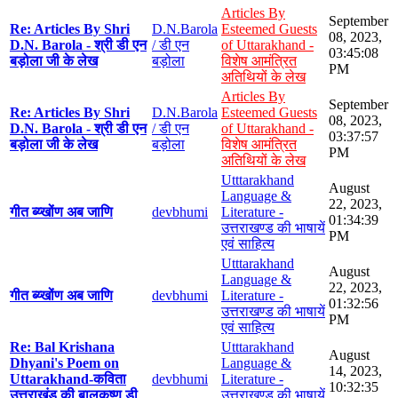
Articles By
September
Re: Articles By Shri
D.N.Barola
Esteemed Guests
08, 2023,
D.N. Barola - श्री डी एन
/ डी एन
of Uttarakhand -
03:45:08
बड़ोला जी के लेख
बड़ोला
विशेष आमंत्रित
PM
अतिथियों के लेख
Articles By
September
Re: Articles By Shri
D.N.Barola
Esteemed Guests
08, 2023,
D.N. Barola - श्री डी एन
/ डी एन
of Uttarakhand -
03:37:57
बड़ोला जी के लेख
बड़ोला
विशेष आमंत्रित
PM
अतिथियों के लेख
Utttarakhand
August
Language &
22, 2023,
गीत ब्य्खोंण अब जाणि
devbhumi
Literature -
01:34:39
उत्तराखण्ड की भाषायें
PM
एवं साहित्य
Utttarakhand
August
Language &
22, 2023,
गीत ब्य्खोंण अब जाणि
devbhumi
Literature -
01:32:56
उत्तराखण्ड की भाषायें
PM
एवं साहित्य
Re: Bal Krishana
Utttarakhand
August
Dhyani's Poem on
Language &
14, 2023,
Uttarakhand-कविता
devbhumi
Literature -
10:32:35
उत्तराखंड की बालकृष्ण डी
उत्तराखण्ड की भाषायें