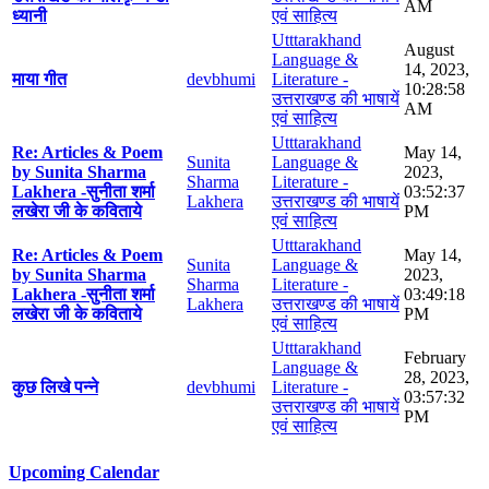
AM
ध्यानी
एवं साहित्य
Utttarakhand
August
Language &
14, 2023,
माया गीत
devbhumi
Literature -
10:28:58
उत्तराखण्ड की भाषायें
AM
एवं साहित्य
Utttarakhand
Re: Articles & Poem
May 14,
Sunita
Language &
by Sunita Sharma
2023,
Sharma
Literature -
Lakhera -सुनीता शर्मा
03:52:37
Lakhera
उत्तराखण्ड की भाषायें
लखेरा जी के कविताये
PM
एवं साहित्य
Utttarakhand
Re: Articles & Poem
May 14,
Sunita
Language &
by Sunita Sharma
2023,
Sharma
Literature -
Lakhera -सुनीता शर्मा
03:49:18
Lakhera
उत्तराखण्ड की भाषायें
लखेरा जी के कविताये
PM
एवं साहित्य
Utttarakhand
February
Language &
28, 2023,
कुछ लिखे पन्ने
devbhumi
Literature -
03:57:32
उत्तराखण्ड की भाषायें
PM
एवं साहित्य
Upcoming Calendar