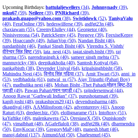
Upcoming Birthdays:
battulaljewellers
(34)
,
Johnnynady
(39)
,
mku67
(59)
,
Neilere
(39)
,
PNRichard
(39)
,
prakash.guapo@yahoo.com
(38)
,
Swistidowk
(52)
,
TaniyaValu
(40)
,
FeraOnline (39)
,
hedeswilferse (39)
,
asdfgt23n (48)
,
chaxiawam (55)
,
CreemyElulley (44)
,
Georgetor (40)
,
Ninisivereona (54)
,
PatrickSemy (45)
,
Peegeve (39)
,
FeexiseKepsy
(39)
,
Hoaccandy (49)
,
JulianVop (50)
,
Nandan Bisht (46)
,
nandanbisht (46)
,
Pankaj Singh Bisht (40)
,
Virendra S. Vishth/
वीरेन्द्र सिंह बिष्ट (59)
,
lata_negi (43)
,
jagat.singh.bisht (39)
,
raj
sharma (35)
,
narendrasingh.k (40)
,
sameer singh mehta (37)
,
mannuvicky (36)
,
deepikakholia (40)
,
Santosh Kotiyal (64)
,
pankajbisth (38)
,
Devender Uniyal (64)
,
kripalsinghbisht (58)
,
Mahindra Negi (45)
,
विनोद सिंह गढ़िया (37)
,
Amit Tiwari (53)
,
anni_in
(53)
,
vedbhadola (61)
,
patwal_ss (57)
,
Ajay Tripathi (Pahari Boy)
(47)
,
madhulika negi (48)
,
Mohan Bisht -Thet Pahadi/मोहन बिष्ट-ठेठ
पहाडी (49)
,
Pawan Pahari/पवन पहाडी (47)
,
rajindersemwal (44)
,
Anoop Rawat "Garhwali Indian" (37)
,
purushotamsati (39)
,
kapilj.joshi (48)
,
prakashpcm29 (41)
,
devendrasharma (48)
,
dkagdiyal (49)
,
AAMilissfoom (42)
,
adventureroy (41)
,
Anoop
Raturi (63)
,
dredger.biz. (50)
,
elollignarame (51)
,
Intoftoxy (51)
,
kaYaftike (49)
,
malenkawera (52)
,
OresiaseX (50)
,
Qupiskondy
(47)
,
vimalbhatt (48)
,
AGafeflaloli (38)
,
asdfgt28k (40)
,
dharmendra
(50)
,
EmyKocur (39)
,
GregoryMaP (48)
,
manesh.bhatt (46)
,
manoj.dabral (137)
,
AimundAid (50)
,
Charlesmurl (45)
,