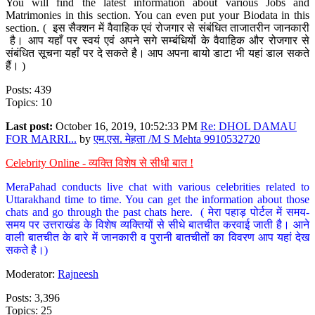
You will find the latest information about various Jobs and
Matrimonies in this section. You can even put your Biodata in this
section. ( इस सैक्शन में वैवाहिक एवं रोजगार से संबंधित ताजातरीन जानकारी
है। आप यहाँ पर स्वयं एवं अपने सगे सम्बंधियों के वैवाहिक और रोजगार से
संबंधित सूचना यहाँ पर दे सकते है। आप अपना बायो डाटा भी यहां डाल सकते
हैं। )
Posts: 439
Topics: 10
Last post:
October 16, 2019, 10:52:33 PM
Re: DHOL DAMAU
FOR MARRI...
by
एम.एस. मेहता /M S Mehta 9910532720
Celebrity Online - व्यक्ति विशेष से सीधी बात !
MeraPahad conducts live chat with various celebrities related to
Uttarakhand time to time. You can get the information about those
chats and go through the past chats here. ( मेरा पहाड़ पोर्टल में समय-
समय पर उत्तराखंड के विशेष व्यक्तियों से सीधे बातचीत करवाई जाती है। आने
वाली बातचीत के बारे में जानकारी व पुरानी बातचीतों का विवरण आप यहां देख
सकते है।)
Moderator:
Rajneesh
Posts: 3,396
Topics: 25