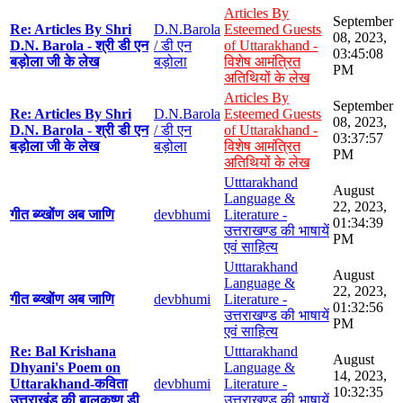
Articles By
September
Re: Articles By Shri
D.N.Barola
Esteemed Guests
08, 2023,
D.N. Barola - श्री डी एन
/ डी एन
of Uttarakhand -
03:45:08
बड़ोला जी के लेख
बड़ोला
विशेष आमंत्रित
PM
अतिथियों के लेख
Articles By
September
Re: Articles By Shri
D.N.Barola
Esteemed Guests
08, 2023,
D.N. Barola - श्री डी एन
/ डी एन
of Uttarakhand -
03:37:57
बड़ोला जी के लेख
बड़ोला
विशेष आमंत्रित
PM
अतिथियों के लेख
Utttarakhand
August
Language &
22, 2023,
गीत ब्य्खोंण अब जाणि
devbhumi
Literature -
01:34:39
उत्तराखण्ड की भाषायें
PM
एवं साहित्य
Utttarakhand
August
Language &
22, 2023,
गीत ब्य्खोंण अब जाणि
devbhumi
Literature -
01:32:56
उत्तराखण्ड की भाषायें
PM
एवं साहित्य
Re: Bal Krishana
Utttarakhand
August
Dhyani's Poem on
Language &
14, 2023,
Uttarakhand-कविता
devbhumi
Literature -
10:32:35
उत्तराखंड की बालकृष्ण डी
उत्तराखण्ड की भाषायें