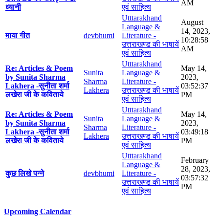
AM
ध्यानी
एवं साहित्य
Utttarakhand
August
Language &
14, 2023,
माया गीत
devbhumi
Literature -
10:28:58
उत्तराखण्ड की भाषायें
AM
एवं साहित्य
Utttarakhand
Re: Articles & Poem
May 14,
Sunita
Language &
by Sunita Sharma
2023,
Sharma
Literature -
Lakhera -सुनीता शर्मा
03:52:37
Lakhera
उत्तराखण्ड की भाषायें
लखेरा जी के कविताये
PM
एवं साहित्य
Utttarakhand
Re: Articles & Poem
May 14,
Sunita
Language &
by Sunita Sharma
2023,
Sharma
Literature -
Lakhera -सुनीता शर्मा
03:49:18
Lakhera
उत्तराखण्ड की भाषायें
लखेरा जी के कविताये
PM
एवं साहित्य
Utttarakhand
February
Language &
28, 2023,
कुछ लिखे पन्ने
devbhumi
Literature -
03:57:32
उत्तराखण्ड की भाषायें
PM
एवं साहित्य
Upcoming Calendar