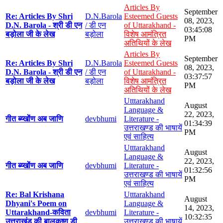
Articles By
September
Re: Articles By Shri
D.N.Barola
Esteemed Guests
08, 2023,
D.N. Barola - श्री डी एन
/ डी एन
of Uttarakhand -
03:45:08
बड़ोला जी के लेख
बड़ोला
विशेष आमंत्रित
PM
अतिथियों के लेख
Articles By
September
Re: Articles By Shri
D.N.Barola
Esteemed Guests
08, 2023,
D.N. Barola - श्री डी एन
/ डी एन
of Uttarakhand -
03:37:57
बड़ोला जी के लेख
बड़ोला
विशेष आमंत्रित
PM
अतिथियों के लेख
Utttarakhand
August
Language &
22, 2023,
गीत ब्य्खोंण अब जाणि
devbhumi
Literature -
01:34:39
उत्तराखण्ड की भाषायें
PM
एवं साहित्य
Utttarakhand
August
Language &
22, 2023,
गीत ब्य्खोंण अब जाणि
devbhumi
Literature -
01:32:56
उत्तराखण्ड की भाषायें
PM
एवं साहित्य
Re: Bal Krishana
Utttarakhand
August
Dhyani's Poem on
Language &
14, 2023,
Uttarakhand-कविता
devbhumi
Literature -
10:32:35
उत्तराखंड की बालकृष्ण डी
उत्तराखण्ड की भाषायें