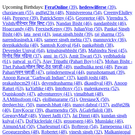
Upcoming Birthdays:
FeraOnline
(39)
,
hedeswilferse
(39)
,
chaxiawam (55)
,
asdfgt23n (48)
,
Ninisivereona (54)
,
CreemyElulley
(44)
,
Peegeve (39)
,
PatrickSemy (45)
,
Georgetor (40)
,
Virendra S.
Vishth/वीरेन्द्र सिंह बिष्ट (59)
,
Nandan Bisht (46)
,
nandanbisht (46)
,
Hoaccandy (49)
,
FeexiseKepsy (39)
,
JulianVop (50)
,
Pankaj Singh
Bisht (40)
,
lata_negi (43)
,
jagat.singh.bisht (39)
,
raj sharma (35)
,
narendrasingh.k (40)
,
sameer singh mehta (37)
,
mannuvicky (36)
,
deepikakholia (40)
,
Santosh Kotiyal (64)
,
pankajbisth (38)
,
Devender Uniyal (64)
,
kripalsinghbisht (58)
,
Mahindra Negi (45)
,
विनोद सिंह गढ़िया (37)
,
anni_in (53)
,
Amit Tiwari (53)
,
vedbhadola
(61)
,
patwal_ss (57)
,
Ajay Tripathi (Pahari Boy) (47)
,
Mohan Bisht -
Thet Pahadi/मोहन बिष्ट-ठेठ पहाडी (49)
,
madhulika negi (48)
,
Pawan
Pahari/पवन पहाडी (47)
,
rajindersemwal (44)
,
purushotamsati (39)
,
Anoop Rawat "Garhwali Indian" (37)
,
kapilj.joshi (48)
,
prakashpcm29 (41)
,
devendrasharma (48)
,
dkagdiyal (49)
,
Anoop
Raturi (63)
,
kaYaftike (49)
,
Intoftoxy (51)
,
malenkawera (52)
,
Qupiskondy (47)
,
adventureroy (41)
,
vimalbhatt (48)
,
AAMilissfoom (42)
,
elollignarame (51)
,
OresiaseX (50)
,
dredger.biz. (50)
,
manesh.bhatt (46)
,
manoj.dabral (137)
,
asdfgt28k
(40)
,
EmyKocur (39)
,
dharmendra (50)
,
AGafeflaloli (38)
,
GregoryMaP (48)
,
Vineet Jadli (37)
,
Jai Dimri (40)
,
kundan singh
kulyal (47)
,
DoFkicleelale (43)
,
grougsgep (46)
,
Munslake (46)
,
AimundAid (50)
,
Charlesmurl (45)
,
Boftreop (54)
,
Tamepenna (41)
,
Geoguezesbes (48)
,
Robertet (48)
,
vinesh singh (32)
,
Malkanigopal