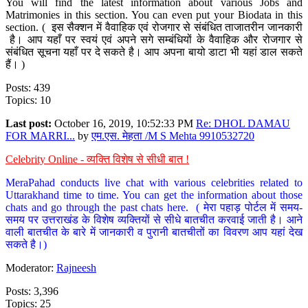
You will find the latest information about various Jobs and
Matrimonies in this section. You can even put your Biodata in this
section. ( इस सैक्शन में वैवाहिक एवं रोजगार से संबंधित ताजातरीन जानकारी
है। आप यहाँ पर स्वयं एवं अपने सगे सम्बंधियों के वैवाहिक और रोजगार से
संबंधित सूचना यहाँ पर दे सकते है। आप अपना बायो डाटा भी यहां डाल सकते
हैं। )
Posts: 439
Topics: 10
Last post:
October 16, 2019, 10:52:33 PM
Re: DHOL DAMAU
FOR MARRI...
by
एम.एस. मेहता /M S Mehta 9910532720
Celebrity Online - व्यक्ति विशेष से सीधी बात !
MeraPahad conducts live chat with various celebrities related to
Uttarakhand time to time. You can get the information about those
chats and go through the past chats here. ( मेरा पहाड़ पोर्टल में समय-
समय पर उत्तराखंड के विशेष व्यक्तियों से सीधे बातचीत करवाई जाती है। आने
वाली बातचीत के बारे में जानकारी व पुरानी बातचीतों का विवरण आप यहां देख
सकते है।)
Moderator:
Rajneesh
Posts: 3,396
Topics: 25