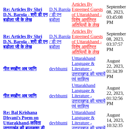
Articles By
September
Re: Articles By Shri
D.N.Barola
Esteemed Guests
08, 2023,
D.N. Barola - श्री डी एन
/ डी एन
of Uttarakhand -
03:45:08
बड़ोला जी के लेख
बड़ोला
विशेष आमंत्रित
PM
अतिथियों के लेख
Articles By
September
Re: Articles By Shri
D.N.Barola
Esteemed Guests
08, 2023,
D.N. Barola - श्री डी एन
/ डी एन
of Uttarakhand -
03:37:57
बड़ोला जी के लेख
बड़ोला
विशेष आमंत्रित
PM
अतिथियों के लेख
Utttarakhand
August
Language &
22, 2023,
गीत ब्य्खोंण अब जाणि
devbhumi
Literature -
01:34:39
उत्तराखण्ड की भाषायें
PM
एवं साहित्य
Utttarakhand
August
Language &
22, 2023,
गीत ब्य्खोंण अब जाणि
devbhumi
Literature -
01:32:56
उत्तराखण्ड की भाषायें
PM
एवं साहित्य
Re: Bal Krishana
Utttarakhand
August
Dhyani's Poem on
Language &
14, 2023,
Uttarakhand-कविता
devbhumi
Literature -
10:32:35
उत्तराखंड की बालकृष्ण डी
उत्तराखण्ड की भाषायें