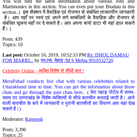
You will find the latest information about various Jobs and
Matrimonies in this section. You can even put your Biodata in this
section. ( इस सैक्शन में वैवाहिक एवं रोजगार से संबंधित ताजातरीन जानकारी
है। आप यहाँ पर स्वयं एवं अपने सगे सम्बंधियों के वैवाहिक और रोजगार से
संबंधित सूचना यहाँ पर दे सकते है। आप अपना बायो डाटा भी यहां डाल सकते
हैं। )
Posts: 439
Topics: 10
Last post:
October 16, 2019, 10:52:33 PM
Re: DHOL DAMAU
FOR MARRI...
by
एम.एस. मेहता /M S Mehta 9910532720
Celebrity Online - व्यक्ति विशेष से सीधी बात !
MeraPahad conducts live chat with various celebrities related to
Uttarakhand time to time. You can get the information about those
chats and go through the past chats here. ( मेरा पहाड़ पोर्टल में समय-
समय पर उत्तराखंड के विशेष व्यक्तियों से सीधे बातचीत करवाई जाती है। आने
वाली बातचीत के बारे में जानकारी व पुरानी बातचीतों का विवरण आप यहां देख
सकते है।)
Moderator:
Rajneesh
Posts: 3,396
Topics: 25