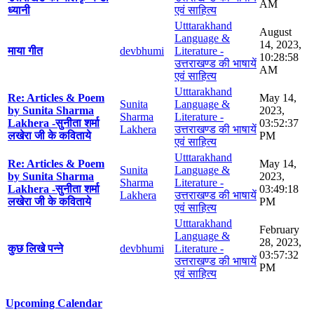
AM
ध्यानी
एवं साहित्य
Utttarakhand
August
Language &
14, 2023,
माया गीत
devbhumi
Literature -
10:28:58
उत्तराखण्ड की भाषायें
AM
एवं साहित्य
Utttarakhand
Re: Articles & Poem
May 14,
Sunita
Language &
by Sunita Sharma
2023,
Sharma
Literature -
Lakhera -सुनीता शर्मा
03:52:37
Lakhera
उत्तराखण्ड की भाषायें
लखेरा जी के कविताये
PM
एवं साहित्य
Utttarakhand
Re: Articles & Poem
May 14,
Sunita
Language &
by Sunita Sharma
2023,
Sharma
Literature -
Lakhera -सुनीता शर्मा
03:49:18
Lakhera
उत्तराखण्ड की भाषायें
लखेरा जी के कविताये
PM
एवं साहित्य
Utttarakhand
February
Language &
28, 2023,
कुछ लिखे पन्ने
devbhumi
Literature -
03:57:32
उत्तराखण्ड की भाषायें
PM
एवं साहित्य
Upcoming Calendar