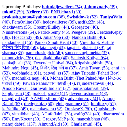
Upcoming Birthdays:
battulaljewellers
(34)
,
Johnnynady
(39)
,
mku67
(59)
,
Neilere
(39)
,
PNRichard
(39)
,
prakash.guapo@yahoo.com
(38)
,
Swistidowk
(52)
,
TaniyaValu
(40)
,
FeraOnline (39)
,
hedeswilferse (39)
,
asdfgt23n (48)
,
chaxiawam (55)
,
CreemyElulley (44)
,
Georgetor (40)
,
Ninisivereona (54)
,
PatrickSemy (45)
,
Peegeve (39)
,
FeexiseKepsy
(39)
,
Hoaccandy (49)
,
JulianVop (50)
,
Nandan Bisht (46)
,
nandanbisht (46)
,
Pankaj Singh Bisht (40)
,
Virendra S. Vishth/
वीरेन्द्र सिंह बिष्ट (59)
,
lata_negi (43)
,
jagat.singh.bisht (39)
,
raj
sharma (35)
,
narendrasingh.k (40)
,
sameer singh mehta (37)
,
mannuvicky (36)
,
deepikakholia (40)
,
Santosh Kotiyal (64)
,
pankajbisth (38)
,
Devender Uniyal (64)
,
kripalsinghbisht (58)
,
Mahindra Negi (45)
,
विनोद सिंह गढ़िया (37)
,
Amit Tiwari (53)
,
anni_in
(53)
,
vedbhadola (61)
,
patwal_ss (57)
,
Ajay Tripathi (Pahari Boy)
(47)
,
madhulika negi (48)
,
Mohan Bisht -Thet Pahadi/मोहन बिष्ट-ठेठ
पहाडी (49)
,
Pawan Pahari/पवन पहाडी (47)
,
rajindersemwal (44)
,
Anoop Rawat "Garhwali Indian" (37)
,
purushotamsati (39)
,
kapilj.joshi (48)
,
prakashpcm29 (41)
,
devendrasharma (48)
,
dkagdiyal (49)
,
AAMilissfoom (42)
,
adventureroy (41)
,
Anoop
Raturi (63)
,
dredger.biz. (50)
,
elollignarame (51)
,
Intoftoxy (51)
,
kaYaftike (49)
,
malenkawera (52)
,
OresiaseX (50)
,
Qupiskondy
(47)
,
vimalbhatt (48)
,
AGafeflaloli (38)
,
asdfgt28k (40)
,
dharmendra
(50)
,
EmyKocur (39)
,
GregoryMaP (48)
,
manesh.bhatt (46)
,
manoj.dabral (137)
,
AimundAid (50)
,
Charlesmurl (45)
,