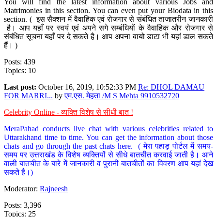
You will find the latest information about various Jobs and
Matrimonies in this section. You can even put your Biodata in this
section. ( इस सैक्शन में वैवाहिक एवं रोजगार से संबंधित ताजातरीन जानकारी
है। आप यहाँ पर स्वयं एवं अपने सगे सम्बंधियों के वैवाहिक और रोजगार से
संबंधित सूचना यहाँ पर दे सकते है। आप अपना बायो डाटा भी यहां डाल सकते
हैं। )
Posts: 439
Topics: 10
Last post:
October 16, 2019, 10:52:33 PM
Re: DHOL DAMAU
FOR MARRI...
by
एम.एस. मेहता /M S Mehta 9910532720
Celebrity Online - व्यक्ति विशेष से सीधी बात !
MeraPahad conducts live chat with various celebrities related to
Uttarakhand time to time. You can get the information about those
chats and go through the past chats here. ( मेरा पहाड़ पोर्टल में समय-
समय पर उत्तराखंड के विशेष व्यक्तियों से सीधे बातचीत करवाई जाती है। आने
वाली बातचीत के बारे में जानकारी व पुरानी बातचीतों का विवरण आप यहां देख
सकते है।)
Moderator:
Rajneesh
Posts: 3,396
Topics: 25