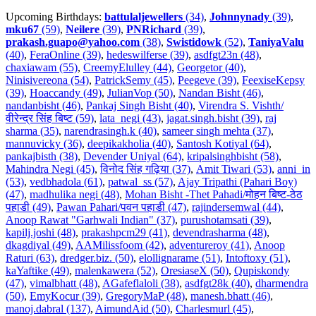
Upcoming Birthdays:
battulaljewellers
(34)
,
Johnnynady
(39)
,
mku67
(59)
,
Neilere
(39)
,
PNRichard
(39)
,
prakash.guapo@yahoo.com
(38)
,
Swistidowk
(52)
,
TaniyaValu
(40)
,
FeraOnline (39)
,
hedeswilferse (39)
,
asdfgt23n (48)
,
chaxiawam (55)
,
CreemyElulley (44)
,
Georgetor (40)
,
Ninisivereona (54)
,
PatrickSemy (45)
,
Peegeve (39)
,
FeexiseKepsy
(39)
,
Hoaccandy (49)
,
JulianVop (50)
,
Nandan Bisht (46)
,
nandanbisht (46)
,
Pankaj Singh Bisht (40)
,
Virendra S. Vishth/
वीरेन्द्र सिंह बिष्ट (59)
,
lata_negi (43)
,
jagat.singh.bisht (39)
,
raj
sharma (35)
,
narendrasingh.k (40)
,
sameer singh mehta (37)
,
mannuvicky (36)
,
deepikakholia (40)
,
Santosh Kotiyal (64)
,
pankajbisth (38)
,
Devender Uniyal (64)
,
kripalsinghbisht (58)
,
Mahindra Negi (45)
,
विनोद सिंह गढ़िया (37)
,
Amit Tiwari (53)
,
anni_in
(53)
,
vedbhadola (61)
,
patwal_ss (57)
,
Ajay Tripathi (Pahari Boy)
(47)
,
madhulika negi (48)
,
Mohan Bisht -Thet Pahadi/मोहन बिष्ट-ठेठ
पहाडी (49)
,
Pawan Pahari/पवन पहाडी (47)
,
rajindersemwal (44)
,
Anoop Rawat "Garhwali Indian" (37)
,
purushotamsati (39)
,
kapilj.joshi (48)
,
prakashpcm29 (41)
,
devendrasharma (48)
,
dkagdiyal (49)
,
AAMilissfoom (42)
,
adventureroy (41)
,
Anoop
Raturi (63)
,
dredger.biz. (50)
,
elollignarame (51)
,
Intoftoxy (51)
,
kaYaftike (49)
,
malenkawera (52)
,
OresiaseX (50)
,
Qupiskondy
(47)
,
vimalbhatt (48)
,
AGafeflaloli (38)
,
asdfgt28k (40)
,
dharmendra
(50)
,
EmyKocur (39)
,
GregoryMaP (48)
,
manesh.bhatt (46)
,
manoj.dabral (137)
,
AimundAid (50)
,
Charlesmurl (45)
,