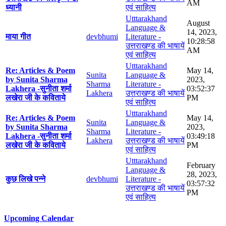
AM
ध्यानी
एवं साहित्य
Utttarakhand
August
Language &
14, 2023,
माया गीत
devbhumi
Literature -
10:28:58
उत्तराखण्ड की भाषायें
AM
एवं साहित्य
Utttarakhand
Re: Articles & Poem
May 14,
Sunita
Language &
by Sunita Sharma
2023,
Sharma
Literature -
Lakhera -सुनीता शर्मा
03:52:37
Lakhera
उत्तराखण्ड की भाषायें
लखेरा जी के कविताये
PM
एवं साहित्य
Utttarakhand
Re: Articles & Poem
May 14,
Sunita
Language &
by Sunita Sharma
2023,
Sharma
Literature -
Lakhera -सुनीता शर्मा
03:49:18
Lakhera
उत्तराखण्ड की भाषायें
लखेरा जी के कविताये
PM
एवं साहित्य
Utttarakhand
February
Language &
28, 2023,
कुछ लिखे पन्ने
devbhumi
Literature -
03:57:32
उत्तराखण्ड की भाषायें
PM
एवं साहित्य
Upcoming Calendar