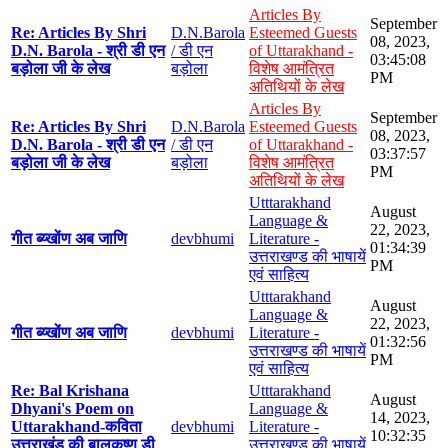
Articles By
September
Re: Articles By Shri
D.N.Barola
Esteemed Guests
08, 2023,
D.N. Barola - श्री डी एन
/ डी एन
of Uttarakhand -
03:45:08
बड़ोला जी के लेख
बड़ोला
विशेष आमंत्रित
PM
अतिथियों के लेख
Articles By
September
Re: Articles By Shri
D.N.Barola
Esteemed Guests
08, 2023,
D.N. Barola - श्री डी एन
/ डी एन
of Uttarakhand -
03:37:57
बड़ोला जी के लेख
बड़ोला
विशेष आमंत्रित
PM
अतिथियों के लेख
Utttarakhand
August
Language &
22, 2023,
गीत ब्य्खोंण अब जाणि
devbhumi
Literature -
01:34:39
उत्तराखण्ड की भाषायें
PM
एवं साहित्य
Utttarakhand
August
Language &
22, 2023,
गीत ब्य्खोंण अब जाणि
devbhumi
Literature -
01:32:56
उत्तराखण्ड की भाषायें
PM
एवं साहित्य
Re: Bal Krishana
Utttarakhand
August
Dhyani's Poem on
Language &
14, 2023,
Uttarakhand-कविता
devbhumi
Literature -
10:32:35
उत्तराखंड की बालकृष्ण डी
उत्तराखण्ड की भाषायें