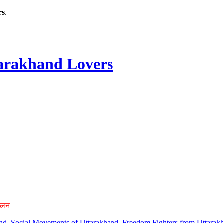
rs
.
rakhand Lovers
ोलन
hand, Social Movements of Uttarakhand, Freedom Fighters from Uttarakh