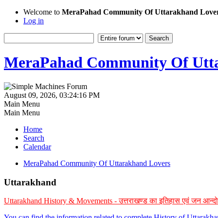
Welcome to
MeraPahad Community Of Uttarakhand Love
Log in
MeraPahad Community Of Utta
August 09, 2026, 03:24:16 PM
Main Menu
Main Menu
Home
Search
Calendar
MeraPahad Community Of Uttarakhand Lovers
Uttarakhand
Uttarakhand History & Movements - उत्तराखण्ड का इतिहास एवं जन आन्द
You can find the information related to complete History of Uttarak