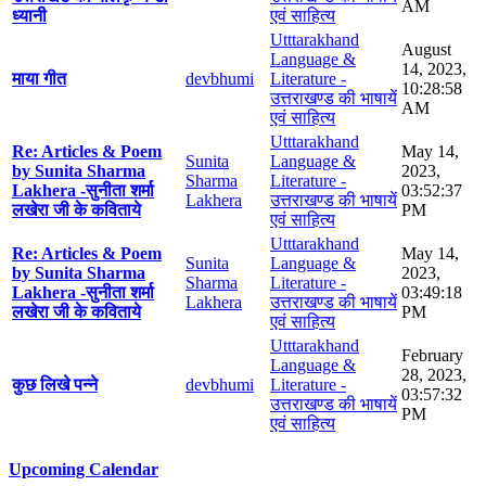
AM
ध्यानी
एवं साहित्य
Utttarakhand
August
Language &
14, 2023,
माया गीत
devbhumi
Literature -
10:28:58
उत्तराखण्ड की भाषायें
AM
एवं साहित्य
Utttarakhand
Re: Articles & Poem
May 14,
Sunita
Language &
by Sunita Sharma
2023,
Sharma
Literature -
Lakhera -सुनीता शर्मा
03:52:37
Lakhera
उत्तराखण्ड की भाषायें
लखेरा जी के कविताये
PM
एवं साहित्य
Utttarakhand
Re: Articles & Poem
May 14,
Sunita
Language &
by Sunita Sharma
2023,
Sharma
Literature -
Lakhera -सुनीता शर्मा
03:49:18
Lakhera
उत्तराखण्ड की भाषायें
लखेरा जी के कविताये
PM
एवं साहित्य
Utttarakhand
February
Language &
28, 2023,
कुछ लिखे पन्ने
devbhumi
Literature -
03:57:32
उत्तराखण्ड की भाषायें
PM
एवं साहित्य
Upcoming Calendar