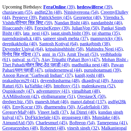
Upcoming Birthdays:
FeraOnline
(39)
,
hedeswilferse
(39)
,
chaxiawam (55)
,
asdfgt23n (48)
,
Ninisivereona (54)
,
CreemyElulley
(44)
,
Peegeve (39)
,
PatrickSemy (45)
,
Georgetor (40)
,
Virendra S.
Vishth/वीरेन्द्र सिंह बिष्ट (59)
,
Nandan Bisht (46)
,
nandanbisht (46)
,
Hoaccandy (49)
,
FeexiseKepsy (39)
,
JulianVop (50)
,
Pankaj Singh
Bisht (40)
,
lata_negi (43)
,
jagat.singh.bisht (39)
,
raj sharma (35)
,
narendrasingh.k (40)
,
sameer singh mehta (37)
,
mannuvicky (36)
,
deepikakholia (40)
,
Santosh Kotiyal (64)
,
pankajbisth (38)
,
Devender Uniyal (64)
,
kripalsinghbisht (58)
,
Mahindra Negi (45)
,
विनोद सिंह गढ़िया (37)
,
anni_in (53)
,
Amit Tiwari (53)
,
vedbhadola
(61)
,
patwal_ss (57)
,
Ajay Tripathi (Pahari Boy) (47)
,
Mohan Bisht -
Thet Pahadi/मोहन बिष्ट-ठेठ पहाडी (49)
,
madhulika negi (48)
,
Pawan
Pahari/पवन पहाडी (47)
,
rajindersemwal (44)
,
purushotamsati (39)
,
Anoop Rawat "Garhwali Indian" (37)
,
kapilj.joshi (48)
,
prakashpcm29 (41)
,
devendrasharma (48)
,
dkagdiyal (49)
,
Anoop
Raturi (63)
,
kaYaftike (49)
,
Intoftoxy (51)
,
malenkawera (52)
,
Qupiskondy (47)
,
adventureroy (41)
,
vimalbhatt (48)
,
AAMilissfoom (42)
,
elollignarame (51)
,
OresiaseX (50)
,
dredger.biz. (50)
,
manesh.bhatt (46)
,
manoj.dabral (137)
,
asdfgt28k
(40)
,
EmyKocur (39)
,
dharmendra (50)
,
AGafeflaloli (38)
,
GregoryMaP (48)
,
Vineet Jadli (37)
,
Jai Dimri (40)
,
kundan singh
kulyal (47)
,
DoFkicleelale (43)
,
grougsgep (46)
,
Munslake (46)
,
AimundAid (50)
,
Charlesmurl (45)
,
Boftreop (54)
,
Tamepenna (41)
,
Geoguezesbes (48)
,
Robertet (48)
,
vinesh singh (32)
,
Malkanigopal