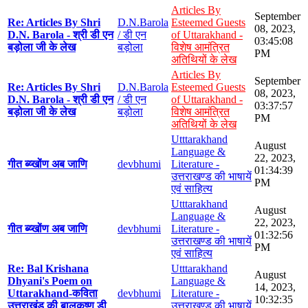
Articles By
September
Re: Articles By Shri
D.N.Barola
Esteemed Guests
08, 2023,
D.N. Barola - श्री डी एन
/ डी एन
of Uttarakhand -
03:45:08
बड़ोला जी के लेख
बड़ोला
विशेष आमंत्रित
PM
अतिथियों के लेख
Articles By
September
Re: Articles By Shri
D.N.Barola
Esteemed Guests
08, 2023,
D.N. Barola - श्री डी एन
/ डी एन
of Uttarakhand -
03:37:57
बड़ोला जी के लेख
बड़ोला
विशेष आमंत्रित
PM
अतिथियों के लेख
Utttarakhand
August
Language &
22, 2023,
गीत ब्य्खोंण अब जाणि
devbhumi
Literature -
01:34:39
उत्तराखण्ड की भाषायें
PM
एवं साहित्य
Utttarakhand
August
Language &
22, 2023,
गीत ब्य्खोंण अब जाणि
devbhumi
Literature -
01:32:56
उत्तराखण्ड की भाषायें
PM
एवं साहित्य
Re: Bal Krishana
Utttarakhand
August
Dhyani's Poem on
Language &
14, 2023,
Uttarakhand-कविता
devbhumi
Literature -
10:32:35
उत्तराखंड की बालकृष्ण डी
उत्तराखण्ड की भाषायें