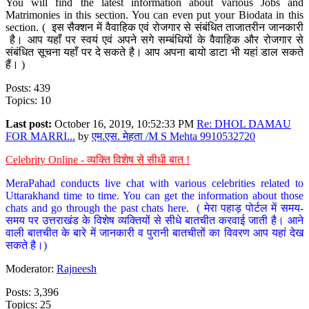
You will find the latest information about various Jobs and
Matrimonies in this section. You can even put your Biodata in this
section. ( इस सैक्शन में वैवाहिक एवं रोजगार से संबंधित ताजातरीन जानकारी
है। आप यहाँ पर स्वयं एवं अपने सगे सम्बंधियों के वैवाहिक और रोजगार से
संबंधित सूचना यहाँ पर दे सकते है। आप अपना बायो डाटा भी यहां डाल सकते
हैं। )
Posts: 439
Topics: 10
Last post:
October 16, 2019, 10:52:33 PM
Re: DHOL DAMAU
FOR MARRI...
by
एम.एस. मेहता /M S Mehta 9910532720
Celebrity Online - व्यक्ति विशेष से सीधी बात !
MeraPahad conducts live chat with various celebrities related to
Uttarakhand time to time. You can get the information about those
chats and go through the past chats here. ( मेरा पहाड़ पोर्टल में समय-
समय पर उत्तराखंड के विशेष व्यक्तियों से सीधे बातचीत करवाई जाती है। आने
वाली बातचीत के बारे में जानकारी व पुरानी बातचीतों का विवरण आप यहां देख
सकते है।)
Moderator:
Rajneesh
Posts: 3,396
Topics: 25