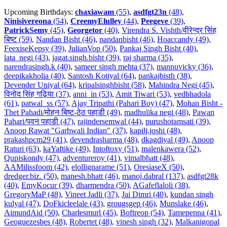
Upcoming Birthdays:
chaxiawam
(55)
,
asdfgt23n
(48)
,
Ninisivereona
(54)
,
CreemyElulley
(44)
,
Peegeve
(39)
,
PatrickSemy
(45)
,
Georgetor
(40)
,
Virendra S. Vishth/वीरेन्द्र सिंह
बिष्ट (59)
,
Nandan Bisht (46)
,
nandanbisht (46)
,
Hoaccandy (49)
,
FeexiseKepsy (39)
,
JulianVop (50)
,
Pankaj Singh Bisht (40)
,
lata_negi (43)
,
jagat.singh.bisht (39)
,
raj sharma (35)
,
narendrasingh.k (40)
,
sameer singh mehta (37)
,
mannuvicky (36)
,
deepikakholia (40)
,
Santosh Kotiyal (64)
,
pankajbisth (38)
,
Devender Uniyal (64)
,
kripalsinghbisht (58)
,
Mahindra Negi (45)
,
विनोद सिंह गढ़िया (37)
,
anni_in (53)
,
Amit Tiwari (53)
,
vedbhadola
(61)
,
patwal_ss (57)
,
Ajay Tripathi (Pahari Boy) (47)
,
Mohan Bisht -
Thet Pahadi/मोहन बिष्ट-ठेठ पहाडी (49)
,
madhulika negi (48)
,
Pawan
Pahari/पवन पहाडी (47)
,
rajindersemwal (44)
,
purushotamsati (39)
,
Anoop Rawat "Garhwali Indian" (37)
,
kapilj.joshi (48)
,
prakashpcm29 (41)
,
devendrasharma (48)
,
dkagdiyal (49)
,
Anoop
Raturi (63)
,
kaYaftike (49)
,
Intoftoxy (51)
,
malenkawera (52)
,
Qupiskondy (47)
,
adventureroy (41)
,
vimalbhatt (48)
,
AAMilissfoom (42)
,
elollignarame (51)
,
OresiaseX (50)
,
dredger.biz. (50)
,
manesh.bhatt (46)
,
manoj.dabral (137)
,
asdfgt28k
(40)
,
EmyKocur (39)
,
dharmendra (50)
,
AGafeflaloli (38)
,
GregoryMaP (48)
,
Vineet Jadli (37)
,
Jai Dimri (40)
,
kundan singh
kulyal (47)
,
DoFkicleelale (43)
,
grougsgep (46)
,
Munslake (46)
,
AimundAid (50)
,
Charlesmurl (45)
,
Boftreop (54)
,
Tamepenna (41)
,
Geoguezesbes (48)
,
Robertet (48)
,
vinesh singh (32)
,
Malkanigopal