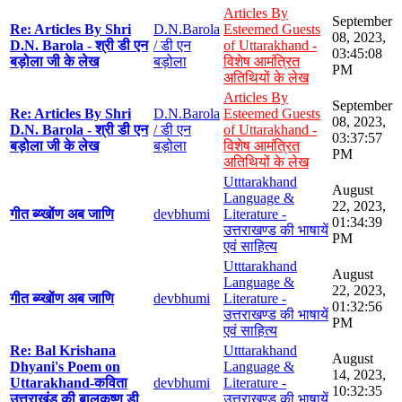
Articles By
September
Re: Articles By Shri
D.N.Barola
Esteemed Guests
08, 2023,
D.N. Barola - श्री डी एन
/ डी एन
of Uttarakhand -
03:45:08
बड़ोला जी के लेख
बड़ोला
विशेष आमंत्रित
PM
अतिथियों के लेख
Articles By
September
Re: Articles By Shri
D.N.Barola
Esteemed Guests
08, 2023,
D.N. Barola - श्री डी एन
/ डी एन
of Uttarakhand -
03:37:57
बड़ोला जी के लेख
बड़ोला
विशेष आमंत्रित
PM
अतिथियों के लेख
Utttarakhand
August
Language &
22, 2023,
गीत ब्य्खोंण अब जाणि
devbhumi
Literature -
01:34:39
उत्तराखण्ड की भाषायें
PM
एवं साहित्य
Utttarakhand
August
Language &
22, 2023,
गीत ब्य्खोंण अब जाणि
devbhumi
Literature -
01:32:56
उत्तराखण्ड की भाषायें
PM
एवं साहित्य
Re: Bal Krishana
Utttarakhand
August
Dhyani's Poem on
Language &
14, 2023,
Uttarakhand-कविता
devbhumi
Literature -
10:32:35
उत्तराखंड की बालकृष्ण डी
उत्तराखण्ड की भाषायें