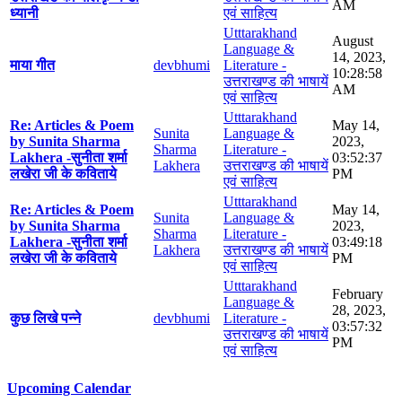
AM
ध्यानी
एवं साहित्य
Utttarakhand
August
Language &
14, 2023,
माया गीत
devbhumi
Literature -
10:28:58
उत्तराखण्ड की भाषायें
AM
एवं साहित्य
Utttarakhand
Re: Articles & Poem
May 14,
Sunita
Language &
by Sunita Sharma
2023,
Sharma
Literature -
Lakhera -सुनीता शर्मा
03:52:37
Lakhera
उत्तराखण्ड की भाषायें
लखेरा जी के कविताये
PM
एवं साहित्य
Utttarakhand
Re: Articles & Poem
May 14,
Sunita
Language &
by Sunita Sharma
2023,
Sharma
Literature -
Lakhera -सुनीता शर्मा
03:49:18
Lakhera
उत्तराखण्ड की भाषायें
लखेरा जी के कविताये
PM
एवं साहित्य
Utttarakhand
February
Language &
28, 2023,
कुछ लिखे पन्ने
devbhumi
Literature -
03:57:32
उत्तराखण्ड की भाषायें
PM
एवं साहित्य
Upcoming Calendar