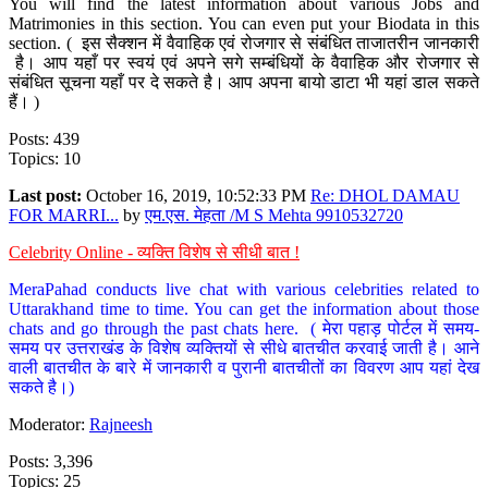
You will find the latest information about various Jobs and
Matrimonies in this section. You can even put your Biodata in this
section. ( इस सैक्शन में वैवाहिक एवं रोजगार से संबंधित ताजातरीन जानकारी
है। आप यहाँ पर स्वयं एवं अपने सगे सम्बंधियों के वैवाहिक और रोजगार से
संबंधित सूचना यहाँ पर दे सकते है। आप अपना बायो डाटा भी यहां डाल सकते
हैं। )
Posts: 439
Topics: 10
Last post:
October 16, 2019, 10:52:33 PM
Re: DHOL DAMAU
FOR MARRI...
by
एम.एस. मेहता /M S Mehta 9910532720
Celebrity Online - व्यक्ति विशेष से सीधी बात !
MeraPahad conducts live chat with various celebrities related to
Uttarakhand time to time. You can get the information about those
chats and go through the past chats here. ( मेरा पहाड़ पोर्टल में समय-
समय पर उत्तराखंड के विशेष व्यक्तियों से सीधे बातचीत करवाई जाती है। आने
वाली बातचीत के बारे में जानकारी व पुरानी बातचीतों का विवरण आप यहां देख
सकते है।)
Moderator:
Rajneesh
Posts: 3,396
Topics: 25