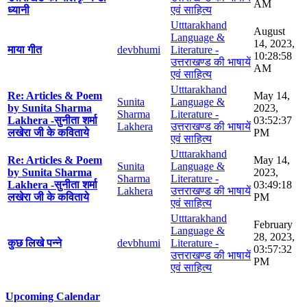
AM
ध्यानी
एवं साहित्य
Utttarakhand
August
Language &
14, 2023,
माया गीत
devbhumi
Literature -
10:28:58
उत्तराखण्ड की भाषायें
AM
एवं साहित्य
Utttarakhand
Re: Articles & Poem
May 14,
Sunita
Language &
by Sunita Sharma
2023,
Sharma
Literature -
Lakhera -सुनीता शर्मा
03:52:37
Lakhera
उत्तराखण्ड की भाषायें
लखेरा जी के कविताये
PM
एवं साहित्य
Utttarakhand
Re: Articles & Poem
May 14,
Sunita
Language &
by Sunita Sharma
2023,
Sharma
Literature -
Lakhera -सुनीता शर्मा
03:49:18
Lakhera
उत्तराखण्ड की भाषायें
लखेरा जी के कविताये
PM
एवं साहित्य
Utttarakhand
February
Language &
28, 2023,
कुछ लिखे पन्ने
devbhumi
Literature -
03:57:32
उत्तराखण्ड की भाषायें
PM
एवं साहित्य
Upcoming Calendar