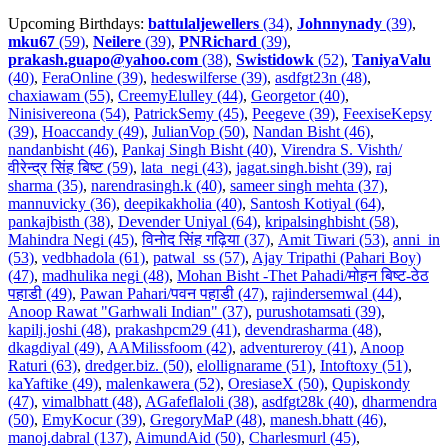
Upcoming Birthdays:
battulaljewellers
(34)
,
Johnnynady
(39)
,
mku67
(59)
,
Neilere
(39)
,
PNRichard
(39)
,
prakash.guapo@yahoo.com
(38)
,
Swistidowk
(52)
,
TaniyaValu
(40)
,
FeraOnline (39)
,
hedeswilferse (39)
,
asdfgt23n (48)
,
chaxiawam (55)
,
CreemyElulley (44)
,
Georgetor (40)
,
Ninisivereona (54)
,
PatrickSemy (45)
,
Peegeve (39)
,
FeexiseKepsy
(39)
,
Hoaccandy (49)
,
JulianVop (50)
,
Nandan Bisht (46)
,
nandanbisht (46)
,
Pankaj Singh Bisht (40)
,
Virendra S. Vishth/
वीरेन्द्र सिंह बिष्ट (59)
,
lata_negi (43)
,
jagat.singh.bisht (39)
,
raj
sharma (35)
,
narendrasingh.k (40)
,
sameer singh mehta (37)
,
mannuvicky (36)
,
deepikakholia (40)
,
Santosh Kotiyal (64)
,
pankajbisth (38)
,
Devender Uniyal (64)
,
kripalsinghbisht (58)
,
Mahindra Negi (45)
,
विनोद सिंह गढ़िया (37)
,
Amit Tiwari (53)
,
anni_in
(53)
,
vedbhadola (61)
,
patwal_ss (57)
,
Ajay Tripathi (Pahari Boy)
(47)
,
madhulika negi (48)
,
Mohan Bisht -Thet Pahadi/मोहन बिष्ट-ठेठ
पहाडी (49)
,
Pawan Pahari/पवन पहाडी (47)
,
rajindersemwal (44)
,
Anoop Rawat "Garhwali Indian" (37)
,
purushotamsati (39)
,
kapilj.joshi (48)
,
prakashpcm29 (41)
,
devendrasharma (48)
,
dkagdiyal (49)
,
AAMilissfoom (42)
,
adventureroy (41)
,
Anoop
Raturi (63)
,
dredger.biz. (50)
,
elollignarame (51)
,
Intoftoxy (51)
,
kaYaftike (49)
,
malenkawera (52)
,
OresiaseX (50)
,
Qupiskondy
(47)
,
vimalbhatt (48)
,
AGafeflaloli (38)
,
asdfgt28k (40)
,
dharmendra
(50)
,
EmyKocur (39)
,
GregoryMaP (48)
,
manesh.bhatt (46)
,
manoj.dabral (137)
,
AimundAid (50)
,
Charlesmurl (45)
,