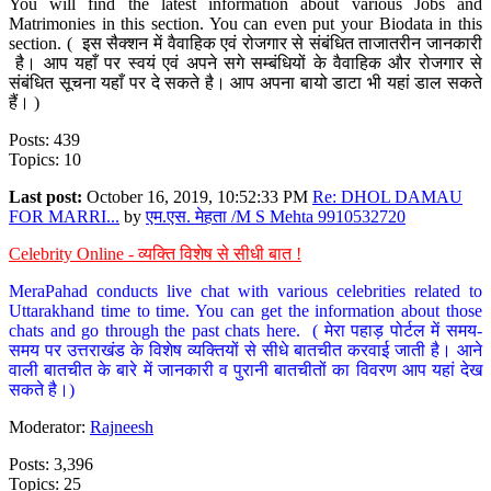
You will find the latest information about various Jobs and
Matrimonies in this section. You can even put your Biodata in this
section. ( इस सैक्शन में वैवाहिक एवं रोजगार से संबंधित ताजातरीन जानकारी
है। आप यहाँ पर स्वयं एवं अपने सगे सम्बंधियों के वैवाहिक और रोजगार से
संबंधित सूचना यहाँ पर दे सकते है। आप अपना बायो डाटा भी यहां डाल सकते
हैं। )
Posts: 439
Topics: 10
Last post:
October 16, 2019, 10:52:33 PM
Re: DHOL DAMAU
FOR MARRI...
by
एम.एस. मेहता /M S Mehta 9910532720
Celebrity Online - व्यक्ति विशेष से सीधी बात !
MeraPahad conducts live chat with various celebrities related to
Uttarakhand time to time. You can get the information about those
chats and go through the past chats here. ( मेरा पहाड़ पोर्टल में समय-
समय पर उत्तराखंड के विशेष व्यक्तियों से सीधे बातचीत करवाई जाती है। आने
वाली बातचीत के बारे में जानकारी व पुरानी बातचीतों का विवरण आप यहां देख
सकते है।)
Moderator:
Rajneesh
Posts: 3,396
Topics: 25