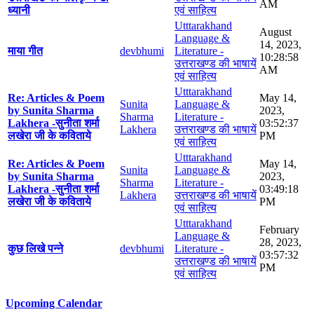
AM
ध्यानी
एवं साहित्य
Utttarakhand
August
Language &
14, 2023,
माया गीत
devbhumi
Literature -
10:28:58
उत्तराखण्ड की भाषायें
AM
एवं साहित्य
Utttarakhand
Re: Articles & Poem
May 14,
Sunita
Language &
by Sunita Sharma
2023,
Sharma
Literature -
Lakhera -सुनीता शर्मा
03:52:37
Lakhera
उत्तराखण्ड की भाषायें
लखेरा जी के कविताये
PM
एवं साहित्य
Utttarakhand
Re: Articles & Poem
May 14,
Sunita
Language &
by Sunita Sharma
2023,
Sharma
Literature -
Lakhera -सुनीता शर्मा
03:49:18
Lakhera
उत्तराखण्ड की भाषायें
लखेरा जी के कविताये
PM
एवं साहित्य
Utttarakhand
February
Language &
28, 2023,
कुछ लिखे पन्ने
devbhumi
Literature -
03:57:32
उत्तराखण्ड की भाषायें
PM
एवं साहित्य
Upcoming Calendar