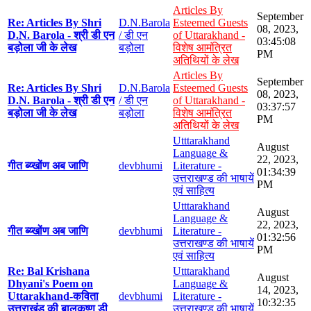
Articles By
September
Re: Articles By Shri
D.N.Barola
Esteemed Guests
08, 2023,
D.N. Barola - श्री डी एन
/ डी एन
of Uttarakhand -
03:45:08
बड़ोला जी के लेख
बड़ोला
विशेष आमंत्रित
PM
अतिथियों के लेख
Articles By
September
Re: Articles By Shri
D.N.Barola
Esteemed Guests
08, 2023,
D.N. Barola - श्री डी एन
/ डी एन
of Uttarakhand -
03:37:57
बड़ोला जी के लेख
बड़ोला
विशेष आमंत्रित
PM
अतिथियों के लेख
Utttarakhand
August
Language &
22, 2023,
गीत ब्य्खोंण अब जाणि
devbhumi
Literature -
01:34:39
उत्तराखण्ड की भाषायें
PM
एवं साहित्य
Utttarakhand
August
Language &
22, 2023,
गीत ब्य्खोंण अब जाणि
devbhumi
Literature -
01:32:56
उत्तराखण्ड की भाषायें
PM
एवं साहित्य
Re: Bal Krishana
Utttarakhand
August
Dhyani's Poem on
Language &
14, 2023,
Uttarakhand-कविता
devbhumi
Literature -
10:32:35
उत्तराखंड की बालकृष्ण डी
उत्तराखण्ड की भाषायें