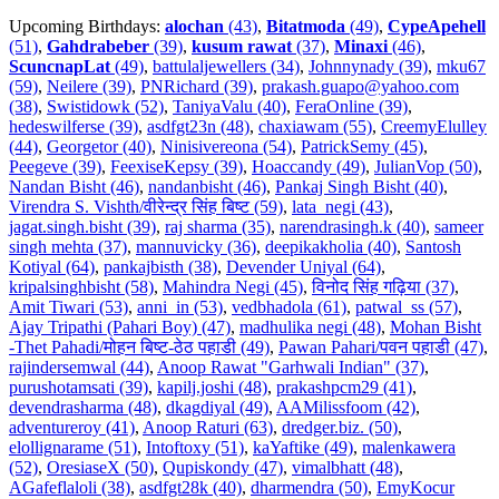
Upcoming Birthdays:
alochan
(43)
,
Bitatmoda
(49)
,
CypeApehell
(51)
,
Gahdrabeber
(39)
,
kusum rawat
(37)
,
Minaxi
(46)
,
ScuncnapLat
(49)
,
battulaljewellers (34)
,
Johnnynady (39)
,
mku67
(59)
,
Neilere (39)
,
PNRichard (39)
,
prakash.guapo@yahoo.com
(38)
,
Swistidowk (52)
,
TaniyaValu (40)
,
FeraOnline (39)
,
hedeswilferse (39)
,
asdfgt23n (48)
,
chaxiawam (55)
,
CreemyElulley
(44)
,
Georgetor (40)
,
Ninisivereona (54)
,
PatrickSemy (45)
,
Peegeve (39)
,
FeexiseKepsy (39)
,
Hoaccandy (49)
,
JulianVop (50)
,
Nandan Bisht (46)
,
nandanbisht (46)
,
Pankaj Singh Bisht (40)
,
Virendra S. Vishth/वीरेन्द्र सिंह बिष्ट (59)
,
lata_negi (43)
,
jagat.singh.bisht (39)
,
raj sharma (35)
,
narendrasingh.k (40)
,
sameer
singh mehta (37)
,
mannuvicky (36)
,
deepikakholia (40)
,
Santosh
Kotiyal (64)
,
pankajbisth (38)
,
Devender Uniyal (64)
,
kripalsinghbisht (58)
,
Mahindra Negi (45)
,
विनोद सिंह गढ़िया (37)
,
Amit Tiwari (53)
,
anni_in (53)
,
vedbhadola (61)
,
patwal_ss (57)
,
Ajay Tripathi (Pahari Boy) (47)
,
madhulika negi (48)
,
Mohan Bisht
-Thet Pahadi/मोहन बिष्ट-ठेठ पहाडी (49)
,
Pawan Pahari/पवन पहाडी (47)
,
rajindersemwal (44)
,
Anoop Rawat "Garhwali Indian" (37)
,
purushotamsati (39)
,
kapilj.joshi (48)
,
prakashpcm29 (41)
,
devendrasharma (48)
,
dkagdiyal (49)
,
AAMilissfoom (42)
,
adventureroy (41)
,
Anoop Raturi (63)
,
dredger.biz. (50)
,
elollignarame (51)
,
Intoftoxy (51)
,
kaYaftike (49)
,
malenkawera
(52)
,
OresiaseX (50)
,
Qupiskondy (47)
,
vimalbhatt (48)
,
AGafeflaloli (38)
,
asdfgt28k (40)
,
dharmendra (50)
,
EmyKocur