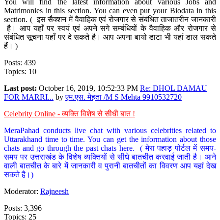
You will find the latest information about various Jobs and
Matrimonies in this section. You can even put your Biodata in this
section. ( इस सैक्शन में वैवाहिक एवं रोजगार से संबंधित ताजातरीन जानकारी
है। आप यहाँ पर स्वयं एवं अपने सगे सम्बंधियों के वैवाहिक और रोजगार से
संबंधित सूचना यहाँ पर दे सकते है। आप अपना बायो डाटा भी यहां डाल सकते
हैं। )
Posts: 439
Topics: 10
Last post:
October 16, 2019, 10:52:33 PM
Re: DHOL DAMAU
FOR MARRI...
by
एम.एस. मेहता /M S Mehta 9910532720
Celebrity Online - व्यक्ति विशेष से सीधी बात !
MeraPahad conducts live chat with various celebrities related to
Uttarakhand time to time. You can get the information about those
chats and go through the past chats here. ( मेरा पहाड़ पोर्टल में समय-
समय पर उत्तराखंड के विशेष व्यक्तियों से सीधे बातचीत करवाई जाती है। आने
वाली बातचीत के बारे में जानकारी व पुरानी बातचीतों का विवरण आप यहां देख
सकते है।)
Moderator:
Rajneesh
Posts: 3,396
Topics: 25