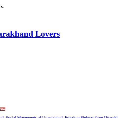
rs
.
rakhand Lovers
ोलन
hand, Social Movements of Uttarakhand, Freedom Fighters from Uttarakh