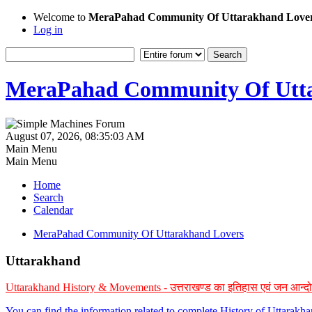
Welcome to
MeraPahad Community Of Uttarakhand Love
Log in
MeraPahad Community Of Utta
August 07, 2026, 08:35:03 AM
Main Menu
Main Menu
Home
Search
Calendar
MeraPahad Community Of Uttarakhand Lovers
Uttarakhand
Uttarakhand History & Movements - उत्तराखण्ड का इतिहास एवं जन आन्द
You can find the information related to complete History of Uttarak