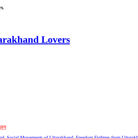
rs
.
rakhand Lovers
ोलन
hand, Social Movements of Uttarakhand, Freedom Fighters from Uttarakh