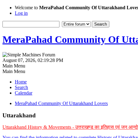
Welcome to
MeraPahad Community Of Uttarakhand Love
Log in
MeraPahad Community Of Utta
August 07, 2026, 02:19:28 PM
Main Menu
Main Menu
Home
Search
Calendar
MeraPahad Community Of Uttarakhand Lovers
Uttarakhand
Uttarakhand History & Movements - उत्तराखण्ड का इतिहास एवं जन आन्द
You can find the information related to complete History of Uttarak