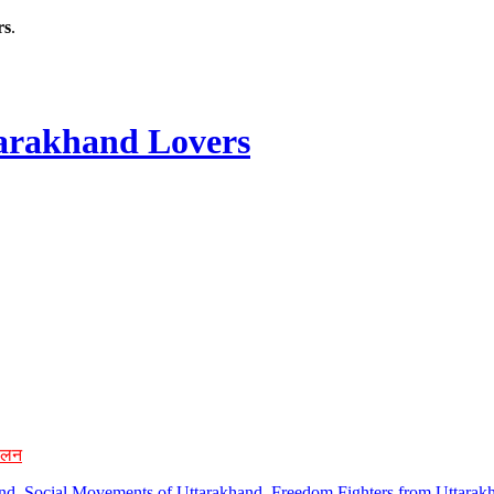
rs
.
rakhand Lovers
ोलन
hand, Social Movements of Uttarakhand, Freedom Fighters from Uttarakh