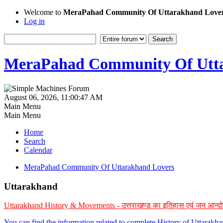
Welcome to
MeraPahad Community Of Uttarakhand Love
Log in
MeraPahad Community Of Utta
August 06, 2026, 11:00:47 AM
Main Menu
Main Menu
Home
Search
Calendar
MeraPahad Community Of Uttarakhand Lovers
Uttarakhand
Uttarakhand History & Movements - उत्तराखण्ड का इतिहास एवं जन आन्द
You can find the information related to complete History of Uttarak