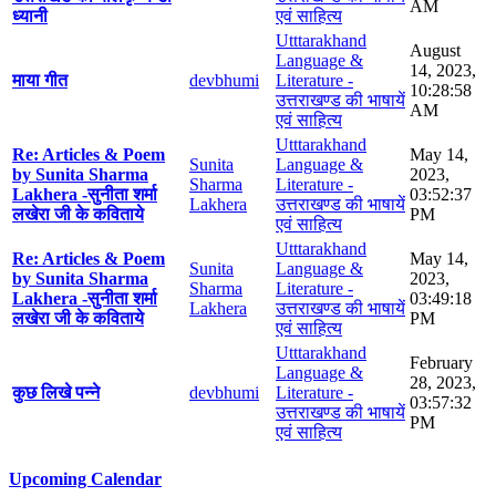
AM
ध्यानी
एवं साहित्य
Utttarakhand
August
Language &
14, 2023,
माया गीत
devbhumi
Literature -
10:28:58
उत्तराखण्ड की भाषायें
AM
एवं साहित्य
Utttarakhand
Re: Articles & Poem
May 14,
Sunita
Language &
by Sunita Sharma
2023,
Sharma
Literature -
Lakhera -सुनीता शर्मा
03:52:37
Lakhera
उत्तराखण्ड की भाषायें
लखेरा जी के कविताये
PM
एवं साहित्य
Utttarakhand
Re: Articles & Poem
May 14,
Sunita
Language &
by Sunita Sharma
2023,
Sharma
Literature -
Lakhera -सुनीता शर्मा
03:49:18
Lakhera
उत्तराखण्ड की भाषायें
लखेरा जी के कविताये
PM
एवं साहित्य
Utttarakhand
February
Language &
28, 2023,
कुछ लिखे पन्ने
devbhumi
Literature -
03:57:32
उत्तराखण्ड की भाषायें
PM
एवं साहित्य
Upcoming Calendar