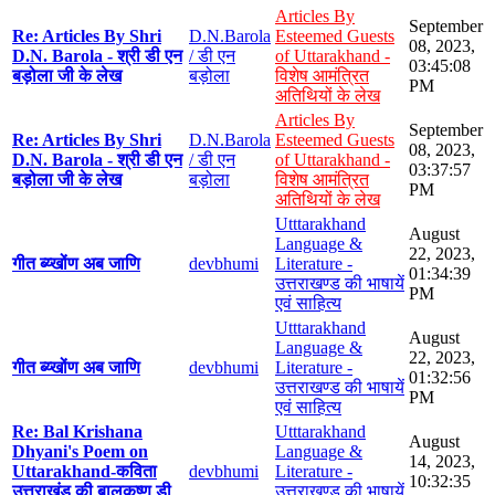
Articles By
September
Re: Articles By Shri
D.N.Barola
Esteemed Guests
08, 2023,
D.N. Barola - श्री डी एन
/ डी एन
of Uttarakhand -
03:45:08
बड़ोला जी के लेख
बड़ोला
विशेष आमंत्रित
PM
अतिथियों के लेख
Articles By
September
Re: Articles By Shri
D.N.Barola
Esteemed Guests
08, 2023,
D.N. Barola - श्री डी एन
/ डी एन
of Uttarakhand -
03:37:57
बड़ोला जी के लेख
बड़ोला
विशेष आमंत्रित
PM
अतिथियों के लेख
Utttarakhand
August
Language &
22, 2023,
गीत ब्य्खोंण अब जाणि
devbhumi
Literature -
01:34:39
उत्तराखण्ड की भाषायें
PM
एवं साहित्य
Utttarakhand
August
Language &
22, 2023,
गीत ब्य्खोंण अब जाणि
devbhumi
Literature -
01:32:56
उत्तराखण्ड की भाषायें
PM
एवं साहित्य
Re: Bal Krishana
Utttarakhand
August
Dhyani's Poem on
Language &
14, 2023,
Uttarakhand-कविता
devbhumi
Literature -
10:32:35
उत्तराखंड की बालकृष्ण डी
उत्तराखण्ड की भाषायें