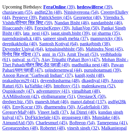
Upcoming Birthdays:
FeraOnline
(39)
,
hedeswilferse
(39)
,
chaxiawam (55)
,
asdfgt23n (48)
,
Ninisivereona (54)
,
CreemyElulley
(44)
,
Peegeve (39)
,
PatrickSemy (45)
,
Georgetor (40)
,
Virendra S.
Vishth/वीरेन्द्र सिंह बिष्ट (59)
,
Nandan Bisht (46)
,
nandanbisht (46)
,
Hoaccandy (49)
,
FeexiseKepsy (39)
,
JulianVop (50)
,
Pankaj Singh
Bisht (40)
,
lata_negi (43)
,
jagat.singh.bisht (39)
,
raj sharma (35)
,
narendrasingh.k (40)
,
sameer singh mehta (37)
,
mannuvicky (36)
,
deepikakholia (40)
,
Santosh Kotiyal (64)
,
pankajbisth (38)
,
Devender Uniyal (64)
,
kripalsinghbisht (58)
,
Mahindra Negi (45)
,
विनोद सिंह गढ़िया (37)
,
anni_in (53)
,
Amit Tiwari (53)
,
vedbhadola
(61)
,
patwal_ss (57)
,
Ajay Tripathi (Pahari Boy) (47)
,
Mohan Bisht -
Thet Pahadi/मोहन बिष्ट-ठेठ पहाडी (49)
,
madhulika negi (48)
,
Pawan
Pahari/पवन पहाडी (47)
,
rajindersemwal (44)
,
purushotamsati (39)
,
Anoop Rawat "Garhwali Indian" (37)
,
kapilj.joshi (48)
,
prakashpcm29 (41)
,
devendrasharma (48)
,
dkagdiyal (49)
,
Anoop
Raturi (63)
,
kaYaftike (49)
,
Intoftoxy (51)
,
malenkawera (52)
,
Qupiskondy (47)
,
adventureroy (41)
,
vimalbhatt (48)
,
AAMilissfoom (42)
,
elollignarame (51)
,
OresiaseX (50)
,
dredger.biz. (50)
,
manesh.bhatt (46)
,
manoj.dabral (137)
,
asdfgt28k
(40)
,
EmyKocur (39)
,
dharmendra (50)
,
AGafeflaloli (38)
,
GregoryMaP (48)
,
Vineet Jadli (37)
,
Jai Dimri (40)
,
kundan singh
kulyal (47)
,
DoFkicleelale (43)
,
grougsgep (46)
,
Munslake (46)
,
AimundAid (50)
,
Charlesmurl (45)
,
Boftreop (54)
,
Tamepenna (41)
,
Geoguezesbes (48)
,
Robertet (48)
,
vinesh singh (32)
,
Malkanigopal