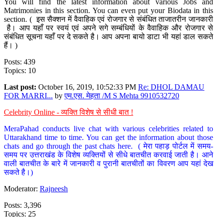
You will find the latest information about various Jobs and
Matrimonies in this section. You can even put your Biodata in this
section. ( इस सैक्शन में वैवाहिक एवं रोजगार से संबंधित ताजातरीन जानकारी
है। आप यहाँ पर स्वयं एवं अपने सगे सम्बंधियों के वैवाहिक और रोजगार से
संबंधित सूचना यहाँ पर दे सकते है। आप अपना बायो डाटा भी यहां डाल सकते
हैं। )
Posts: 439
Topics: 10
Last post:
October 16, 2019, 10:52:33 PM
Re: DHOL DAMAU
FOR MARRI...
by
एम.एस. मेहता /M S Mehta 9910532720
Celebrity Online - व्यक्ति विशेष से सीधी बात !
MeraPahad conducts live chat with various celebrities related to
Uttarakhand time to time. You can get the information about those
chats and go through the past chats here. ( मेरा पहाड़ पोर्टल में समय-
समय पर उत्तराखंड के विशेष व्यक्तियों से सीधे बातचीत करवाई जाती है। आने
वाली बातचीत के बारे में जानकारी व पुरानी बातचीतों का विवरण आप यहां देख
सकते है।)
Moderator:
Rajneesh
Posts: 3,396
Topics: 25