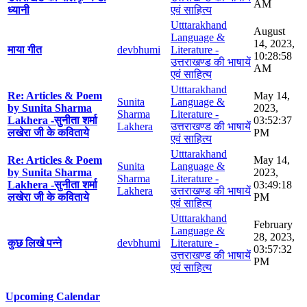
AM
ध्यानी
एवं साहित्य
Utttarakhand
August
Language &
14, 2023,
माया गीत
devbhumi
Literature -
10:28:58
उत्तराखण्ड की भाषायें
AM
एवं साहित्य
Utttarakhand
Re: Articles & Poem
May 14,
Sunita
Language &
by Sunita Sharma
2023,
Sharma
Literature -
Lakhera -सुनीता शर्मा
03:52:37
Lakhera
उत्तराखण्ड की भाषायें
लखेरा जी के कविताये
PM
एवं साहित्य
Utttarakhand
Re: Articles & Poem
May 14,
Sunita
Language &
by Sunita Sharma
2023,
Sharma
Literature -
Lakhera -सुनीता शर्मा
03:49:18
Lakhera
उत्तराखण्ड की भाषायें
लखेरा जी के कविताये
PM
एवं साहित्य
Utttarakhand
February
Language &
28, 2023,
कुछ लिखे पन्ने
devbhumi
Literature -
03:57:32
उत्तराखण्ड की भाषायें
PM
एवं साहित्य
Upcoming Calendar