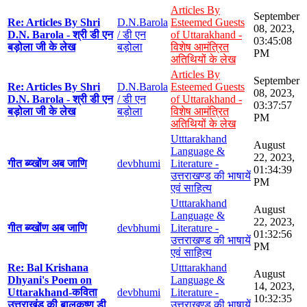
Articles By
September
Re: Articles By Shri
D.N.Barola
Esteemed Guests
08, 2023,
D.N. Barola - श्री डी एन
/ डी एन
of Uttarakhand -
03:45:08
बड़ोला जी के लेख
बड़ोला
विशेष आमंत्रित
PM
अतिथियों के लेख
Articles By
September
Re: Articles By Shri
D.N.Barola
Esteemed Guests
08, 2023,
D.N. Barola - श्री डी एन
/ डी एन
of Uttarakhand -
03:37:57
बड़ोला जी के लेख
बड़ोला
विशेष आमंत्रित
PM
अतिथियों के लेख
Utttarakhand
August
Language &
22, 2023,
गीत ब्य्खोंण अब जाणि
devbhumi
Literature -
01:34:39
उत्तराखण्ड की भाषायें
PM
एवं साहित्य
Utttarakhand
August
Language &
22, 2023,
गीत ब्य्खोंण अब जाणि
devbhumi
Literature -
01:32:56
उत्तराखण्ड की भाषायें
PM
एवं साहित्य
Re: Bal Krishana
Utttarakhand
August
Dhyani's Poem on
Language &
14, 2023,
Uttarakhand-कविता
devbhumi
Literature -
10:32:35
उत्तराखंड की बालकृष्ण डी
उत्तराखण्ड की भाषायें