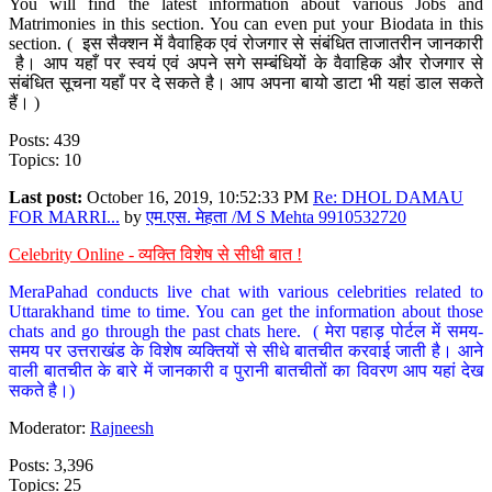
You will find the latest information about various Jobs and
Matrimonies in this section. You can even put your Biodata in this
section. ( इस सैक्शन में वैवाहिक एवं रोजगार से संबंधित ताजातरीन जानकारी
है। आप यहाँ पर स्वयं एवं अपने सगे सम्बंधियों के वैवाहिक और रोजगार से
संबंधित सूचना यहाँ पर दे सकते है। आप अपना बायो डाटा भी यहां डाल सकते
हैं। )
Posts: 439
Topics: 10
Last post:
October 16, 2019, 10:52:33 PM
Re: DHOL DAMAU
FOR MARRI...
by
एम.एस. मेहता /M S Mehta 9910532720
Celebrity Online - व्यक्ति विशेष से सीधी बात !
MeraPahad conducts live chat with various celebrities related to
Uttarakhand time to time. You can get the information about those
chats and go through the past chats here. ( मेरा पहाड़ पोर्टल में समय-
समय पर उत्तराखंड के विशेष व्यक्तियों से सीधे बातचीत करवाई जाती है। आने
वाली बातचीत के बारे में जानकारी व पुरानी बातचीतों का विवरण आप यहां देख
सकते है।)
Moderator:
Rajneesh
Posts: 3,396
Topics: 25