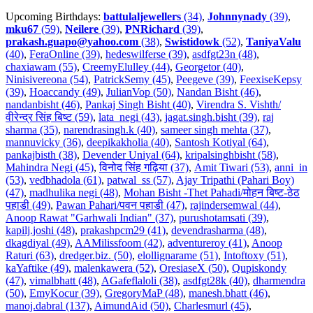
Upcoming Birthdays:
battulaljewellers
(34)
,
Johnnynady
(39)
,
mku67
(59)
,
Neilere
(39)
,
PNRichard
(39)
,
prakash.guapo@yahoo.com
(38)
,
Swistidowk
(52)
,
TaniyaValu
(40)
,
FeraOnline (39)
,
hedeswilferse (39)
,
asdfgt23n (48)
,
chaxiawam (55)
,
CreemyElulley (44)
,
Georgetor (40)
,
Ninisivereona (54)
,
PatrickSemy (45)
,
Peegeve (39)
,
FeexiseKepsy
(39)
,
Hoaccandy (49)
,
JulianVop (50)
,
Nandan Bisht (46)
,
nandanbisht (46)
,
Pankaj Singh Bisht (40)
,
Virendra S. Vishth/
वीरेन्द्र सिंह बिष्ट (59)
,
lata_negi (43)
,
jagat.singh.bisht (39)
,
raj
sharma (35)
,
narendrasingh.k (40)
,
sameer singh mehta (37)
,
mannuvicky (36)
,
deepikakholia (40)
,
Santosh Kotiyal (64)
,
pankajbisth (38)
,
Devender Uniyal (64)
,
kripalsinghbisht (58)
,
Mahindra Negi (45)
,
विनोद सिंह गढ़िया (37)
,
Amit Tiwari (53)
,
anni_in
(53)
,
vedbhadola (61)
,
patwal_ss (57)
,
Ajay Tripathi (Pahari Boy)
(47)
,
madhulika negi (48)
,
Mohan Bisht -Thet Pahadi/मोहन बिष्ट-ठेठ
पहाडी (49)
,
Pawan Pahari/पवन पहाडी (47)
,
rajindersemwal (44)
,
Anoop Rawat "Garhwali Indian" (37)
,
purushotamsati (39)
,
kapilj.joshi (48)
,
prakashpcm29 (41)
,
devendrasharma (48)
,
dkagdiyal (49)
,
AAMilissfoom (42)
,
adventureroy (41)
,
Anoop
Raturi (63)
,
dredger.biz. (50)
,
elollignarame (51)
,
Intoftoxy (51)
,
kaYaftike (49)
,
malenkawera (52)
,
OresiaseX (50)
,
Qupiskondy
(47)
,
vimalbhatt (48)
,
AGafeflaloli (38)
,
asdfgt28k (40)
,
dharmendra
(50)
,
EmyKocur (39)
,
GregoryMaP (48)
,
manesh.bhatt (46)
,
manoj.dabral (137)
,
AimundAid (50)
,
Charlesmurl (45)
,