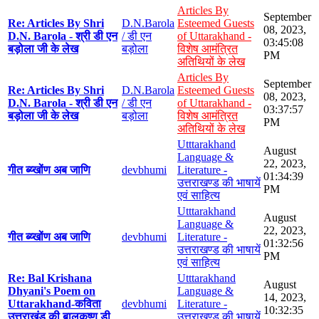
Articles By
September
Re: Articles By Shri
D.N.Barola
Esteemed Guests
08, 2023,
D.N. Barola - श्री डी एन
/ डी एन
of Uttarakhand -
03:45:08
बड़ोला जी के लेख
बड़ोला
विशेष आमंत्रित
PM
अतिथियों के लेख
Articles By
September
Re: Articles By Shri
D.N.Barola
Esteemed Guests
08, 2023,
D.N. Barola - श्री डी एन
/ डी एन
of Uttarakhand -
03:37:57
बड़ोला जी के लेख
बड़ोला
विशेष आमंत्रित
PM
अतिथियों के लेख
Utttarakhand
August
Language &
22, 2023,
गीत ब्य्खोंण अब जाणि
devbhumi
Literature -
01:34:39
उत्तराखण्ड की भाषायें
PM
एवं साहित्य
Utttarakhand
August
Language &
22, 2023,
गीत ब्य्खोंण अब जाणि
devbhumi
Literature -
01:32:56
उत्तराखण्ड की भाषायें
PM
एवं साहित्य
Re: Bal Krishana
Utttarakhand
August
Dhyani's Poem on
Language &
14, 2023,
Uttarakhand-कविता
devbhumi
Literature -
10:32:35
उत्तराखंड की बालकृष्ण डी
उत्तराखण्ड की भाषायें