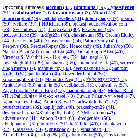
Upcoming Birthdays:
alochan
(43)
,
Bitatmoda
(49)
,
CypeApehell
(51)
,
Gahdrabeber
(39)
,
kusum rawat
(37)
,
Minaxi
(46)
,
ScuncnapLat
(49)
,
battulaljewellers (34)
,
Johnnynady (39)
,
mku67
(59)
,
Neilere (39)
,
PNRichard (39)
,
prakash.guapo@yahoo.com
(38)
,
Swistidowk (52)
,
TaniyaValu (40)
,
FeraOnline (39)
,
hedeswilferse (39)
,
asdfgt23n (48)
,
chaxiawam (55)
,
CreemyElulley
(44)
,
Georgetor (40)
,
Ninisivereona (54)
,
PatrickSemy (45)
,
Peegeve (39)
,
FeexiseKepsy (39)
,
Hoaccandy (49)
,
JulianVop (50)
,
Nandan Bisht (46)
,
nandanbisht (46)
,
Pankaj Singh Bisht (40)
,
Virendra S. Vishth/वीरेन्द्र सिंह बिष्ट (59)
,
lata_negi (43)
,
jagat.singh.bisht (39)
,
raj sharma (35)
,
narendrasingh.k (40)
,
sameer
singh mehta (37)
,
mannuvicky (36)
,
deepikakholia (40)
,
Santosh
Kotiyal (64)
,
pankajbisth (38)
,
Devender Uniyal (64)
,
kripalsinghbisht (58)
,
Mahindra Negi (45)
,
विनोद सिंह गढ़िया (37)
,
Amit Tiwari (53)
,
anni_in (53)
,
vedbhadola (61)
,
patwal_ss (57)
,
Ajay Tripathi (Pahari Boy) (47)
,
madhulika negi (48)
,
Mohan Bisht
-Thet Pahadi/मोहन बिष्ट-ठेठ पहाडी (49)
,
Pawan Pahari/पवन पहाडी (47)
,
rajindersemwal (44)
,
Anoop Rawat "Garhwali Indian" (37)
,
purushotamsati (39)
,
kapilj.joshi (48)
,
prakashpcm29 (41)
,
devendrasharma (48)
,
dkagdiyal (49)
,
AAMilissfoom (42)
,
adventureroy (41)
,
Anoop Raturi (63)
,
dredger.biz. (50)
,
elollignarame (51)
,
Intoftoxy (51)
,
kaYaftike (49)
,
malenkawera
(52)
,
OresiaseX (50)
,
Qupiskondy (47)
,
vimalbhatt (48)
,
AGafeflaloli (38)
,
asdfgt28k (40)
,
dharmendra (50)
,
EmyKocur