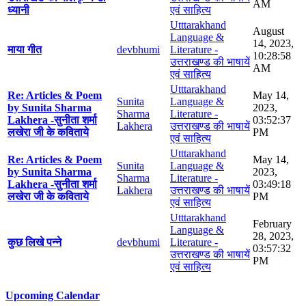
AM
ध्यानी
एवं साहित्य
Utttarakhand
August
Language &
14, 2023,
माया गीत
devbhumi
Literature -
10:28:58
उत्तराखण्ड की भाषायें
AM
एवं साहित्य
Utttarakhand
Re: Articles & Poem
May 14,
Sunita
Language &
by Sunita Sharma
2023,
Sharma
Literature -
Lakhera -सुनीता शर्मा
03:52:37
Lakhera
उत्तराखण्ड की भाषायें
लखेरा जी के कविताये
PM
एवं साहित्य
Utttarakhand
Re: Articles & Poem
May 14,
Sunita
Language &
by Sunita Sharma
2023,
Sharma
Literature -
Lakhera -सुनीता शर्मा
03:49:18
Lakhera
उत्तराखण्ड की भाषायें
लखेरा जी के कविताये
PM
एवं साहित्य
Utttarakhand
February
Language &
28, 2023,
कुछ लिखे पन्ने
devbhumi
Literature -
03:57:32
उत्तराखण्ड की भाषायें
PM
एवं साहित्य
Upcoming Calendar