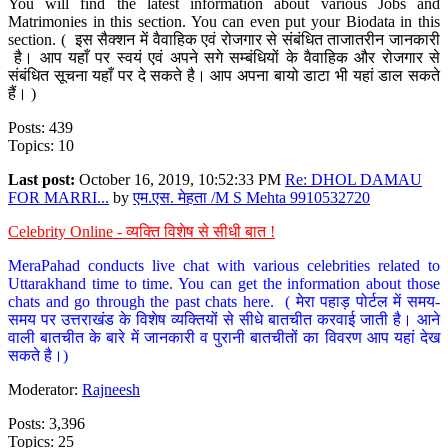
You will find the latest information about various Jobs and
Matrimonies in this section. You can even put your Biodata in this
section. ( इस सैक्शन में वैवाहिक एवं रोजगार से संबंधित ताजातरीन जानकारी
है। आप यहाँ पर स्वयं एवं अपने सगे सम्बंधियों के वैवाहिक और रोजगार से
संबंधित सूचना यहाँ पर दे सकते है। आप अपना बायो डाटा भी यहां डाल सकते
हैं। )
Posts: 439
Topics: 10
Last post:
October 16, 2019, 10:52:33 PM
Re: DHOL DAMAU
FOR MARRI...
by
एम.एस. मेहता /M S Mehta 9910532720
Celebrity Online - व्यक्ति विशेष से सीधी बात !
MeraPahad conducts live chat with various celebrities related to
Uttarakhand time to time. You can get the information about those
chats and go through the past chats here. ( मेरा पहाड़ पोर्टल में समय-
समय पर उत्तराखंड के विशेष व्यक्तियों से सीधे बातचीत करवाई जाती है। आने
वाली बातचीत के बारे में जानकारी व पुरानी बातचीतों का विवरण आप यहां देख
सकते है।)
Moderator:
Rajneesh
Posts: 3,396
Topics: 25