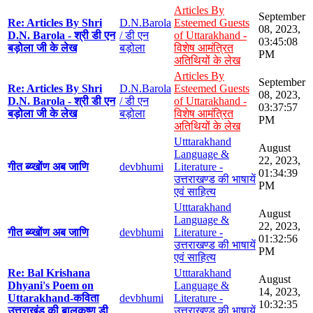
Articles By
September
Re: Articles By Shri
D.N.Barola
Esteemed Guests
08, 2023,
D.N. Barola - श्री डी एन
/ डी एन
of Uttarakhand -
03:45:08
बड़ोला जी के लेख
बड़ोला
विशेष आमंत्रित
PM
अतिथियों के लेख
Articles By
September
Re: Articles By Shri
D.N.Barola
Esteemed Guests
08, 2023,
D.N. Barola - श्री डी एन
/ डी एन
of Uttarakhand -
03:37:57
बड़ोला जी के लेख
बड़ोला
विशेष आमंत्रित
PM
अतिथियों के लेख
Utttarakhand
August
Language &
22, 2023,
गीत ब्य्खोंण अब जाणि
devbhumi
Literature -
01:34:39
उत्तराखण्ड की भाषायें
PM
एवं साहित्य
Utttarakhand
August
Language &
22, 2023,
गीत ब्य्खोंण अब जाणि
devbhumi
Literature -
01:32:56
उत्तराखण्ड की भाषायें
PM
एवं साहित्य
Re: Bal Krishana
Utttarakhand
August
Dhyani's Poem on
Language &
14, 2023,
Uttarakhand-कविता
devbhumi
Literature -
10:32:35
उत्तराखंड की बालकृष्ण डी
उत्तराखण्ड की भाषायें