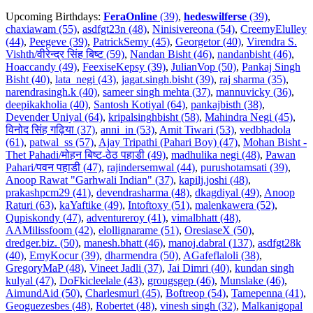
Upcoming Birthdays:
FeraOnline
(39)
,
hedeswilferse
(39)
,
chaxiawam (55)
,
asdfgt23n (48)
,
Ninisivereona (54)
,
CreemyElulley
(44)
,
Peegeve (39)
,
PatrickSemy (45)
,
Georgetor (40)
,
Virendra S.
Vishth/वीरेन्द्र सिंह बिष्ट (59)
,
Nandan Bisht (46)
,
nandanbisht (46)
,
Hoaccandy (49)
,
FeexiseKepsy (39)
,
JulianVop (50)
,
Pankaj Singh
Bisht (40)
,
lata_negi (43)
,
jagat.singh.bisht (39)
,
raj sharma (35)
,
narendrasingh.k (40)
,
sameer singh mehta (37)
,
mannuvicky (36)
,
deepikakholia (40)
,
Santosh Kotiyal (64)
,
pankajbisth (38)
,
Devender Uniyal (64)
,
kripalsinghbisht (58)
,
Mahindra Negi (45)
,
विनोद सिंह गढ़िया (37)
,
anni_in (53)
,
Amit Tiwari (53)
,
vedbhadola
(61)
,
patwal_ss (57)
,
Ajay Tripathi (Pahari Boy) (47)
,
Mohan Bisht -
Thet Pahadi/मोहन बिष्ट-ठेठ पहाडी (49)
,
madhulika negi (48)
,
Pawan
Pahari/पवन पहाडी (47)
,
rajindersemwal (44)
,
purushotamsati (39)
,
Anoop Rawat "Garhwali Indian" (37)
,
kapilj.joshi (48)
,
prakashpcm29 (41)
,
devendrasharma (48)
,
dkagdiyal (49)
,
Anoop
Raturi (63)
,
kaYaftike (49)
,
Intoftoxy (51)
,
malenkawera (52)
,
Qupiskondy (47)
,
adventureroy (41)
,
vimalbhatt (48)
,
AAMilissfoom (42)
,
elollignarame (51)
,
OresiaseX (50)
,
dredger.biz. (50)
,
manesh.bhatt (46)
,
manoj.dabral (137)
,
asdfgt28k
(40)
,
EmyKocur (39)
,
dharmendra (50)
,
AGafeflaloli (38)
,
GregoryMaP (48)
,
Vineet Jadli (37)
,
Jai Dimri (40)
,
kundan singh
kulyal (47)
,
DoFkicleelale (43)
,
grougsgep (46)
,
Munslake (46)
,
AimundAid (50)
,
Charlesmurl (45)
,
Boftreop (54)
,
Tamepenna (41)
,
Geoguezesbes (48)
,
Robertet (48)
,
vinesh singh (32)
,
Malkanigopal