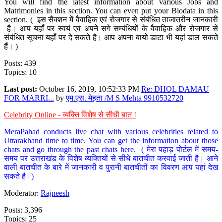
You will find the latest information about various Jobs and
Matrimonies in this section. You can even put your Biodata in this
section. ( इस सैक्शन में वैवाहिक एवं रोजगार से संबंधित ताजातरीन जानकारी
है। आप यहाँ पर स्वयं एवं अपने सगे सम्बंधियों के वैवाहिक और रोजगार से
संबंधित सूचना यहाँ पर दे सकते है। आप अपना बायो डाटा भी यहां डाल सकते
हैं। )
Posts: 439
Topics: 10
Last post:
October 16, 2019, 10:52:33 PM
Re: DHOL DAMAU
FOR MARRI...
by
एम.एस. मेहता /M S Mehta 9910532720
Celebrity Online - व्यक्ति विशेष से सीधी बात !
MeraPahad conducts live chat with various celebrities related to
Uttarakhand time to time. You can get the information about those
chats and go through the past chats here. ( मेरा पहाड़ पोर्टल में समय-
समय पर उत्तराखंड के विशेष व्यक्तियों से सीधे बातचीत करवाई जाती है। आने
वाली बातचीत के बारे में जानकारी व पुरानी बातचीतों का विवरण आप यहां देख
सकते है।)
Moderator:
Rajneesh
Posts: 3,396
Topics: 25