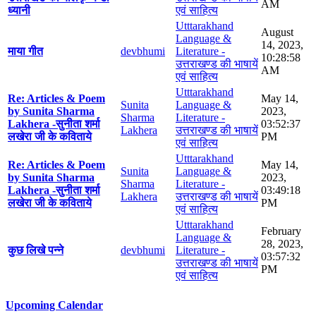
AM
ध्यानी
एवं साहित्य
Utttarakhand
August
Language &
14, 2023,
माया गीत
devbhumi
Literature -
10:28:58
उत्तराखण्ड की भाषायें
AM
एवं साहित्य
Utttarakhand
Re: Articles & Poem
May 14,
Sunita
Language &
by Sunita Sharma
2023,
Sharma
Literature -
Lakhera -सुनीता शर्मा
03:52:37
Lakhera
उत्तराखण्ड की भाषायें
लखेरा जी के कविताये
PM
एवं साहित्य
Utttarakhand
Re: Articles & Poem
May 14,
Sunita
Language &
by Sunita Sharma
2023,
Sharma
Literature -
Lakhera -सुनीता शर्मा
03:49:18
Lakhera
उत्तराखण्ड की भाषायें
लखेरा जी के कविताये
PM
एवं साहित्य
Utttarakhand
February
Language &
28, 2023,
कुछ लिखे पन्ने
devbhumi
Literature -
03:57:32
उत्तराखण्ड की भाषायें
PM
एवं साहित्य
Upcoming Calendar