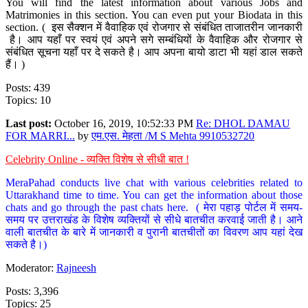
You will find the latest information about various Jobs and
Matrimonies in this section. You can even put your Biodata in this
section. ( इस सैक्शन में वैवाहिक एवं रोजगार से संबंधित ताजातरीन जानकारी
है। आप यहाँ पर स्वयं एवं अपने सगे सम्बंधियों के वैवाहिक और रोजगार से
संबंधित सूचना यहाँ पर दे सकते है। आप अपना बायो डाटा भी यहां डाल सकते
हैं। )
Posts: 439
Topics: 10
Last post:
October 16, 2019, 10:52:33 PM
Re: DHOL DAMAU
FOR MARRI...
by
एम.एस. मेहता /M S Mehta 9910532720
Celebrity Online - व्यक्ति विशेष से सीधी बात !
MeraPahad conducts live chat with various celebrities related to
Uttarakhand time to time. You can get the information about those
chats and go through the past chats here. ( मेरा पहाड़ पोर्टल में समय-
समय पर उत्तराखंड के विशेष व्यक्तियों से सीधे बातचीत करवाई जाती है। आने
वाली बातचीत के बारे में जानकारी व पुरानी बातचीतों का विवरण आप यहां देख
सकते है।)
Moderator:
Rajneesh
Posts: 3,396
Topics: 25