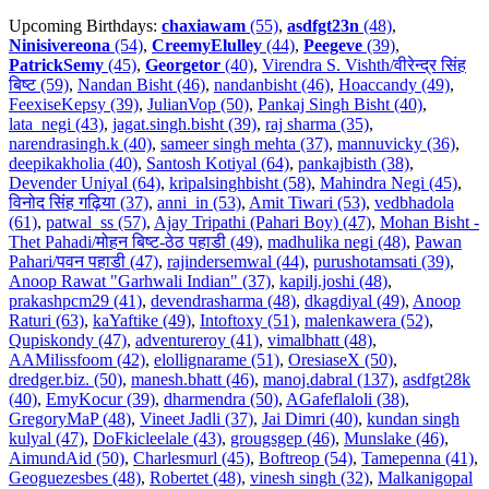
Upcoming Birthdays:
chaxiawam
(55)
,
asdfgt23n
(48)
,
Ninisivereona
(54)
,
CreemyElulley
(44)
,
Peegeve
(39)
,
PatrickSemy
(45)
,
Georgetor
(40)
,
Virendra S. Vishth/वीरेन्द्र सिंह
बिष्ट (59)
,
Nandan Bisht (46)
,
nandanbisht (46)
,
Hoaccandy (49)
,
FeexiseKepsy (39)
,
JulianVop (50)
,
Pankaj Singh Bisht (40)
,
lata_negi (43)
,
jagat.singh.bisht (39)
,
raj sharma (35)
,
narendrasingh.k (40)
,
sameer singh mehta (37)
,
mannuvicky (36)
,
deepikakholia (40)
,
Santosh Kotiyal (64)
,
pankajbisth (38)
,
Devender Uniyal (64)
,
kripalsinghbisht (58)
,
Mahindra Negi (45)
,
विनोद सिंह गढ़िया (37)
,
anni_in (53)
,
Amit Tiwari (53)
,
vedbhadola
(61)
,
patwal_ss (57)
,
Ajay Tripathi (Pahari Boy) (47)
,
Mohan Bisht -
Thet Pahadi/मोहन बिष्ट-ठेठ पहाडी (49)
,
madhulika negi (48)
,
Pawan
Pahari/पवन पहाडी (47)
,
rajindersemwal (44)
,
purushotamsati (39)
,
Anoop Rawat "Garhwali Indian" (37)
,
kapilj.joshi (48)
,
prakashpcm29 (41)
,
devendrasharma (48)
,
dkagdiyal (49)
,
Anoop
Raturi (63)
,
kaYaftike (49)
,
Intoftoxy (51)
,
malenkawera (52)
,
Qupiskondy (47)
,
adventureroy (41)
,
vimalbhatt (48)
,
AAMilissfoom (42)
,
elollignarame (51)
,
OresiaseX (50)
,
dredger.biz. (50)
,
manesh.bhatt (46)
,
manoj.dabral (137)
,
asdfgt28k
(40)
,
EmyKocur (39)
,
dharmendra (50)
,
AGafeflaloli (38)
,
GregoryMaP (48)
,
Vineet Jadli (37)
,
Jai Dimri (40)
,
kundan singh
kulyal (47)
,
DoFkicleelale (43)
,
grougsgep (46)
,
Munslake (46)
,
AimundAid (50)
,
Charlesmurl (45)
,
Boftreop (54)
,
Tamepenna (41)
,
Geoguezesbes (48)
,
Robertet (48)
,
vinesh singh (32)
,
Malkanigopal