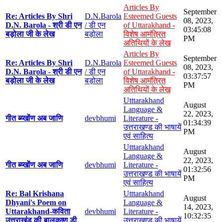
Articles By
September
Re: Articles By Shri
D.N.Barola
Esteemed Guests
08, 2023,
D.N. Barola - श्री डी एन
/ डी एन
of Uttarakhand -
03:45:08
बड़ोला जी के लेख
बड़ोला
विशेष आमंत्रित
PM
अतिथियों के लेख
Articles By
September
Re: Articles By Shri
D.N.Barola
Esteemed Guests
08, 2023,
D.N. Barola - श्री डी एन
/ डी एन
of Uttarakhand -
03:37:57
बड़ोला जी के लेख
बड़ोला
विशेष आमंत्रित
PM
अतिथियों के लेख
Utttarakhand
August
Language &
22, 2023,
गीत ब्य्खोंण अब जाणि
devbhumi
Literature -
01:34:39
उत्तराखण्ड की भाषायें
PM
एवं साहित्य
Utttarakhand
August
Language &
22, 2023,
गीत ब्य्खोंण अब जाणि
devbhumi
Literature -
01:32:56
उत्तराखण्ड की भाषायें
PM
एवं साहित्य
Re: Bal Krishana
Utttarakhand
August
Dhyani's Poem on
Language &
14, 2023,
Uttarakhand-कविता
devbhumi
Literature -
10:32:35
उत्तराखंड की बालकृष्ण डी
उत्तराखण्ड की भाषायें