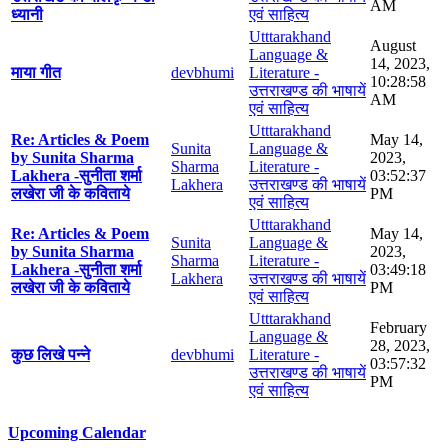
AM
ध्यानी
एवं साहित्य
Utttarakhand
August
Language &
14, 2023,
माया गीत
devbhumi
Literature -
10:28:58
उत्तराखण्ड की भाषायें
AM
एवं साहित्य
Utttarakhand
Re: Articles & Poem
May 14,
Sunita
Language &
by Sunita Sharma
2023,
Sharma
Literature -
Lakhera -सुनीता शर्मा
03:52:37
Lakhera
उत्तराखण्ड की भाषायें
लखेरा जी के कविताये
PM
एवं साहित्य
Utttarakhand
Re: Articles & Poem
May 14,
Sunita
Language &
by Sunita Sharma
2023,
Sharma
Literature -
Lakhera -सुनीता शर्मा
03:49:18
Lakhera
उत्तराखण्ड की भाषायें
लखेरा जी के कविताये
PM
एवं साहित्य
Utttarakhand
February
Language &
28, 2023,
कुछ लिखे पन्ने
devbhumi
Literature -
03:57:32
उत्तराखण्ड की भाषायें
PM
एवं साहित्य
Upcoming Calendar