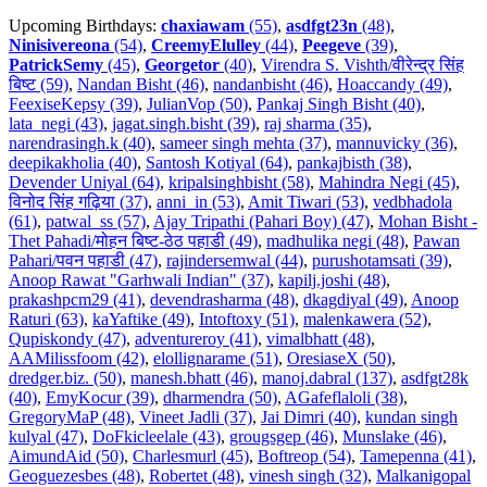
Upcoming Birthdays:
chaxiawam
(55)
,
asdfgt23n
(48)
,
Ninisivereona
(54)
,
CreemyElulley
(44)
,
Peegeve
(39)
,
PatrickSemy
(45)
,
Georgetor
(40)
,
Virendra S. Vishth/वीरेन्द्र सिंह
बिष्ट (59)
,
Nandan Bisht (46)
,
nandanbisht (46)
,
Hoaccandy (49)
,
FeexiseKepsy (39)
,
JulianVop (50)
,
Pankaj Singh Bisht (40)
,
lata_negi (43)
,
jagat.singh.bisht (39)
,
raj sharma (35)
,
narendrasingh.k (40)
,
sameer singh mehta (37)
,
mannuvicky (36)
,
deepikakholia (40)
,
Santosh Kotiyal (64)
,
pankajbisth (38)
,
Devender Uniyal (64)
,
kripalsinghbisht (58)
,
Mahindra Negi (45)
,
विनोद सिंह गढ़िया (37)
,
anni_in (53)
,
Amit Tiwari (53)
,
vedbhadola
(61)
,
patwal_ss (57)
,
Ajay Tripathi (Pahari Boy) (47)
,
Mohan Bisht -
Thet Pahadi/मोहन बिष्ट-ठेठ पहाडी (49)
,
madhulika negi (48)
,
Pawan
Pahari/पवन पहाडी (47)
,
rajindersemwal (44)
,
purushotamsati (39)
,
Anoop Rawat "Garhwali Indian" (37)
,
kapilj.joshi (48)
,
prakashpcm29 (41)
,
devendrasharma (48)
,
dkagdiyal (49)
,
Anoop
Raturi (63)
,
kaYaftike (49)
,
Intoftoxy (51)
,
malenkawera (52)
,
Qupiskondy (47)
,
adventureroy (41)
,
vimalbhatt (48)
,
AAMilissfoom (42)
,
elollignarame (51)
,
OresiaseX (50)
,
dredger.biz. (50)
,
manesh.bhatt (46)
,
manoj.dabral (137)
,
asdfgt28k
(40)
,
EmyKocur (39)
,
dharmendra (50)
,
AGafeflaloli (38)
,
GregoryMaP (48)
,
Vineet Jadli (37)
,
Jai Dimri (40)
,
kundan singh
kulyal (47)
,
DoFkicleelale (43)
,
grougsgep (46)
,
Munslake (46)
,
AimundAid (50)
,
Charlesmurl (45)
,
Boftreop (54)
,
Tamepenna (41)
,
Geoguezesbes (48)
,
Robertet (48)
,
vinesh singh (32)
,
Malkanigopal