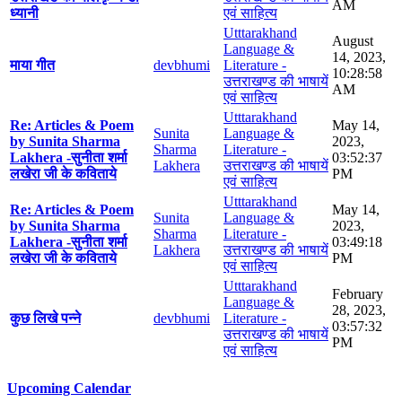
AM
ध्यानी
एवं साहित्य
Utttarakhand
August
Language &
14, 2023,
माया गीत
devbhumi
Literature -
10:28:58
उत्तराखण्ड की भाषायें
AM
एवं साहित्य
Utttarakhand
Re: Articles & Poem
May 14,
Sunita
Language &
by Sunita Sharma
2023,
Sharma
Literature -
Lakhera -सुनीता शर्मा
03:52:37
Lakhera
उत्तराखण्ड की भाषायें
लखेरा जी के कविताये
PM
एवं साहित्य
Utttarakhand
Re: Articles & Poem
May 14,
Sunita
Language &
by Sunita Sharma
2023,
Sharma
Literature -
Lakhera -सुनीता शर्मा
03:49:18
Lakhera
उत्तराखण्ड की भाषायें
लखेरा जी के कविताये
PM
एवं साहित्य
Utttarakhand
February
Language &
28, 2023,
कुछ लिखे पन्ने
devbhumi
Literature -
03:57:32
उत्तराखण्ड की भाषायें
PM
एवं साहित्य
Upcoming Calendar