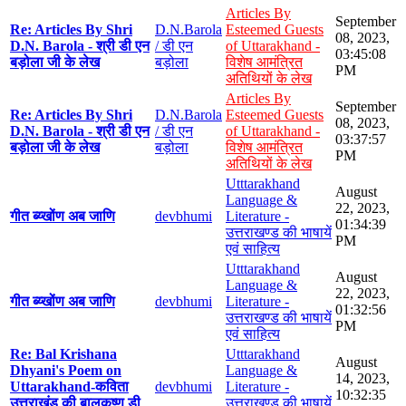
Articles By
September
Re: Articles By Shri
D.N.Barola
Esteemed Guests
08, 2023,
D.N. Barola - श्री डी एन
/ डी एन
of Uttarakhand -
03:45:08
बड़ोला जी के लेख
बड़ोला
विशेष आमंत्रित
PM
अतिथियों के लेख
Articles By
September
Re: Articles By Shri
D.N.Barola
Esteemed Guests
08, 2023,
D.N. Barola - श्री डी एन
/ डी एन
of Uttarakhand -
03:37:57
बड़ोला जी के लेख
बड़ोला
विशेष आमंत्रित
PM
अतिथियों के लेख
Utttarakhand
August
Language &
22, 2023,
गीत ब्य्खोंण अब जाणि
devbhumi
Literature -
01:34:39
उत्तराखण्ड की भाषायें
PM
एवं साहित्य
Utttarakhand
August
Language &
22, 2023,
गीत ब्य्खोंण अब जाणि
devbhumi
Literature -
01:32:56
उत्तराखण्ड की भाषायें
PM
एवं साहित्य
Re: Bal Krishana
Utttarakhand
August
Dhyani's Poem on
Language &
14, 2023,
Uttarakhand-कविता
devbhumi
Literature -
10:32:35
उत्तराखंड की बालकृष्ण डी
उत्तराखण्ड की भाषायें