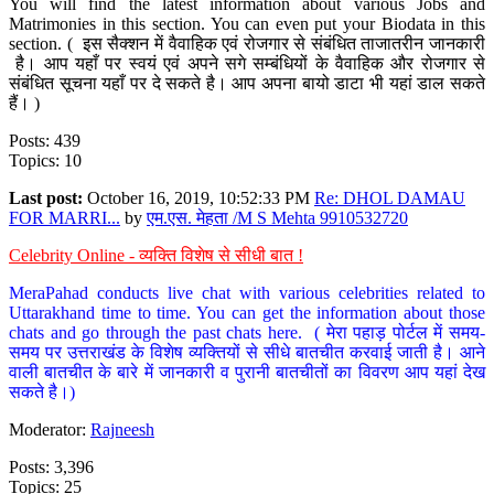
You will find the latest information about various Jobs and
Matrimonies in this section. You can even put your Biodata in this
section. ( इस सैक्शन में वैवाहिक एवं रोजगार से संबंधित ताजातरीन जानकारी
है। आप यहाँ पर स्वयं एवं अपने सगे सम्बंधियों के वैवाहिक और रोजगार से
संबंधित सूचना यहाँ पर दे सकते है। आप अपना बायो डाटा भी यहां डाल सकते
हैं। )
Posts: 439
Topics: 10
Last post:
October 16, 2019, 10:52:33 PM
Re: DHOL DAMAU
FOR MARRI...
by
एम.एस. मेहता /M S Mehta 9910532720
Celebrity Online - व्यक्ति विशेष से सीधी बात !
MeraPahad conducts live chat with various celebrities related to
Uttarakhand time to time. You can get the information about those
chats and go through the past chats here. ( मेरा पहाड़ पोर्टल में समय-
समय पर उत्तराखंड के विशेष व्यक्तियों से सीधे बातचीत करवाई जाती है। आने
वाली बातचीत के बारे में जानकारी व पुरानी बातचीतों का विवरण आप यहां देख
सकते है।)
Moderator:
Rajneesh
Posts: 3,396
Topics: 25