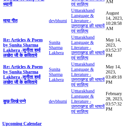
AM
ध्यानी
एवं साहित्य
Utttarakhand
August
Language &
14, 2023,
माया गीत
devbhumi
Literature -
10:28:58
उत्तराखण्ड की भाषायें
AM
एवं साहित्य
Utttarakhand
Re: Articles & Poem
May 14,
Sunita
Language &
by Sunita Sharma
2023,
Sharma
Literature -
Lakhera -सुनीता शर्मा
03:52:37
Lakhera
उत्तराखण्ड की भाषायें
लखेरा जी के कविताये
PM
एवं साहित्य
Utttarakhand
Re: Articles & Poem
May 14,
Sunita
Language &
by Sunita Sharma
2023,
Sharma
Literature -
Lakhera -सुनीता शर्मा
03:49:18
Lakhera
उत्तराखण्ड की भाषायें
लखेरा जी के कविताये
PM
एवं साहित्य
Utttarakhand
February
Language &
28, 2023,
कुछ लिखे पन्ने
devbhumi
Literature -
03:57:32
उत्तराखण्ड की भाषायें
PM
एवं साहित्य
Upcoming Calendar