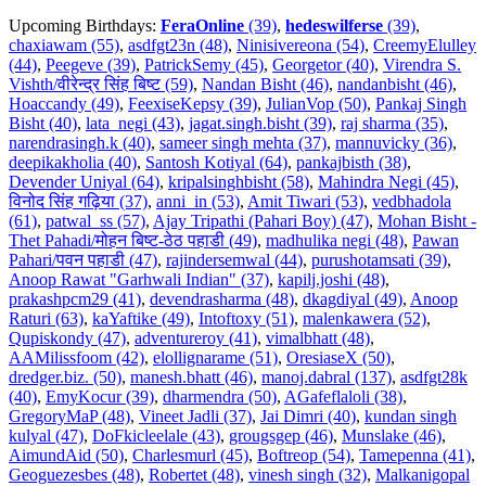
Upcoming Birthdays:
FeraOnline
(39)
,
hedeswilferse
(39)
,
chaxiawam (55)
,
asdfgt23n (48)
,
Ninisivereona (54)
,
CreemyElulley
(44)
,
Peegeve (39)
,
PatrickSemy (45)
,
Georgetor (40)
,
Virendra S.
Vishth/वीरेन्द्र सिंह बिष्ट (59)
,
Nandan Bisht (46)
,
nandanbisht (46)
,
Hoaccandy (49)
,
FeexiseKepsy (39)
,
JulianVop (50)
,
Pankaj Singh
Bisht (40)
,
lata_negi (43)
,
jagat.singh.bisht (39)
,
raj sharma (35)
,
narendrasingh.k (40)
,
sameer singh mehta (37)
,
mannuvicky (36)
,
deepikakholia (40)
,
Santosh Kotiyal (64)
,
pankajbisth (38)
,
Devender Uniyal (64)
,
kripalsinghbisht (58)
,
Mahindra Negi (45)
,
विनोद सिंह गढ़िया (37)
,
anni_in (53)
,
Amit Tiwari (53)
,
vedbhadola
(61)
,
patwal_ss (57)
,
Ajay Tripathi (Pahari Boy) (47)
,
Mohan Bisht -
Thet Pahadi/मोहन बिष्ट-ठेठ पहाडी (49)
,
madhulika negi (48)
,
Pawan
Pahari/पवन पहाडी (47)
,
rajindersemwal (44)
,
purushotamsati (39)
,
Anoop Rawat "Garhwali Indian" (37)
,
kapilj.joshi (48)
,
prakashpcm29 (41)
,
devendrasharma (48)
,
dkagdiyal (49)
,
Anoop
Raturi (63)
,
kaYaftike (49)
,
Intoftoxy (51)
,
malenkawera (52)
,
Qupiskondy (47)
,
adventureroy (41)
,
vimalbhatt (48)
,
AAMilissfoom (42)
,
elollignarame (51)
,
OresiaseX (50)
,
dredger.biz. (50)
,
manesh.bhatt (46)
,
manoj.dabral (137)
,
asdfgt28k
(40)
,
EmyKocur (39)
,
dharmendra (50)
,
AGafeflaloli (38)
,
GregoryMaP (48)
,
Vineet Jadli (37)
,
Jai Dimri (40)
,
kundan singh
kulyal (47)
,
DoFkicleelale (43)
,
grougsgep (46)
,
Munslake (46)
,
AimundAid (50)
,
Charlesmurl (45)
,
Boftreop (54)
,
Tamepenna (41)
,
Geoguezesbes (48)
,
Robertet (48)
,
vinesh singh (32)
,
Malkanigopal