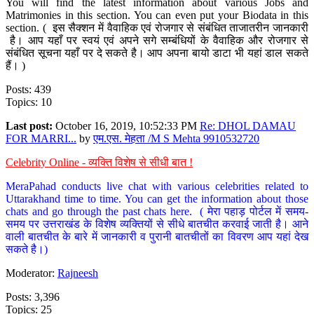
You will find the latest information about various Jobs and
Matrimonies in this section. You can even put your Biodata in this
section. ( इस सैक्शन में वैवाहिक एवं रोजगार से संबंधित ताजातरीन जानकारी
है। आप यहाँ पर स्वयं एवं अपने सगे सम्बंधियों के वैवाहिक और रोजगार से
संबंधित सूचना यहाँ पर दे सकते है। आप अपना बायो डाटा भी यहां डाल सकते
हैं। )
Posts: 439
Topics: 10
Last post:
October 16, 2019, 10:52:33 PM
Re: DHOL DAMAU
FOR MARRI...
by
एम.एस. मेहता /M S Mehta 9910532720
Celebrity Online - व्यक्ति विशेष से सीधी बात !
MeraPahad conducts live chat with various celebrities related to
Uttarakhand time to time. You can get the information about those
chats and go through the past chats here. ( मेरा पहाड़ पोर्टल में समय-
समय पर उत्तराखंड के विशेष व्यक्तियों से सीधे बातचीत करवाई जाती है। आने
वाली बातचीत के बारे में जानकारी व पुरानी बातचीतों का विवरण आप यहां देख
सकते है।)
Moderator:
Rajneesh
Posts: 3,396
Topics: 25