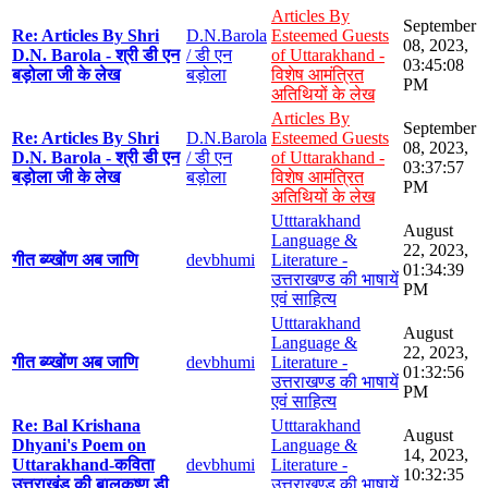
Articles By
September
Re: Articles By Shri
D.N.Barola
Esteemed Guests
08, 2023,
D.N. Barola - श्री डी एन
/ डी एन
of Uttarakhand -
03:45:08
बड़ोला जी के लेख
बड़ोला
विशेष आमंत्रित
PM
अतिथियों के लेख
Articles By
September
Re: Articles By Shri
D.N.Barola
Esteemed Guests
08, 2023,
D.N. Barola - श्री डी एन
/ डी एन
of Uttarakhand -
03:37:57
बड़ोला जी के लेख
बड़ोला
विशेष आमंत्रित
PM
अतिथियों के लेख
Utttarakhand
August
Language &
22, 2023,
गीत ब्य्खोंण अब जाणि
devbhumi
Literature -
01:34:39
उत्तराखण्ड की भाषायें
PM
एवं साहित्य
Utttarakhand
August
Language &
22, 2023,
गीत ब्य्खोंण अब जाणि
devbhumi
Literature -
01:32:56
उत्तराखण्ड की भाषायें
PM
एवं साहित्य
Re: Bal Krishana
Utttarakhand
August
Dhyani's Poem on
Language &
14, 2023,
Uttarakhand-कविता
devbhumi
Literature -
10:32:35
उत्तराखंड की बालकृष्ण डी
उत्तराखण्ड की भाषायें