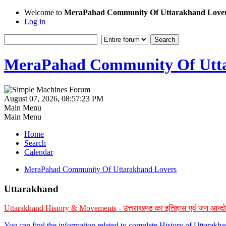
Welcome to
MeraPahad Community Of Uttarakhand Love
Log in
MeraPahad Community Of Utta
August 07, 2026, 08:57:23 PM
Main Menu
Main Menu
Home
Search
Calendar
MeraPahad Community Of Uttarakhand Lovers
Uttarakhand
Uttarakhand History & Movements - उत्तराखण्ड का इतिहास एवं जन आन्द
You can find the information related to complete History of Uttarak