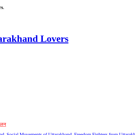
rs
.
rakhand Lovers
ोलन
hand, Social Movements of Uttarakhand, Freedom Fighters from Uttarakh