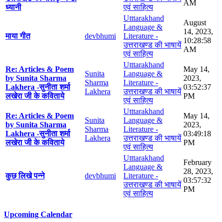
AM
ध्यानी
एवं साहित्य
Utttarakhand
August
Language &
14, 2023,
माया गीत
devbhumi
Literature -
10:28:58
उत्तराखण्ड की भाषायें
AM
एवं साहित्य
Utttarakhand
Re: Articles & Poem
May 14,
Sunita
Language &
by Sunita Sharma
2023,
Sharma
Literature -
Lakhera -सुनीता शर्मा
03:52:37
Lakhera
उत्तराखण्ड की भाषायें
लखेरा जी के कविताये
PM
एवं साहित्य
Utttarakhand
Re: Articles & Poem
May 14,
Sunita
Language &
by Sunita Sharma
2023,
Sharma
Literature -
Lakhera -सुनीता शर्मा
03:49:18
Lakhera
उत्तराखण्ड की भाषायें
लखेरा जी के कविताये
PM
एवं साहित्य
Utttarakhand
February
Language &
28, 2023,
कुछ लिखे पन्ने
devbhumi
Literature -
03:57:32
उत्तराखण्ड की भाषायें
PM
एवं साहित्य
Upcoming Calendar