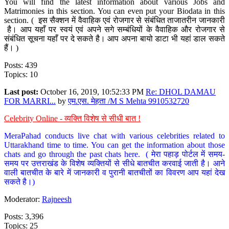
You will find the latest information about various Jobs and
Matrimonies in this section. You can even put your Biodata in this
section. ( इस सैक्शन में वैवाहिक एवं रोजगार से संबंधित ताजातरीन जानकारी
है। आप यहाँ पर स्वयं एवं अपने सगे सम्बंधियों के वैवाहिक और रोजगार से
संबंधित सूचना यहाँ पर दे सकते है। आप अपना बायो डाटा भी यहां डाल सकते
हैं। )
Posts: 439
Topics: 10
Last post:
October 16, 2019, 10:52:33 PM
Re: DHOL DAMAU
FOR MARRI...
by
एम.एस. मेहता /M S Mehta 9910532720
Celebrity Online - व्यक्ति विशेष से सीधी बात !
MeraPahad conducts live chat with various celebrities related to
Uttarakhand time to time. You can get the information about those
chats and go through the past chats here. ( मेरा पहाड़ पोर्टल में समय-
समय पर उत्तराखंड के विशेष व्यक्तियों से सीधे बातचीत करवाई जाती है। आने
वाली बातचीत के बारे में जानकारी व पुरानी बातचीतों का विवरण आप यहां देख
सकते है।)
Moderator:
Rajneesh
Posts: 3,396
Topics: 25