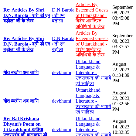
Articles By
September
Re: Articles By Shri
D.N.Barola
Esteemed Guests
08, 2023,
D.N. Barola - श्री डी एन
/ डी एन
of Uttarakhand -
03:45:08
बड़ोला जी के लेख
बड़ोला
विशेष आमंत्रित
PM
अतिथियों के लेख
Articles By
September
Re: Articles By Shri
D.N.Barola
Esteemed Guests
08, 2023,
D.N. Barola - श्री डी एन
/ डी एन
of Uttarakhand -
03:37:57
बड़ोला जी के लेख
बड़ोला
विशेष आमंत्रित
PM
अतिथियों के लेख
Utttarakhand
August
Language &
22, 2023,
गीत ब्य्खोंण अब जाणि
devbhumi
Literature -
01:34:39
उत्तराखण्ड की भाषायें
PM
एवं साहित्य
Utttarakhand
August
Language &
22, 2023,
गीत ब्य्खोंण अब जाणि
devbhumi
Literature -
01:32:56
उत्तराखण्ड की भाषायें
PM
एवं साहित्य
Re: Bal Krishana
Utttarakhand
August
Dhyani's Poem on
Language &
14, 2023,
Uttarakhand-कविता
devbhumi
Literature -
10:32:35
उत्तराखंड की बालकृष्ण डी
उत्तराखण्ड की भाषायें