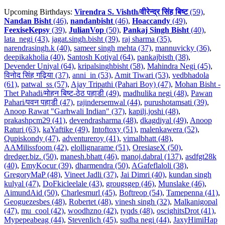
Upcoming Birthdays:
Virendra S. Vishth/वीरेन्द्र सिंह बिष्ट
(59)
,
Nandan Bisht
(46)
,
nandanbisht
(46)
,
Hoaccandy
(49)
,
FeexiseKepsy
(39)
,
JulianVop
(50)
,
Pankaj Singh Bisht
(40)
,
lata_negi (43)
,
jagat.singh.bisht (39)
,
raj sharma (35)
,
narendrasingh.k (40)
,
sameer singh mehta (37)
,
mannuvicky (36)
,
deepikakholia (40)
,
Santosh Kotiyal (64)
,
pankajbisth (38)
,
Devender Uniyal (64)
,
kripalsinghbisht (58)
,
Mahindra Negi (45)
,
विनोद सिंह गढ़िया (37)
,
anni_in (53)
,
Amit Tiwari (53)
,
vedbhadola
(61)
,
patwal_ss (57)
,
Ajay Tripathi (Pahari Boy) (47)
,
Mohan Bisht -
Thet Pahadi/मोहन बिष्ट-ठेठ पहाडी (49)
,
madhulika negi (48)
,
Pawan
Pahari/पवन पहाडी (47)
,
rajindersemwal (44)
,
purushotamsati (39)
,
Anoop Rawat "Garhwali Indian" (37)
,
kapilj.joshi (48)
,
prakashpcm29 (41)
,
devendrasharma (48)
,
dkagdiyal (49)
,
Anoop
Raturi (63)
,
kaYaftike (49)
,
Intoftoxy (51)
,
malenkawera (52)
,
Qupiskondy (47)
,
adventureroy (41)
,
vimalbhatt (48)
,
AAMilissfoom (42)
,
elollignarame (51)
,
OresiaseX (50)
,
dredger.biz. (50)
,
manesh.bhatt (46)
,
manoj.dabral (137)
,
asdfgt28k
(40)
,
EmyKocur (39)
,
dharmendra (50)
,
AGafeflaloli (38)
,
GregoryMaP (48)
,
Vineet Jadli (37)
,
Jai Dimri (40)
,
kundan singh
kulyal (47)
,
DoFkicleelale (43)
,
grougsgep (46)
,
Munslake (46)
,
AimundAid (50)
,
Charlesmurl (45)
,
Boftreop (54)
,
Tamepenna (41)
,
Geoguezesbes (48)
,
Robertet (48)
,
vinesh singh (32)
,
Malkanigopal
(47)
,
mu_cool (42)
,
woodhzno (42)
,
tyqds (48)
,
oscighitsDrot (41)
,
Mypepeabeag (44)
,
Stevenlich (45)
,
sudha negi (44)
,
JaxyHimiHap