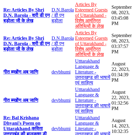
Articles By
September
Re: Articles By Shri
D.N.Barola
Esteemed Guests
08, 2023,
D.N. Barola - श्री डी एन
/ डी एन
of Uttarakhand -
03:45:08
बड़ोला जी के लेख
बड़ोला
विशेष आमंत्रित
PM
अतिथियों के लेख
Articles By
September
Re: Articles By Shri
D.N.Barola
Esteemed Guests
08, 2023,
D.N. Barola - श्री डी एन
/ डी एन
of Uttarakhand -
03:37:57
बड़ोला जी के लेख
बड़ोला
विशेष आमंत्रित
PM
अतिथियों के लेख
Utttarakhand
August
Language &
22, 2023,
गीत ब्य्खोंण अब जाणि
devbhumi
Literature -
01:34:39
उत्तराखण्ड की भाषायें
PM
एवं साहित्य
Utttarakhand
August
Language &
22, 2023,
गीत ब्य्खोंण अब जाणि
devbhumi
Literature -
01:32:56
उत्तराखण्ड की भाषायें
PM
एवं साहित्य
Re: Bal Krishana
Utttarakhand
August
Dhyani's Poem on
Language &
14, 2023,
Uttarakhand-कविता
devbhumi
Literature -
10:32:35
उत्तराखंड की बालकृष्ण डी
उत्तराखण्ड की भाषायें