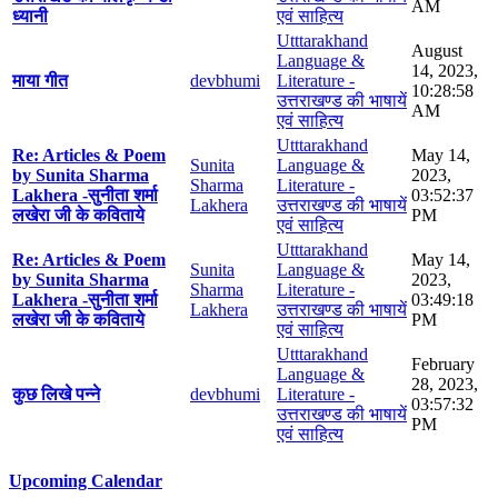
AM
ध्यानी
एवं साहित्य
Utttarakhand
August
Language &
14, 2023,
माया गीत
devbhumi
Literature -
10:28:58
उत्तराखण्ड की भाषायें
AM
एवं साहित्य
Utttarakhand
Re: Articles & Poem
May 14,
Sunita
Language &
by Sunita Sharma
2023,
Sharma
Literature -
Lakhera -सुनीता शर्मा
03:52:37
Lakhera
उत्तराखण्ड की भाषायें
लखेरा जी के कविताये
PM
एवं साहित्य
Utttarakhand
Re: Articles & Poem
May 14,
Sunita
Language &
by Sunita Sharma
2023,
Sharma
Literature -
Lakhera -सुनीता शर्मा
03:49:18
Lakhera
उत्तराखण्ड की भाषायें
लखेरा जी के कविताये
PM
एवं साहित्य
Utttarakhand
February
Language &
28, 2023,
कुछ लिखे पन्ने
devbhumi
Literature -
03:57:32
उत्तराखण्ड की भाषायें
PM
एवं साहित्य
Upcoming Calendar