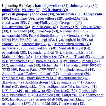
Upcoming Birthdays:
battulaljewellers
(34)
,
Johnnynady
(39)
,
mku67
(59)
,
Neilere
(39)
,
PNRichard
(39)
,
prakash.guapo@yahoo.com
(38)
,
Swistidowk
(52)
,
TaniyaValu
(40)
,
FeraOnline (39)
,
hedeswilferse (39)
,
asdfgt23n (48)
,
chaxiawam (55)
,
CreemyElulley (44)
,
Georgetor (40)
,
Ninisivereona (54)
,
PatrickSemy (45)
,
Peegeve (39)
,
FeexiseKepsy
(39)
,
Hoaccandy (49)
,
JulianVop (50)
,
Nandan Bisht (46)
,
nandanbisht (46)
,
Pankaj Singh Bisht (40)
,
Virendra S. Vishth/
वीरेन्द्र सिंह बिष्ट (59)
,
lata_negi (43)
,
jagat.singh.bisht (39)
,
raj
sharma (35)
,
narendrasingh.k (40)
,
sameer singh mehta (37)
,
mannuvicky (36)
,
deepikakholia (40)
,
Santosh Kotiyal (64)
,
pankajbisth (38)
,
Devender Uniyal (64)
,
kripalsinghbisht (58)
,
Mahindra Negi (45)
,
विनोद सिंह गढ़िया (37)
,
Amit Tiwari (53)
,
anni_in
(53)
,
vedbhadola (61)
,
patwal_ss (57)
,
Ajay Tripathi (Pahari Boy)
(47)
,
madhulika negi (48)
,
Mohan Bisht -Thet Pahadi/मोहन बिष्ट-ठेठ
पहाडी (49)
,
Pawan Pahari/पवन पहाडी (47)
,
rajindersemwal (44)
,
Anoop Rawat "Garhwali Indian" (37)
,
purushotamsati (39)
,
kapilj.joshi (48)
,
prakashpcm29 (41)
,
devendrasharma (48)
,
dkagdiyal (49)
,
AAMilissfoom (42)
,
adventureroy (41)
,
Anoop
Raturi (63)
,
dredger.biz. (50)
,
elollignarame (51)
,
Intoftoxy (51)
,
kaYaftike (49)
,
malenkawera (52)
,
OresiaseX (50)
,
Qupiskondy
(47)
,
vimalbhatt (48)
,
AGafeflaloli (38)
,
asdfgt28k (40)
,
dharmendra
(50)
,
EmyKocur (39)
,
GregoryMaP (48)
,
manesh.bhatt (46)
,
manoj.dabral (137)
,
AimundAid (50)
,
Charlesmurl (45)
,