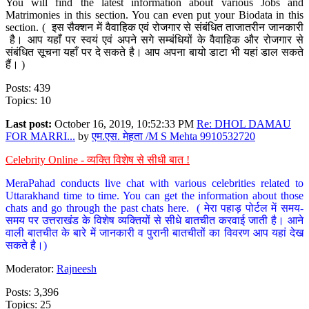
You will find the latest information about various Jobs and
Matrimonies in this section. You can even put your Biodata in this
section. ( इस सैक्शन में वैवाहिक एवं रोजगार से संबंधित ताजातरीन जानकारी
है। आप यहाँ पर स्वयं एवं अपने सगे सम्बंधियों के वैवाहिक और रोजगार से
संबंधित सूचना यहाँ पर दे सकते है। आप अपना बायो डाटा भी यहां डाल सकते
हैं। )
Posts: 439
Topics: 10
Last post:
October 16, 2019, 10:52:33 PM
Re: DHOL DAMAU
FOR MARRI...
by
एम.एस. मेहता /M S Mehta 9910532720
Celebrity Online - व्यक्ति विशेष से सीधी बात !
MeraPahad conducts live chat with various celebrities related to
Uttarakhand time to time. You can get the information about those
chats and go through the past chats here. ( मेरा पहाड़ पोर्टल में समय-
समय पर उत्तराखंड के विशेष व्यक्तियों से सीधे बातचीत करवाई जाती है। आने
वाली बातचीत के बारे में जानकारी व पुरानी बातचीतों का विवरण आप यहां देख
सकते है।)
Moderator:
Rajneesh
Posts: 3,396
Topics: 25