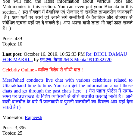
You will find the latest information about various Jobs and
Matrimonies in this section. You can even put your Biodata in this
section. ( इस सैक्शन में वैवाहिक एवं रोजगार से संबंधित ताजातरीन जानकारी
है। आप यहाँ पर स्वयं एवं अपने सगे सम्बंधियों के वैवाहिक और रोजगार से
संबंधित सूचना यहाँ पर दे सकते है। आप अपना बायो डाटा भी यहां डाल सकते
हैं। )
Posts: 439
Topics: 10
Last post:
October 16, 2019, 10:52:33 PM
Re: DHOL DAMAU
FOR MARRI...
by
एम.एस. मेहता /M S Mehta 9910532720
Celebrity Online - व्यक्ति विशेष से सीधी बात !
MeraPahad conducts live chat with various celebrities related to
Uttarakhand time to time. You can get the information about those
chats and go through the past chats here. ( मेरा पहाड़ पोर्टल में समय-
समय पर उत्तराखंड के विशेष व्यक्तियों से सीधे बातचीत करवाई जाती है। आने
वाली बातचीत के बारे में जानकारी व पुरानी बातचीतों का विवरण आप यहां देख
सकते है।)
Moderator:
Rajneesh
Posts: 3,396
Topics: 25