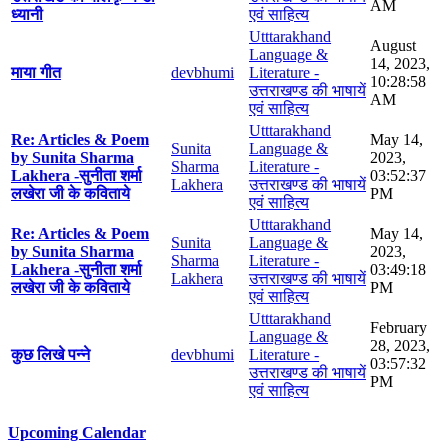
AM
ध्यानी
एवं साहित्य
Utttarakhand
August
Language &
14, 2023,
माया गीत
devbhumi
Literature -
10:28:58
उत्तराखण्ड की भाषायें
AM
एवं साहित्य
Utttarakhand
Re: Articles & Poem
May 14,
Sunita
Language &
by Sunita Sharma
2023,
Sharma
Literature -
Lakhera -सुनीता शर्मा
03:52:37
Lakhera
उत्तराखण्ड की भाषायें
लखेरा जी के कविताये
PM
एवं साहित्य
Utttarakhand
Re: Articles & Poem
May 14,
Sunita
Language &
by Sunita Sharma
2023,
Sharma
Literature -
Lakhera -सुनीता शर्मा
03:49:18
Lakhera
उत्तराखण्ड की भाषायें
लखेरा जी के कविताये
PM
एवं साहित्य
Utttarakhand
February
Language &
28, 2023,
कुछ लिखे पन्ने
devbhumi
Literature -
03:57:32
उत्तराखण्ड की भाषायें
PM
एवं साहित्य
Upcoming Calendar