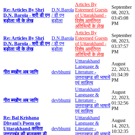
Articles By
September
Re: Articles By Shri
D.N.Barola
Esteemed Guests
08, 2023,
D.N. Barola - श्री डी एन
/ डी एन
of Uttarakhand -
03:45:08
बड़ोला जी के लेख
बड़ोला
विशेष आमंत्रित
PM
अतिथियों के लेख
Articles By
September
Re: Articles By Shri
D.N.Barola
Esteemed Guests
08, 2023,
D.N. Barola - श्री डी एन
/ डी एन
of Uttarakhand -
03:37:57
बड़ोला जी के लेख
बड़ोला
विशेष आमंत्रित
PM
अतिथियों के लेख
Utttarakhand
August
Language &
22, 2023,
गीत ब्य्खोंण अब जाणि
devbhumi
Literature -
01:34:39
उत्तराखण्ड की भाषायें
PM
एवं साहित्य
Utttarakhand
August
Language &
22, 2023,
गीत ब्य्खोंण अब जाणि
devbhumi
Literature -
01:32:56
उत्तराखण्ड की भाषायें
PM
एवं साहित्य
Re: Bal Krishana
Utttarakhand
August
Dhyani's Poem on
Language &
14, 2023,
Uttarakhand-कविता
devbhumi
Literature -
10:32:35
उत्तराखंड की बालकृष्ण डी
उत्तराखण्ड की भाषायें