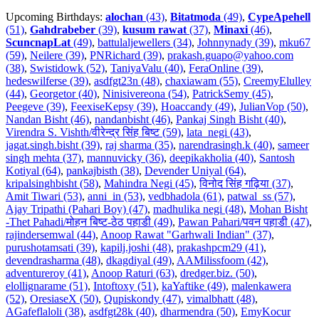
Upcoming Birthdays:
alochan
(43)
,
Bitatmoda
(49)
,
CypeApehell
(51)
,
Gahdrabeber
(39)
,
kusum rawat
(37)
,
Minaxi
(46)
,
ScuncnapLat
(49)
,
battulaljewellers (34)
,
Johnnynady (39)
,
mku67
(59)
,
Neilere (39)
,
PNRichard (39)
,
prakash.guapo@yahoo.com
(38)
,
Swistidowk (52)
,
TaniyaValu (40)
,
FeraOnline (39)
,
hedeswilferse (39)
,
asdfgt23n (48)
,
chaxiawam (55)
,
CreemyElulley
(44)
,
Georgetor (40)
,
Ninisivereona (54)
,
PatrickSemy (45)
,
Peegeve (39)
,
FeexiseKepsy (39)
,
Hoaccandy (49)
,
JulianVop (50)
,
Nandan Bisht (46)
,
nandanbisht (46)
,
Pankaj Singh Bisht (40)
,
Virendra S. Vishth/वीरेन्द्र सिंह बिष्ट (59)
,
lata_negi (43)
,
jagat.singh.bisht (39)
,
raj sharma (35)
,
narendrasingh.k (40)
,
sameer
singh mehta (37)
,
mannuvicky (36)
,
deepikakholia (40)
,
Santosh
Kotiyal (64)
,
pankajbisth (38)
,
Devender Uniyal (64)
,
kripalsinghbisht (58)
,
Mahindra Negi (45)
,
विनोद सिंह गढ़िया (37)
,
Amit Tiwari (53)
,
anni_in (53)
,
vedbhadola (61)
,
patwal_ss (57)
,
Ajay Tripathi (Pahari Boy) (47)
,
madhulika negi (48)
,
Mohan Bisht
-Thet Pahadi/मोहन बिष्ट-ठेठ पहाडी (49)
,
Pawan Pahari/पवन पहाडी (47)
,
rajindersemwal (44)
,
Anoop Rawat "Garhwali Indian" (37)
,
purushotamsati (39)
,
kapilj.joshi (48)
,
prakashpcm29 (41)
,
devendrasharma (48)
,
dkagdiyal (49)
,
AAMilissfoom (42)
,
adventureroy (41)
,
Anoop Raturi (63)
,
dredger.biz. (50)
,
elollignarame (51)
,
Intoftoxy (51)
,
kaYaftike (49)
,
malenkawera
(52)
,
OresiaseX (50)
,
Qupiskondy (47)
,
vimalbhatt (48)
,
AGafeflaloli (38)
,
asdfgt28k (40)
,
dharmendra (50)
,
EmyKocur