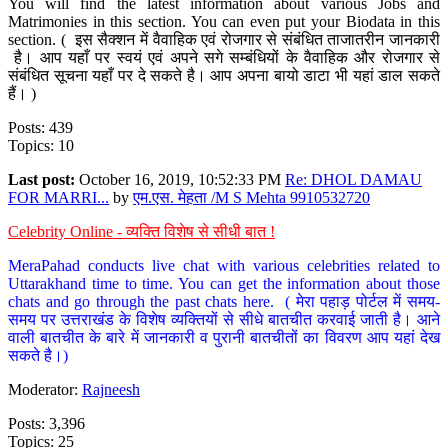
You will find the latest information about various Jobs and
Matrimonies in this section. You can even put your Biodata in this
section. ( इस सैक्शन में वैवाहिक एवं रोजगार से संबंधित ताजातरीन जानकारी
है। आप यहाँ पर स्वयं एवं अपने सगे सम्बंधियों के वैवाहिक और रोजगार से
संबंधित सूचना यहाँ पर दे सकते है। आप अपना बायो डाटा भी यहां डाल सकते
हैं। )
Posts: 439
Topics: 10
Last post:
October 16, 2019, 10:52:33 PM
Re: DHOL DAMAU
FOR MARRI...
by
एम.एस. मेहता /M S Mehta 9910532720
Celebrity Online - व्यक्ति विशेष से सीधी बात !
MeraPahad conducts live chat with various celebrities related to
Uttarakhand time to time. You can get the information about those
chats and go through the past chats here. ( मेरा पहाड़ पोर्टल में समय-
समय पर उत्तराखंड के विशेष व्यक्तियों से सीधे बातचीत करवाई जाती है। आने
वाली बातचीत के बारे में जानकारी व पुरानी बातचीतों का विवरण आप यहां देख
सकते है।)
Moderator:
Rajneesh
Posts: 3,396
Topics: 25