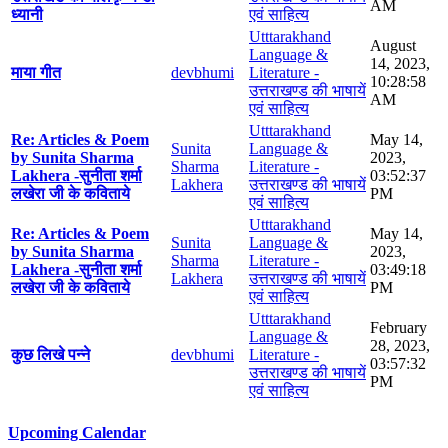
AM
ध्यानी
एवं साहित्य
Utttarakhand
August
Language &
14, 2023,
माया गीत
devbhumi
Literature -
10:28:58
उत्तराखण्ड की भाषायें
AM
एवं साहित्य
Utttarakhand
Re: Articles & Poem
May 14,
Sunita
Language &
by Sunita Sharma
2023,
Sharma
Literature -
Lakhera -सुनीता शर्मा
03:52:37
Lakhera
उत्तराखण्ड की भाषायें
लखेरा जी के कविताये
PM
एवं साहित्य
Utttarakhand
Re: Articles & Poem
May 14,
Sunita
Language &
by Sunita Sharma
2023,
Sharma
Literature -
Lakhera -सुनीता शर्मा
03:49:18
Lakhera
उत्तराखण्ड की भाषायें
लखेरा जी के कविताये
PM
एवं साहित्य
Utttarakhand
February
Language &
28, 2023,
कुछ लिखे पन्ने
devbhumi
Literature -
03:57:32
उत्तराखण्ड की भाषायें
PM
एवं साहित्य
Upcoming Calendar