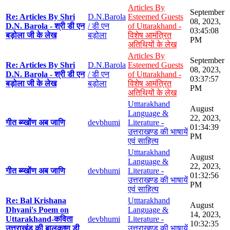
Articles By
September
Re: Articles By Shri
D.N.Barola
Esteemed Guests
08, 2023,
D.N. Barola - श्री डी एन
/ डी एन
of Uttarakhand -
03:45:08
बड़ोला जी के लेख
बड़ोला
विशेष आमंत्रित
PM
अतिथियों के लेख
Articles By
September
Re: Articles By Shri
D.N.Barola
Esteemed Guests
08, 2023,
D.N. Barola - श्री डी एन
/ डी एन
of Uttarakhand -
03:37:57
बड़ोला जी के लेख
बड़ोला
विशेष आमंत्रित
PM
अतिथियों के लेख
Utttarakhand
August
Language &
22, 2023,
गीत ब्य्खोंण अब जाणि
devbhumi
Literature -
01:34:39
उत्तराखण्ड की भाषायें
PM
एवं साहित्य
Utttarakhand
August
Language &
22, 2023,
गीत ब्य्खोंण अब जाणि
devbhumi
Literature -
01:32:56
उत्तराखण्ड की भाषायें
PM
एवं साहित्य
Re: Bal Krishana
Utttarakhand
August
Dhyani's Poem on
Language &
14, 2023,
Uttarakhand-कविता
devbhumi
Literature -
10:32:35
उत्तराखंड की बालकृष्ण डी
उत्तराखण्ड की भाषायें