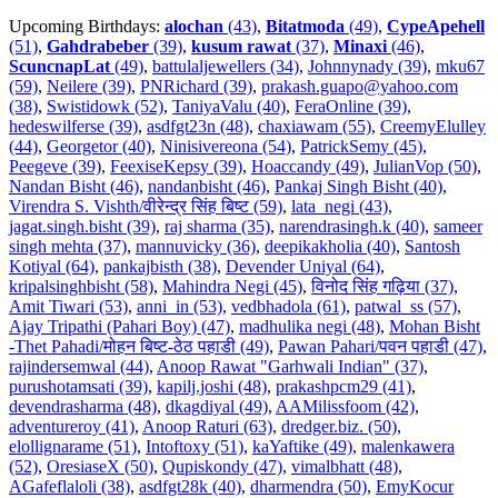
Upcoming Birthdays:
alochan
(43)
,
Bitatmoda
(49)
,
CypeApehell
(51)
,
Gahdrabeber
(39)
,
kusum rawat
(37)
,
Minaxi
(46)
,
ScuncnapLat
(49)
,
battulaljewellers (34)
,
Johnnynady (39)
,
mku67
(59)
,
Neilere (39)
,
PNRichard (39)
,
prakash.guapo@yahoo.com
(38)
,
Swistidowk (52)
,
TaniyaValu (40)
,
FeraOnline (39)
,
hedeswilferse (39)
,
asdfgt23n (48)
,
chaxiawam (55)
,
CreemyElulley
(44)
,
Georgetor (40)
,
Ninisivereona (54)
,
PatrickSemy (45)
,
Peegeve (39)
,
FeexiseKepsy (39)
,
Hoaccandy (49)
,
JulianVop (50)
,
Nandan Bisht (46)
,
nandanbisht (46)
,
Pankaj Singh Bisht (40)
,
Virendra S. Vishth/वीरेन्द्र सिंह बिष्ट (59)
,
lata_negi (43)
,
jagat.singh.bisht (39)
,
raj sharma (35)
,
narendrasingh.k (40)
,
sameer
singh mehta (37)
,
mannuvicky (36)
,
deepikakholia (40)
,
Santosh
Kotiyal (64)
,
pankajbisth (38)
,
Devender Uniyal (64)
,
kripalsinghbisht (58)
,
Mahindra Negi (45)
,
विनोद सिंह गढ़िया (37)
,
Amit Tiwari (53)
,
anni_in (53)
,
vedbhadola (61)
,
patwal_ss (57)
,
Ajay Tripathi (Pahari Boy) (47)
,
madhulika negi (48)
,
Mohan Bisht
-Thet Pahadi/मोहन बिष्ट-ठेठ पहाडी (49)
,
Pawan Pahari/पवन पहाडी (47)
,
rajindersemwal (44)
,
Anoop Rawat "Garhwali Indian" (37)
,
purushotamsati (39)
,
kapilj.joshi (48)
,
prakashpcm29 (41)
,
devendrasharma (48)
,
dkagdiyal (49)
,
AAMilissfoom (42)
,
adventureroy (41)
,
Anoop Raturi (63)
,
dredger.biz. (50)
,
elollignarame (51)
,
Intoftoxy (51)
,
kaYaftike (49)
,
malenkawera
(52)
,
OresiaseX (50)
,
Qupiskondy (47)
,
vimalbhatt (48)
,
AGafeflaloli (38)
,
asdfgt28k (40)
,
dharmendra (50)
,
EmyKocur