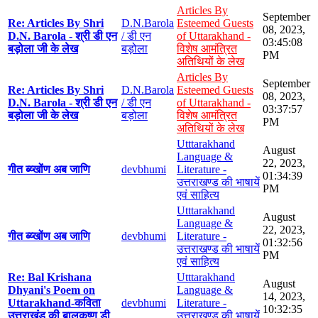
Articles By
September
Re: Articles By Shri
D.N.Barola
Esteemed Guests
08, 2023,
D.N. Barola - श्री डी एन
/ डी एन
of Uttarakhand -
03:45:08
बड़ोला जी के लेख
बड़ोला
विशेष आमंत्रित
PM
अतिथियों के लेख
Articles By
September
Re: Articles By Shri
D.N.Barola
Esteemed Guests
08, 2023,
D.N. Barola - श्री डी एन
/ डी एन
of Uttarakhand -
03:37:57
बड़ोला जी के लेख
बड़ोला
विशेष आमंत्रित
PM
अतिथियों के लेख
Utttarakhand
August
Language &
22, 2023,
गीत ब्य्खोंण अब जाणि
devbhumi
Literature -
01:34:39
उत्तराखण्ड की भाषायें
PM
एवं साहित्य
Utttarakhand
August
Language &
22, 2023,
गीत ब्य्खोंण अब जाणि
devbhumi
Literature -
01:32:56
उत्तराखण्ड की भाषायें
PM
एवं साहित्य
Re: Bal Krishana
Utttarakhand
August
Dhyani's Poem on
Language &
14, 2023,
Uttarakhand-कविता
devbhumi
Literature -
10:32:35
उत्तराखंड की बालकृष्ण डी
उत्तराखण्ड की भाषायें