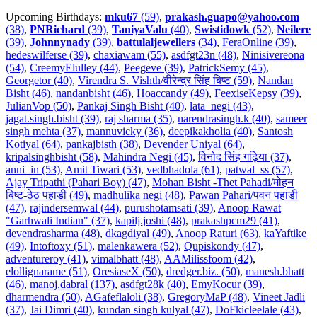
Upcoming Birthdays:
mku67
(59)
,
prakash.guapo@yahoo.com
(38)
,
PNRichard
(39)
,
TaniyaValu
(40)
,
Swistidowk
(52)
,
Neilere
(39)
,
Johnnynady
(39)
,
battulaljewellers
(34)
,
FeraOnline (39)
,
hedeswilferse (39)
,
chaxiawam (55)
,
asdfgt23n (48)
,
Ninisivereona
(54)
,
CreemyElulley (44)
,
Peegeve (39)
,
PatrickSemy (45)
,
Georgetor (40)
,
Virendra S. Vishth/वीरेन्द्र सिंह बिष्ट (59)
,
Nandan
Bisht (46)
,
nandanbisht (46)
,
Hoaccandy (49)
,
FeexiseKepsy (39)
,
JulianVop (50)
,
Pankaj Singh Bisht (40)
,
lata_negi (43)
,
jagat.singh.bisht (39)
,
raj sharma (35)
,
narendrasingh.k (40)
,
sameer
singh mehta (37)
,
mannuvicky (36)
,
deepikakholia (40)
,
Santosh
Kotiyal (64)
,
pankajbisth (38)
,
Devender Uniyal (64)
,
kripalsinghbisht (58)
,
Mahindra Negi (45)
,
विनोद सिंह गढ़िया (37)
,
anni_in (53)
,
Amit Tiwari (53)
,
vedbhadola (61)
,
patwal_ss (57)
,
Ajay Tripathi (Pahari Boy) (47)
,
Mohan Bisht -Thet Pahadi/मोहन
बिष्ट-ठेठ पहाडी (49)
,
madhulika negi (48)
,
Pawan Pahari/पवन पहाडी
(47)
,
rajindersemwal (44)
,
purushotamsati (39)
,
Anoop Rawat
"Garhwali Indian" (37)
,
kapilj.joshi (48)
,
prakashpcm29 (41)
,
devendrasharma (48)
,
dkagdiyal (49)
,
Anoop Raturi (63)
,
kaYaftike
(49)
,
Intoftoxy (51)
,
malenkawera (52)
,
Qupiskondy (47)
,
adventureroy (41)
,
vimalbhatt (48)
,
AAMilissfoom (42)
,
elollignarame (51)
,
OresiaseX (50)
,
dredger.biz. (50)
,
manesh.bhatt
(46)
,
manoj.dabral (137)
,
asdfgt28k (40)
,
EmyKocur (39)
,
dharmendra (50)
,
AGafeflaloli (38)
,
GregoryMaP (48)
,
Vineet Jadli
(37)
,
Jai Dimri (40)
,
kundan singh kulyal (47)
,
DoFkicleelale (43)
,