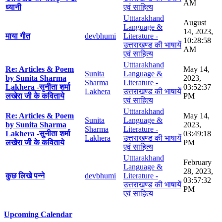
AM
ध्यानी
एवं साहित्य
Utttarakhand
August
Language &
14, 2023,
माया गीत
devbhumi
Literature -
10:28:58
उत्तराखण्ड की भाषायें
AM
एवं साहित्य
Utttarakhand
Re: Articles & Poem
May 14,
Sunita
Language &
by Sunita Sharma
2023,
Sharma
Literature -
Lakhera -सुनीता शर्मा
03:52:37
Lakhera
उत्तराखण्ड की भाषायें
लखेरा जी के कविताये
PM
एवं साहित्य
Utttarakhand
Re: Articles & Poem
May 14,
Sunita
Language &
by Sunita Sharma
2023,
Sharma
Literature -
Lakhera -सुनीता शर्मा
03:49:18
Lakhera
उत्तराखण्ड की भाषायें
लखेरा जी के कविताये
PM
एवं साहित्य
Utttarakhand
February
Language &
28, 2023,
कुछ लिखे पन्ने
devbhumi
Literature -
03:57:32
उत्तराखण्ड की भाषायें
PM
एवं साहित्य
Upcoming Calendar