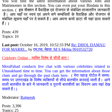
You will find the latest information about various Jobs and
Matrimonies in this section. You can even put your Biodata in this
section. ( इस सैक्शन में वैवाहिक एवं रोजगार से संबंधित ताजातरीन जानकारी
है। आप यहाँ पर स्वयं एवं अपने सगे सम्बंधियों के वैवाहिक और रोजगार से
संबंधित सूचना यहाँ पर दे सकते है। आप अपना बायो डाटा भी यहां डाल सकते
हैं। )
Posts: 439
Topics: 10
Last post:
October 16, 2019, 10:52:33 PM
Re: DHOL DAMAU
FOR MARRI...
by
एम.एस. मेहता /M S Mehta 9910532720
Celebrity Online - व्यक्ति विशेष से सीधी बात !
MeraPahad conducts live chat with various celebrities related to
Uttarakhand time to time. You can get the information about those
chats and go through the past chats here. ( मेरा पहाड़ पोर्टल में समय-
समय पर उत्तराखंड के विशेष व्यक्तियों से सीधे बातचीत करवाई जाती है। आने
वाली बातचीत के बारे में जानकारी व पुरानी बातचीतों का विवरण आप यहां देख
सकते है।)
Moderator:
Rajneesh
Posts: 3,396
Topics: 25