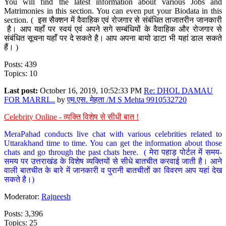
You will find the latest information about various Jobs and
Matrimonies in this section. You can even put your Biodata in this
section. ( इस सैक्शन में वैवाहिक एवं रोजगार से संबंधित ताजातरीन जानकारी
है। आप यहाँ पर स्वयं एवं अपने सगे सम्बंधियों के वैवाहिक और रोजगार से
संबंधित सूचना यहाँ पर दे सकते है। आप अपना बायो डाटा भी यहां डाल सकते
हैं। )
Posts: 439
Topics: 10
Last post:
October 16, 2019, 10:52:33 PM
Re: DHOL DAMAU
FOR MARRI...
by
एम.एस. मेहता /M S Mehta 9910532720
Celebrity Online - व्यक्ति विशेष से सीधी बात !
MeraPahad conducts live chat with various celebrities related to
Uttarakhand time to time. You can get the information about those
chats and go through the past chats here. ( मेरा पहाड़ पोर्टल में समय-
समय पर उत्तराखंड के विशेष व्यक्तियों से सीधे बातचीत करवाई जाती है। आने
वाली बातचीत के बारे में जानकारी व पुरानी बातचीतों का विवरण आप यहां देख
सकते है।)
Moderator:
Rajneesh
Posts: 3,396
Topics: 25