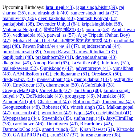
Upcoming Birthdays:
lata_negi
(43)
,
jagat.singh.bisht (39)
,
raj
sharma (35)
,
narendrasingh.k (40)
,
sameer singh mehta (37)
,
mannuvicky (36)
,
deepikakholia (40)
,
Santosh Kotiyal (64)
,
pankajbisth (38)
,
Devender Uniyal (64)
,
kripalsinghbisht (58)
,
Mahindra Negi (45)
,
विनोद सिंह गढ़िया (37)
,
anni_in (53)
,
Amit Tiwari
(53)
,
vedbhadola (61)
,
patwal_ss (57)
,
Ajay Tripathi (Pahari Boy)
(47)
,
Mohan Bisht -Thet Pahadi/मोहन बिष्ट-ठेठ पहाडी (49)
,
madhulika
negi (48)
,
Pawan Pahari/पवन पहाडी (47)
,
rajindersemwal (44)
,
purushotamsati (39)
,
Anoop Rawat "Garhwali Indian" (37)
,
kapilj.joshi (48)
,
prakashpcm29 (41)
,
devendrasharma (48)
,
dkagdiyal (49)
,
Anoop Raturi (63)
,
kaYaftike (49)
,
Intoftoxy (51)
,
malenkawera (52)
,
Qupiskondy (47)
,
adventureroy (41)
,
vimalbhatt
(48)
,
AAMilissfoom (42)
,
elollignarame (51)
,
OresiaseX (50)
,
dredger.biz. (50)
,
manesh.bhatt (46)
,
manoj.dabral (137)
,
asdfgt28k
(40)
,
EmyKocur (39)
,
dharmendra (50)
,
AGafeflaloli (38)
,
GregoryMaP (48)
,
Vineet Jadli (37)
,
Jai Dimri (40)
,
kundan singh
kulyal (47)
,
DoFkicleelale (43)
,
grougsgep (46)
,
Munslake (46)
,
AimundAid (50)
,
Charlesmurl (45)
,
Boftreop (54)
,
Tamepenna (41)
,
Geoguezesbes (48)
,
Robertet (48)
,
vinesh singh (32)
,
Malkanigopal
(47)
,
mu_cool (42)
,
woodhzno (42)
,
tyqds (48)
,
oscighitsDrot (41)
,
Mypepeabeag (44)
,
Stevenlich (45)
,
sudha negi (44)
,
JaxyHimiHap
(38)
,
carolinewe (46)
,
Timothyrex (49)
,
Ricardohex (42)
,
DarmooloCog (46)
,
anand_tsingh (53)
,
Kiran Rawat (51)
,
Kitzooks
(39)
,
GAILIPROP (42)
,
arun5107 (37)
,
tuncsmeamnere (38)
,