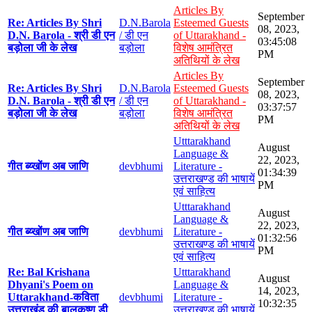
Articles By
September
Re: Articles By Shri
D.N.Barola
Esteemed Guests
08, 2023,
D.N. Barola - श्री डी एन
/ डी एन
of Uttarakhand -
03:45:08
बड़ोला जी के लेख
बड़ोला
विशेष आमंत्रित
PM
अतिथियों के लेख
Articles By
September
Re: Articles By Shri
D.N.Barola
Esteemed Guests
08, 2023,
D.N. Barola - श्री डी एन
/ डी एन
of Uttarakhand -
03:37:57
बड़ोला जी के लेख
बड़ोला
विशेष आमंत्रित
PM
अतिथियों के लेख
Utttarakhand
August
Language &
22, 2023,
गीत ब्य्खोंण अब जाणि
devbhumi
Literature -
01:34:39
उत्तराखण्ड की भाषायें
PM
एवं साहित्य
Utttarakhand
August
Language &
22, 2023,
गीत ब्य्खोंण अब जाणि
devbhumi
Literature -
01:32:56
उत्तराखण्ड की भाषायें
PM
एवं साहित्य
Re: Bal Krishana
Utttarakhand
August
Dhyani's Poem on
Language &
14, 2023,
Uttarakhand-कविता
devbhumi
Literature -
10:32:35
उत्तराखंड की बालकृष्ण डी
उत्तराखण्ड की भाषायें