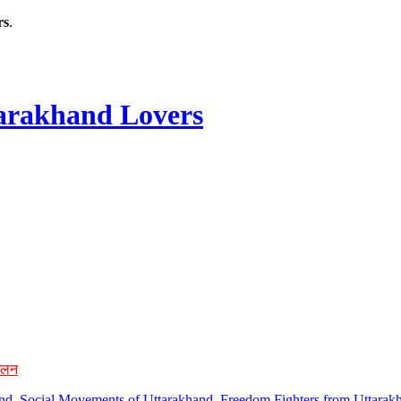
rs
.
rakhand Lovers
ोलन
hand, Social Movements of Uttarakhand, Freedom Fighters from Uttarakh