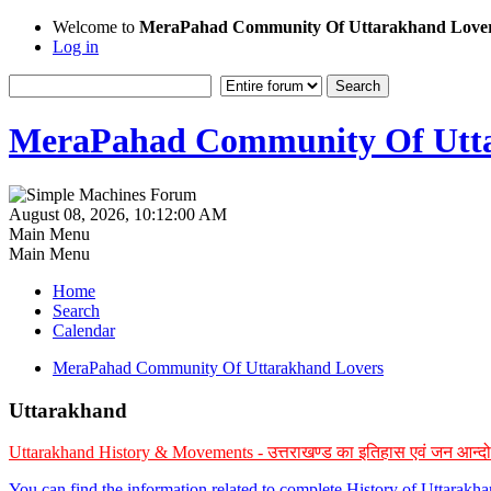
Welcome to
MeraPahad Community Of Uttarakhand Love
Log in
MeraPahad Community Of Utta
August 08, 2026, 10:12:00 AM
Main Menu
Main Menu
Home
Search
Calendar
MeraPahad Community Of Uttarakhand Lovers
Uttarakhand
Uttarakhand History & Movements - उत्तराखण्ड का इतिहास एवं जन आन्द
You can find the information related to complete History of Uttarak