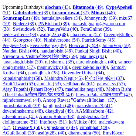
Upcoming Birthdays:
alochan
(43)
,
Bitatmoda
(49)
,
CypeApehell
(51)
,
Gahdrabeber
(39)
,
kusum rawat
(37)
,
Minaxi
(46)
,
ScuncnapLat
(49)
,
battulaljewellers (34)
,
Johnnynady (39)
,
mku67
(59)
,
Neilere (39)
,
PNRichard (39)
,
prakash.guapo@yahoo.com
(38)
,
Swistidowk (52)
,
TaniyaValu (40)
,
FeraOnline (39)
,
hedeswilferse (39)
,
asdfgt23n (48)
,
chaxiawam (55)
,
CreemyElulley
(44)
,
Georgetor (40)
,
Ninisivereona (54)
,
PatrickSemy (45)
,
Peegeve (39)
,
FeexiseKepsy (39)
,
Hoaccandy (49)
,
JulianVop (50)
,
Nandan Bisht (46)
,
nandanbisht (46)
,
Pankaj Singh Bisht (40)
,
Virendra S. Vishth/वीरेन्द्र सिंह बिष्ट (59)
,
lata_negi (43)
,
jagat.singh.bisht (39)
,
raj sharma (35)
,
narendrasingh.k (40)
,
sameer
singh mehta (37)
,
mannuvicky (36)
,
deepikakholia (40)
,
Santosh
Kotiyal (64)
,
pankajbisth (38)
,
Devender Uniyal (64)
,
kripalsinghbisht (58)
,
Mahindra Negi (45)
,
विनोद सिंह गढ़िया (37)
,
Amit Tiwari (53)
,
anni_in (53)
,
vedbhadola (61)
,
patwal_ss (57)
,
Ajay Tripathi (Pahari Boy) (47)
,
madhulika negi (48)
,
Mohan Bisht
-Thet Pahadi/मोहन बिष्ट-ठेठ पहाडी (49)
,
Pawan Pahari/पवन पहाडी (47)
,
rajindersemwal (44)
,
Anoop Rawat "Garhwali Indian" (37)
,
purushotamsati (39)
,
kapilj.joshi (48)
,
prakashpcm29 (41)
,
devendrasharma (48)
,
dkagdiyal (49)
,
AAMilissfoom (42)
,
adventureroy (41)
,
Anoop Raturi (63)
,
dredger.biz. (50)
,
elollignarame (51)
,
Intoftoxy (51)
,
kaYaftike (49)
,
malenkawera
(52)
,
OresiaseX (50)
,
Qupiskondy (47)
,
vimalbhatt (48)
,
AGafeflaloli (38)
,
asdfgt28k (40)
,
dharmendra (50)
,
EmyKocur