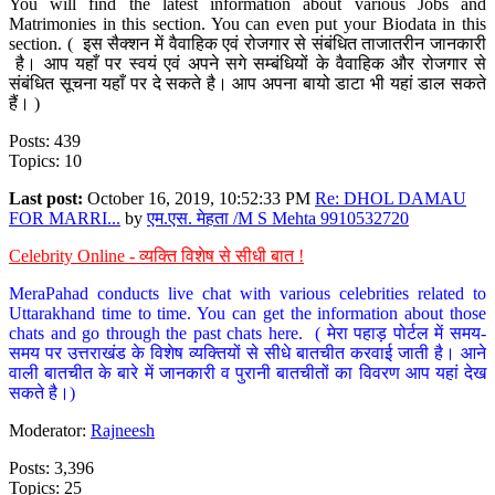
You will find the latest information about various Jobs and
Matrimonies in this section. You can even put your Biodata in this
section. ( इस सैक्शन में वैवाहिक एवं रोजगार से संबंधित ताजातरीन जानकारी
है। आप यहाँ पर स्वयं एवं अपने सगे सम्बंधियों के वैवाहिक और रोजगार से
संबंधित सूचना यहाँ पर दे सकते है। आप अपना बायो डाटा भी यहां डाल सकते
हैं। )
Posts: 439
Topics: 10
Last post:
October 16, 2019, 10:52:33 PM
Re: DHOL DAMAU
FOR MARRI...
by
एम.एस. मेहता /M S Mehta 9910532720
Celebrity Online - व्यक्ति विशेष से सीधी बात !
MeraPahad conducts live chat with various celebrities related to
Uttarakhand time to time. You can get the information about those
chats and go through the past chats here. ( मेरा पहाड़ पोर्टल में समय-
समय पर उत्तराखंड के विशेष व्यक्तियों से सीधे बातचीत करवाई जाती है। आने
वाली बातचीत के बारे में जानकारी व पुरानी बातचीतों का विवरण आप यहां देख
सकते है।)
Moderator:
Rajneesh
Posts: 3,396
Topics: 25