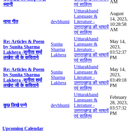
AM
ध्यानी
एवं साहित्य
Utttarakhand
August
Language &
14, 2023,
माया गीत
devbhumi
Literature -
10:28:58
उत्तराखण्ड की भाषायें
AM
एवं साहित्य
Utttarakhand
Re: Articles & Poem
May 14,
Sunita
Language &
by Sunita Sharma
2023,
Sharma
Literature -
Lakhera -सुनीता शर्मा
03:52:37
Lakhera
उत्तराखण्ड की भाषायें
लखेरा जी के कविताये
PM
एवं साहित्य
Utttarakhand
Re: Articles & Poem
May 14,
Sunita
Language &
by Sunita Sharma
2023,
Sharma
Literature -
Lakhera -सुनीता शर्मा
03:49:18
Lakhera
उत्तराखण्ड की भाषायें
लखेरा जी के कविताये
PM
एवं साहित्य
Utttarakhand
February
Language &
28, 2023,
कुछ लिखे पन्ने
devbhumi
Literature -
03:57:32
उत्तराखण्ड की भाषायें
PM
एवं साहित्य
Upcoming Calendar