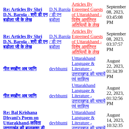
Articles By
September
Re: Articles By Shri
D.N.Barola
Esteemed Guests
08, 2023,
D.N. Barola - श्री डी एन
/ डी एन
of Uttarakhand -
03:45:08
बड़ोला जी के लेख
बड़ोला
विशेष आमंत्रित
PM
अतिथियों के लेख
Articles By
September
Re: Articles By Shri
D.N.Barola
Esteemed Guests
08, 2023,
D.N. Barola - श्री डी एन
/ डी एन
of Uttarakhand -
03:37:57
बड़ोला जी के लेख
बड़ोला
विशेष आमंत्रित
PM
अतिथियों के लेख
Utttarakhand
August
Language &
22, 2023,
गीत ब्य्खोंण अब जाणि
devbhumi
Literature -
01:34:39
उत्तराखण्ड की भाषायें
PM
एवं साहित्य
Utttarakhand
August
Language &
22, 2023,
गीत ब्य्खोंण अब जाणि
devbhumi
Literature -
01:32:56
उत्तराखण्ड की भाषायें
PM
एवं साहित्य
Re: Bal Krishana
Utttarakhand
August
Dhyani's Poem on
Language &
14, 2023,
Uttarakhand-कविता
devbhumi
Literature -
10:32:35
उत्तराखंड की बालकृष्ण डी
उत्तराखण्ड की भाषायें