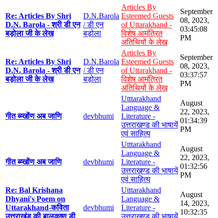
Articles By
September
Re: Articles By Shri
D.N.Barola
Esteemed Guests
08, 2023,
D.N. Barola - श्री डी एन
/ डी एन
of Uttarakhand -
03:45:08
बड़ोला जी के लेख
बड़ोला
विशेष आमंत्रित
PM
अतिथियों के लेख
Articles By
September
Re: Articles By Shri
D.N.Barola
Esteemed Guests
08, 2023,
D.N. Barola - श्री डी एन
/ डी एन
of Uttarakhand -
03:37:57
बड़ोला जी के लेख
बड़ोला
विशेष आमंत्रित
PM
अतिथियों के लेख
Utttarakhand
August
Language &
22, 2023,
गीत ब्य्खोंण अब जाणि
devbhumi
Literature -
01:34:39
उत्तराखण्ड की भाषायें
PM
एवं साहित्य
Utttarakhand
August
Language &
22, 2023,
गीत ब्य्खोंण अब जाणि
devbhumi
Literature -
01:32:56
उत्तराखण्ड की भाषायें
PM
एवं साहित्य
Re: Bal Krishana
Utttarakhand
August
Dhyani's Poem on
Language &
14, 2023,
Uttarakhand-कविता
devbhumi
Literature -
10:32:35
उत्तराखंड की बालकृष्ण डी
उत्तराखण्ड की भाषायें