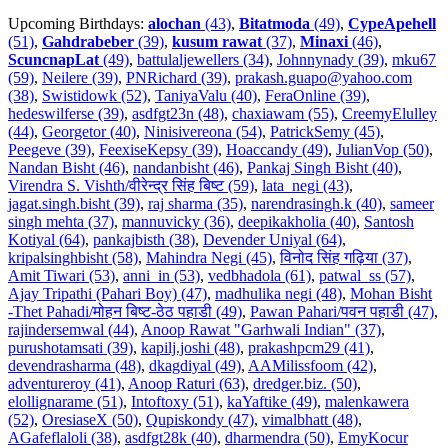
Upcoming Birthdays:
alochan
(43)
,
Bitatmoda
(49)
,
CypeApehell
(51)
,
Gahdrabeber
(39)
,
kusum rawat
(37)
,
Minaxi
(46)
,
ScuncnapLat
(49)
,
battulaljewellers (34)
,
Johnnynady (39)
,
mku67
(59)
,
Neilere (39)
,
PNRichard (39)
,
prakash.guapo@yahoo.com
(38)
,
Swistidowk (52)
,
TaniyaValu (40)
,
FeraOnline (39)
,
hedeswilferse (39)
,
asdfgt23n (48)
,
chaxiawam (55)
,
CreemyElulley
(44)
,
Georgetor (40)
,
Ninisivereona (54)
,
PatrickSemy (45)
,
Peegeve (39)
,
FeexiseKepsy (39)
,
Hoaccandy (49)
,
JulianVop (50)
,
Nandan Bisht (46)
,
nandanbisht (46)
,
Pankaj Singh Bisht (40)
,
Virendra S. Vishth/वीरेन्द्र सिंह बिष्ट (59)
,
lata_negi (43)
,
jagat.singh.bisht (39)
,
raj sharma (35)
,
narendrasingh.k (40)
,
sameer
singh mehta (37)
,
mannuvicky (36)
,
deepikakholia (40)
,
Santosh
Kotiyal (64)
,
pankajbisth (38)
,
Devender Uniyal (64)
,
kripalsinghbisht (58)
,
Mahindra Negi (45)
,
विनोद सिंह गढ़िया (37)
,
Amit Tiwari (53)
,
anni_in (53)
,
vedbhadola (61)
,
patwal_ss (57)
,
Ajay Tripathi (Pahari Boy) (47)
,
madhulika negi (48)
,
Mohan Bisht
-Thet Pahadi/मोहन बिष्ट-ठेठ पहाडी (49)
,
Pawan Pahari/पवन पहाडी (47)
,
rajindersemwal (44)
,
Anoop Rawat "Garhwali Indian" (37)
,
purushotamsati (39)
,
kapilj.joshi (48)
,
prakashpcm29 (41)
,
devendrasharma (48)
,
dkagdiyal (49)
,
AAMilissfoom (42)
,
adventureroy (41)
,
Anoop Raturi (63)
,
dredger.biz. (50)
,
elollignarame (51)
,
Intoftoxy (51)
,
kaYaftike (49)
,
malenkawera
(52)
,
OresiaseX (50)
,
Qupiskondy (47)
,
vimalbhatt (48)
,
AGafeflaloli (38)
,
asdfgt28k (40)
,
dharmendra (50)
,
EmyKocur