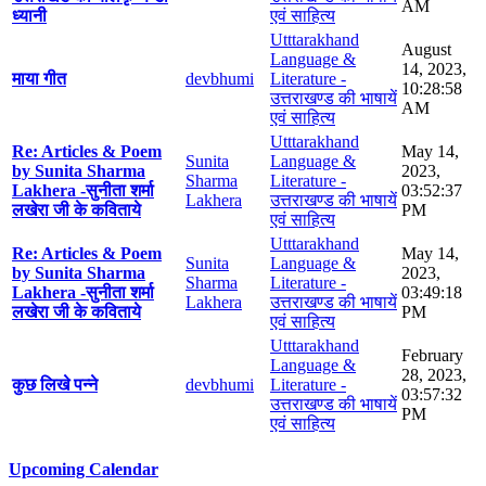
AM
ध्यानी
एवं साहित्य
Utttarakhand
August
Language &
14, 2023,
माया गीत
devbhumi
Literature -
10:28:58
उत्तराखण्ड की भाषायें
AM
एवं साहित्य
Utttarakhand
Re: Articles & Poem
May 14,
Sunita
Language &
by Sunita Sharma
2023,
Sharma
Literature -
Lakhera -सुनीता शर्मा
03:52:37
Lakhera
उत्तराखण्ड की भाषायें
लखेरा जी के कविताये
PM
एवं साहित्य
Utttarakhand
Re: Articles & Poem
May 14,
Sunita
Language &
by Sunita Sharma
2023,
Sharma
Literature -
Lakhera -सुनीता शर्मा
03:49:18
Lakhera
उत्तराखण्ड की भाषायें
लखेरा जी के कविताये
PM
एवं साहित्य
Utttarakhand
February
Language &
28, 2023,
कुछ लिखे पन्ने
devbhumi
Literature -
03:57:32
उत्तराखण्ड की भाषायें
PM
एवं साहित्य
Upcoming Calendar