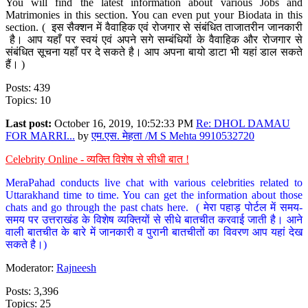
You will find the latest information about various Jobs and
Matrimonies in this section. You can even put your Biodata in this
section. ( इस सैक्शन में वैवाहिक एवं रोजगार से संबंधित ताजातरीन जानकारी
है। आप यहाँ पर स्वयं एवं अपने सगे सम्बंधियों के वैवाहिक और रोजगार से
संबंधित सूचना यहाँ पर दे सकते है। आप अपना बायो डाटा भी यहां डाल सकते
हैं। )
Posts: 439
Topics: 10
Last post:
October 16, 2019, 10:52:33 PM
Re: DHOL DAMAU
FOR MARRI...
by
एम.एस. मेहता /M S Mehta 9910532720
Celebrity Online - व्यक्ति विशेष से सीधी बात !
MeraPahad conducts live chat with various celebrities related to
Uttarakhand time to time. You can get the information about those
chats and go through the past chats here. ( मेरा पहाड़ पोर्टल में समय-
समय पर उत्तराखंड के विशेष व्यक्तियों से सीधे बातचीत करवाई जाती है। आने
वाली बातचीत के बारे में जानकारी व पुरानी बातचीतों का विवरण आप यहां देख
सकते है।)
Moderator:
Rajneesh
Posts: 3,396
Topics: 25