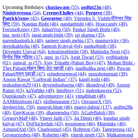
Upcoming Birthdays:
chaxiawam
(55)
,
asdfgt23n
(48)
,
Ninisivereona
(54)
,
CreemyElulley
(44)
,
Peegeve
(39)
,
PatrickSemy
(45)
,
Georgetor
(40)
,
Virendra S. Vishth/वीरेन्द्र सिंह
बिष्ट (59)
,
Nandan Bisht (46)
,
nandanbisht (46)
,
Hoaccandy (49)
,
FeexiseKepsy (39)
,
JulianVop (50)
,
Pankaj Singh Bisht (40)
,
lata_negi (43)
,
jagat.singh.bisht (39)
,
raj sharma (35)
,
narendrasingh.k (40)
,
sameer singh mehta (37)
,
mannuvicky (36)
,
deepikakholia (40)
,
Santosh Kotiyal (64)
,
pankajbisth (38)
,
Devender Uniyal (64)
,
kripalsinghbisht (58)
,
Mahindra Negi (45)
,
विनोद सिंह गढ़िया (37)
,
anni_in (53)
,
Amit Tiwari (53)
,
vedbhadola
(61)
,
patwal_ss (57)
,
Ajay Tripathi (Pahari Boy) (47)
,
Mohan Bisht -
Thet Pahadi/मोहन बिष्ट-ठेठ पहाडी (49)
,
madhulika negi (48)
,
Pawan
Pahari/पवन पहाडी (47)
,
rajindersemwal (44)
,
purushotamsati (39)
,
Anoop Rawat "Garhwali Indian" (37)
,
kapilj.joshi (48)
,
prakashpcm29 (41)
,
devendrasharma (48)
,
dkagdiyal (49)
,
Anoop
Raturi (63)
,
kaYaftike (49)
,
Intoftoxy (51)
,
malenkawera (52)
,
Qupiskondy (47)
,
adventureroy (41)
,
vimalbhatt (48)
,
AAMilissfoom (42)
,
elollignarame (51)
,
OresiaseX (50)
,
dredger.biz. (50)
,
manesh.bhatt (46)
,
manoj.dabral (137)
,
asdfgt28k
(40)
,
EmyKocur (39)
,
dharmendra (50)
,
AGafeflaloli (38)
,
GregoryMaP (48)
,
Vineet Jadli (37)
,
Jai Dimri (40)
,
kundan singh
kulyal (47)
,
DoFkicleelale (43)
,
grougsgep (46)
,
Munslake (46)
,
AimundAid (50)
,
Charlesmurl (45)
,
Boftreop (54)
,
Tamepenna (41)
,
Geoguezesbes (48)
,
Robertet (48)
,
vinesh singh (32)
,
Malkanigopal