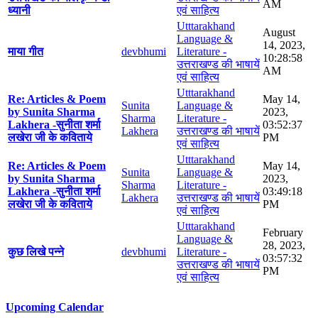
AM
ध्यानी
एवं साहित्य
Utttarakhand
August
Language &
14, 2023,
माया गीत
devbhumi
Literature -
10:28:58
उत्तराखण्ड की भाषायें
AM
एवं साहित्य
Utttarakhand
Re: Articles & Poem
May 14,
Sunita
Language &
by Sunita Sharma
2023,
Sharma
Literature -
Lakhera -सुनीता शर्मा
03:52:37
Lakhera
उत्तराखण्ड की भाषायें
लखेरा जी के कविताये
PM
एवं साहित्य
Utttarakhand
Re: Articles & Poem
May 14,
Sunita
Language &
by Sunita Sharma
2023,
Sharma
Literature -
Lakhera -सुनीता शर्मा
03:49:18
Lakhera
उत्तराखण्ड की भाषायें
लखेरा जी के कविताये
PM
एवं साहित्य
Utttarakhand
February
Language &
28, 2023,
कुछ लिखे पन्ने
devbhumi
Literature -
03:57:32
उत्तराखण्ड की भाषायें
PM
एवं साहित्य
Upcoming Calendar