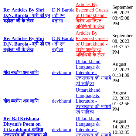
Articles By
September
Re: Articles By Shri
D.N.Barola
Esteemed Guests
08, 2023,
D.N. Barola - श्री डी एन
/ डी एन
of Uttarakhand -
03:45:08
बड़ोला जी के लेख
बड़ोला
विशेष आमंत्रित
PM
अतिथियों के लेख
Articles By
September
Re: Articles By Shri
D.N.Barola
Esteemed Guests
08, 2023,
D.N. Barola - श्री डी एन
/ डी एन
of Uttarakhand -
03:37:57
बड़ोला जी के लेख
बड़ोला
विशेष आमंत्रित
PM
अतिथियों के लेख
Utttarakhand
August
Language &
22, 2023,
गीत ब्य्खोंण अब जाणि
devbhumi
Literature -
01:34:39
उत्तराखण्ड की भाषायें
PM
एवं साहित्य
Utttarakhand
August
Language &
22, 2023,
गीत ब्य्खोंण अब जाणि
devbhumi
Literature -
01:32:56
उत्तराखण्ड की भाषायें
PM
एवं साहित्य
Re: Bal Krishana
Utttarakhand
August
Dhyani's Poem on
Language &
14, 2023,
Uttarakhand-कविता
devbhumi
Literature -
10:32:35
उत्तराखंड की बालकृष्ण डी
उत्तराखण्ड की भाषायें