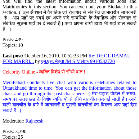
You will find the latest information about various Jobs and
Matrimonies in this section. You can even put your Biodata in this
section. ( इस सैक्शन में वैवाहिक एवं रोजगार से संबंधित ताजातरीन जानकारी
है। आप यहाँ पर स्वयं एवं अपने सगे सम्बंधियों के वैवाहिक और रोजगार से
संबंधित सूचना यहाँ पर दे सकते है। आप अपना बायो डाटा भी यहां डाल सकते
हैं। )
Posts: 439
Topics: 10
Last post:
October 16, 2019, 10:52:33 PM
Re: DHOL DAMAU
FOR MARRI...
by
एम.एस. मेहता /M S Mehta 9910532720
Celebrity Online - व्यक्ति विशेष से सीधी बात !
MeraPahad conducts live chat with various celebrities related to
Uttarakhand time to time. You can get the information about those
chats and go through the past chats here. ( मेरा पहाड़ पोर्टल में समय-
समय पर उत्तराखंड के विशेष व्यक्तियों से सीधे बातचीत करवाई जाती है। आने
वाली बातचीत के बारे में जानकारी व पुरानी बातचीतों का विवरण आप यहां देख
सकते है।)
Moderator:
Rajneesh
Posts: 3,396
Topics: 25