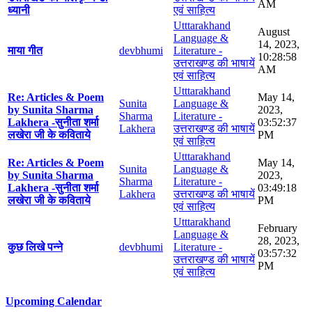
AM
ध्यानी
एवं साहित्य
Utttarakhand
August
Language &
14, 2023,
माया गीत
devbhumi
Literature -
10:28:58
उत्तराखण्ड की भाषायें
AM
एवं साहित्य
Utttarakhand
Re: Articles & Poem
May 14,
Sunita
Language &
by Sunita Sharma
2023,
Sharma
Literature -
Lakhera -सुनीता शर्मा
03:52:37
Lakhera
उत्तराखण्ड की भाषायें
लखेरा जी के कविताये
PM
एवं साहित्य
Utttarakhand
Re: Articles & Poem
May 14,
Sunita
Language &
by Sunita Sharma
2023,
Sharma
Literature -
Lakhera -सुनीता शर्मा
03:49:18
Lakhera
उत्तराखण्ड की भाषायें
लखेरा जी के कविताये
PM
एवं साहित्य
Utttarakhand
February
Language &
28, 2023,
कुछ लिखे पन्ने
devbhumi
Literature -
03:57:32
उत्तराखण्ड की भाषायें
PM
एवं साहित्य
Upcoming Calendar