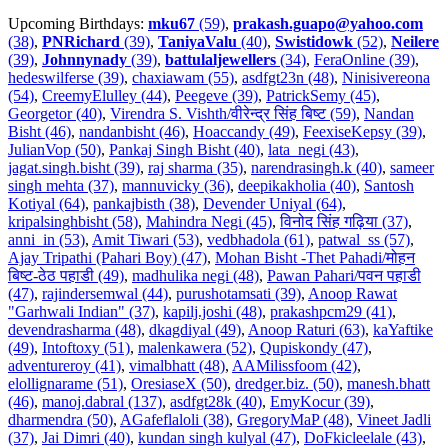
Upcoming Birthdays:
mku67
(59)
,
prakash.guapo@yahoo.com
(38)
,
PNRichard
(39)
,
TaniyaValu
(40)
,
Swistidowk
(52)
,
Neilere
(39)
,
Johnnynady
(39)
,
battulaljewellers
(34)
,
FeraOnline (39)
,
hedeswilferse (39)
,
chaxiawam (55)
,
asdfgt23n (48)
,
Ninisivereona
(54)
,
CreemyElulley (44)
,
Peegeve (39)
,
PatrickSemy (45)
,
Georgetor (40)
,
Virendra S. Vishth/वीरेन्द्र सिंह बिष्ट (59)
,
Nandan
Bisht (46)
,
nandanbisht (46)
,
Hoaccandy (49)
,
FeexiseKepsy (39)
,
JulianVop (50)
,
Pankaj Singh Bisht (40)
,
lata_negi (43)
,
jagat.singh.bisht (39)
,
raj sharma (35)
,
narendrasingh.k (40)
,
sameer
singh mehta (37)
,
mannuvicky (36)
,
deepikakholia (40)
,
Santosh
Kotiyal (64)
,
pankajbisth (38)
,
Devender Uniyal (64)
,
kripalsinghbisht (58)
,
Mahindra Negi (45)
,
विनोद सिंह गढ़िया (37)
,
anni_in (53)
,
Amit Tiwari (53)
,
vedbhadola (61)
,
patwal_ss (57)
,
Ajay Tripathi (Pahari Boy) (47)
,
Mohan Bisht -Thet Pahadi/मोहन
बिष्ट-ठेठ पहाडी (49)
,
madhulika negi (48)
,
Pawan Pahari/पवन पहाडी
(47)
,
rajindersemwal (44)
,
purushotamsati (39)
,
Anoop Rawat
"Garhwali Indian" (37)
,
kapilj.joshi (48)
,
prakashpcm29 (41)
,
devendrasharma (48)
,
dkagdiyal (49)
,
Anoop Raturi (63)
,
kaYaftike
(49)
,
Intoftoxy (51)
,
malenkawera (52)
,
Qupiskondy (47)
,
adventureroy (41)
,
vimalbhatt (48)
,
AAMilissfoom (42)
,
elollignarame (51)
,
OresiaseX (50)
,
dredger.biz. (50)
,
manesh.bhatt
(46)
,
manoj.dabral (137)
,
asdfgt28k (40)
,
EmyKocur (39)
,
dharmendra (50)
,
AGafeflaloli (38)
,
GregoryMaP (48)
,
Vineet Jadli
(37)
,
Jai Dimri (40)
,
kundan singh kulyal (47)
,
DoFkicleelale (43)
,