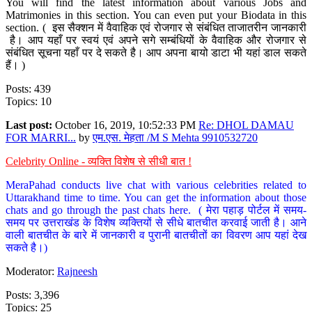
You will find the latest information about various Jobs and
Matrimonies in this section. You can even put your Biodata in this
section. ( इस सैक्शन में वैवाहिक एवं रोजगार से संबंधित ताजातरीन जानकारी
है। आप यहाँ पर स्वयं एवं अपने सगे सम्बंधियों के वैवाहिक और रोजगार से
संबंधित सूचना यहाँ पर दे सकते है। आप अपना बायो डाटा भी यहां डाल सकते
हैं। )
Posts: 439
Topics: 10
Last post:
October 16, 2019, 10:52:33 PM
Re: DHOL DAMAU
FOR MARRI...
by
एम.एस. मेहता /M S Mehta 9910532720
Celebrity Online - व्यक्ति विशेष से सीधी बात !
MeraPahad conducts live chat with various celebrities related to
Uttarakhand time to time. You can get the information about those
chats and go through the past chats here. ( मेरा पहाड़ पोर्टल में समय-
समय पर उत्तराखंड के विशेष व्यक्तियों से सीधे बातचीत करवाई जाती है। आने
वाली बातचीत के बारे में जानकारी व पुरानी बातचीतों का विवरण आप यहां देख
सकते है।)
Moderator:
Rajneesh
Posts: 3,396
Topics: 25