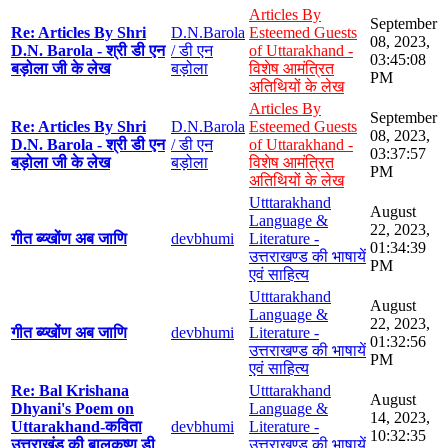
Articles By
September
Re: Articles By Shri
D.N.Barola
Esteemed Guests
08, 2023,
D.N. Barola - श्री डी एन
/ डी एन
of Uttarakhand -
03:45:08
बड़ोला जी के लेख
बड़ोला
विशेष आमंत्रित
PM
अतिथियों के लेख
Articles By
September
Re: Articles By Shri
D.N.Barola
Esteemed Guests
08, 2023,
D.N. Barola - श्री डी एन
/ डी एन
of Uttarakhand -
03:37:57
बड़ोला जी के लेख
बड़ोला
विशेष आमंत्रित
PM
अतिथियों के लेख
Utttarakhand
August
Language &
22, 2023,
गीत ब्य्खोंण अब जाणि
devbhumi
Literature -
01:34:39
उत्तराखण्ड की भाषायें
PM
एवं साहित्य
Utttarakhand
August
Language &
22, 2023,
गीत ब्य्खोंण अब जाणि
devbhumi
Literature -
01:32:56
उत्तराखण्ड की भाषायें
PM
एवं साहित्य
Re: Bal Krishana
Utttarakhand
August
Dhyani's Poem on
Language &
14, 2023,
Uttarakhand-कविता
devbhumi
Literature -
10:32:35
उत्तराखंड की बालकृष्ण डी
उत्तराखण्ड की भाषायें