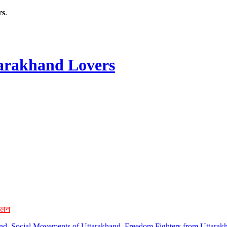
rs
.
rakhand Lovers
ोलन
hand, Social Movements of Uttarakhand, Freedom Fighters from Uttarakh