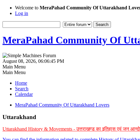
Welcome to
MeraPahad Community Of Uttarakhand Love
Log in
MeraPahad Community Of Utta
August 08, 2026, 06:06:45 PM
Main Menu
Main Menu
Home
Search
Calendar
MeraPahad Community Of Uttarakhand Lovers
Uttarakhand
Uttarakhand History & Movements - उत्तराखण्ड का इतिहास एवं जन आन्द
You can find the information related to complete History of Uttarak