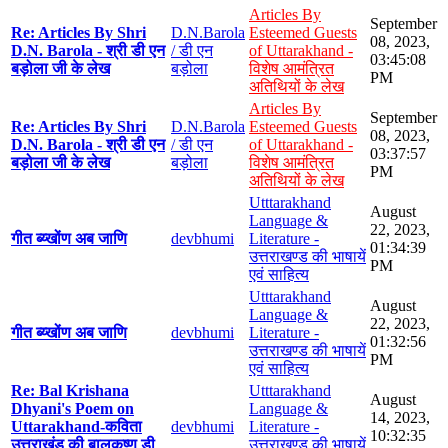
Articles By
September
Re: Articles By Shri
D.N.Barola
Esteemed Guests
08, 2023,
D.N. Barola - श्री डी एन
/ डी एन
of Uttarakhand -
03:45:08
बड़ोला जी के लेख
बड़ोला
विशेष आमंत्रित
PM
अतिथियों के लेख
Articles By
September
Re: Articles By Shri
D.N.Barola
Esteemed Guests
08, 2023,
D.N. Barola - श्री डी एन
/ डी एन
of Uttarakhand -
03:37:57
बड़ोला जी के लेख
बड़ोला
विशेष आमंत्रित
PM
अतिथियों के लेख
Utttarakhand
August
Language &
22, 2023,
गीत ब्य्खोंण अब जाणि
devbhumi
Literature -
01:34:39
उत्तराखण्ड की भाषायें
PM
एवं साहित्य
Utttarakhand
August
Language &
22, 2023,
गीत ब्य्खोंण अब जाणि
devbhumi
Literature -
01:32:56
उत्तराखण्ड की भाषायें
PM
एवं साहित्य
Re: Bal Krishana
Utttarakhand
August
Dhyani's Poem on
Language &
14, 2023,
Uttarakhand-कविता
devbhumi
Literature -
10:32:35
उत्तराखंड की बालकृष्ण डी
उत्तराखण्ड की भाषायें