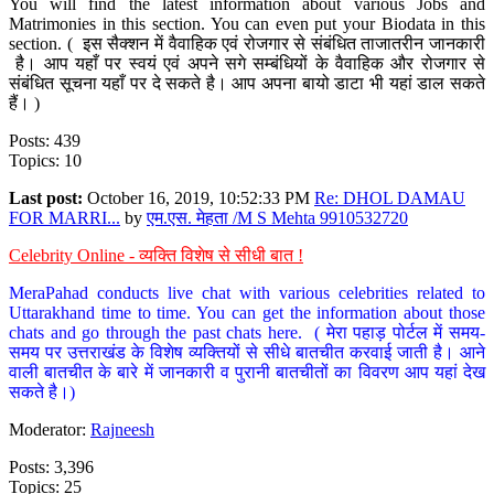
You will find the latest information about various Jobs and
Matrimonies in this section. You can even put your Biodata in this
section. ( इस सैक्शन में वैवाहिक एवं रोजगार से संबंधित ताजातरीन जानकारी
है। आप यहाँ पर स्वयं एवं अपने सगे सम्बंधियों के वैवाहिक और रोजगार से
संबंधित सूचना यहाँ पर दे सकते है। आप अपना बायो डाटा भी यहां डाल सकते
हैं। )
Posts: 439
Topics: 10
Last post:
October 16, 2019, 10:52:33 PM
Re: DHOL DAMAU
FOR MARRI...
by
एम.एस. मेहता /M S Mehta 9910532720
Celebrity Online - व्यक्ति विशेष से सीधी बात !
MeraPahad conducts live chat with various celebrities related to
Uttarakhand time to time. You can get the information about those
chats and go through the past chats here. ( मेरा पहाड़ पोर्टल में समय-
समय पर उत्तराखंड के विशेष व्यक्तियों से सीधे बातचीत करवाई जाती है। आने
वाली बातचीत के बारे में जानकारी व पुरानी बातचीतों का विवरण आप यहां देख
सकते है।)
Moderator:
Rajneesh
Posts: 3,396
Topics: 25