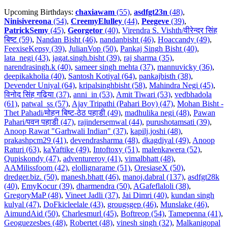
Upcoming Birthdays:
chaxiawam
(55)
,
asdfgt23n
(48)
,
Ninisivereona
(54)
,
CreemyElulley
(44)
,
Peegeve
(39)
,
PatrickSemy
(45)
,
Georgetor
(40)
,
Virendra S. Vishth/वीरेन्द्र सिंह
बिष्ट (59)
,
Nandan Bisht (46)
,
nandanbisht (46)
,
Hoaccandy (49)
,
FeexiseKepsy (39)
,
JulianVop (50)
,
Pankaj Singh Bisht (40)
,
lata_negi (43)
,
jagat.singh.bisht (39)
,
raj sharma (35)
,
narendrasingh.k (40)
,
sameer singh mehta (37)
,
mannuvicky (36)
,
deepikakholia (40)
,
Santosh Kotiyal (64)
,
pankajbisth (38)
,
Devender Uniyal (64)
,
kripalsinghbisht (58)
,
Mahindra Negi (45)
,
विनोद सिंह गढ़िया (37)
,
anni_in (53)
,
Amit Tiwari (53)
,
vedbhadola
(61)
,
patwal_ss (57)
,
Ajay Tripathi (Pahari Boy) (47)
,
Mohan Bisht -
Thet Pahadi/मोहन बिष्ट-ठेठ पहाडी (49)
,
madhulika negi (48)
,
Pawan
Pahari/पवन पहाडी (47)
,
rajindersemwal (44)
,
purushotamsati (39)
,
Anoop Rawat "Garhwali Indian" (37)
,
kapilj.joshi (48)
,
prakashpcm29 (41)
,
devendrasharma (48)
,
dkagdiyal (49)
,
Anoop
Raturi (63)
,
kaYaftike (49)
,
Intoftoxy (51)
,
malenkawera (52)
,
Qupiskondy (47)
,
adventureroy (41)
,
vimalbhatt (48)
,
AAMilissfoom (42)
,
elollignarame (51)
,
OresiaseX (50)
,
dredger.biz. (50)
,
manesh.bhatt (46)
,
manoj.dabral (137)
,
asdfgt28k
(40)
,
EmyKocur (39)
,
dharmendra (50)
,
AGafeflaloli (38)
,
GregoryMaP (48)
,
Vineet Jadli (37)
,
Jai Dimri (40)
,
kundan singh
kulyal (47)
,
DoFkicleelale (43)
,
grougsgep (46)
,
Munslake (46)
,
AimundAid (50)
,
Charlesmurl (45)
,
Boftreop (54)
,
Tamepenna (41)
,
Geoguezesbes (48)
,
Robertet (48)
,
vinesh singh (32)
,
Malkanigopal