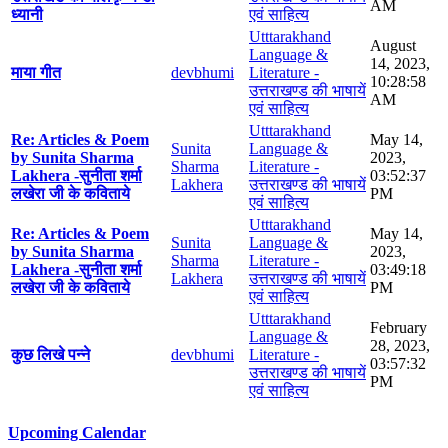
AM
ध्यानी
एवं साहित्य
Utttarakhand
August
Language &
14, 2023,
माया गीत
devbhumi
Literature -
10:28:58
उत्तराखण्ड की भाषायें
AM
एवं साहित्य
Utttarakhand
Re: Articles & Poem
May 14,
Sunita
Language &
by Sunita Sharma
2023,
Sharma
Literature -
Lakhera -सुनीता शर्मा
03:52:37
Lakhera
उत्तराखण्ड की भाषायें
लखेरा जी के कविताये
PM
एवं साहित्य
Utttarakhand
Re: Articles & Poem
May 14,
Sunita
Language &
by Sunita Sharma
2023,
Sharma
Literature -
Lakhera -सुनीता शर्मा
03:49:18
Lakhera
उत्तराखण्ड की भाषायें
लखेरा जी के कविताये
PM
एवं साहित्य
Utttarakhand
February
Language &
28, 2023,
कुछ लिखे पन्ने
devbhumi
Literature -
03:57:32
उत्तराखण्ड की भाषायें
PM
एवं साहित्य
Upcoming Calendar