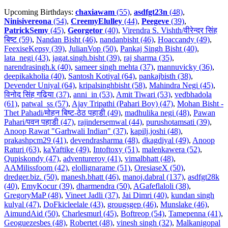
Upcoming Birthdays:
chaxiawam
(55)
,
asdfgt23n
(48)
,
Ninisivereona
(54)
,
CreemyElulley
(44)
,
Peegeve
(39)
,
PatrickSemy
(45)
,
Georgetor
(40)
,
Virendra S. Vishth/वीरेन्द्र सिंह
बिष्ट (59)
,
Nandan Bisht (46)
,
nandanbisht (46)
,
Hoaccandy (49)
,
FeexiseKepsy (39)
,
JulianVop (50)
,
Pankaj Singh Bisht (40)
,
lata_negi (43)
,
jagat.singh.bisht (39)
,
raj sharma (35)
,
narendrasingh.k (40)
,
sameer singh mehta (37)
,
mannuvicky (36)
,
deepikakholia (40)
,
Santosh Kotiyal (64)
,
pankajbisth (38)
,
Devender Uniyal (64)
,
kripalsinghbisht (58)
,
Mahindra Negi (45)
,
विनोद सिंह गढ़िया (37)
,
anni_in (53)
,
Amit Tiwari (53)
,
vedbhadola
(61)
,
patwal_ss (57)
,
Ajay Tripathi (Pahari Boy) (47)
,
Mohan Bisht -
Thet Pahadi/मोहन बिष्ट-ठेठ पहाडी (49)
,
madhulika negi (48)
,
Pawan
Pahari/पवन पहाडी (47)
,
rajindersemwal (44)
,
purushotamsati (39)
,
Anoop Rawat "Garhwali Indian" (37)
,
kapilj.joshi (48)
,
prakashpcm29 (41)
,
devendrasharma (48)
,
dkagdiyal (49)
,
Anoop
Raturi (63)
,
kaYaftike (49)
,
Intoftoxy (51)
,
malenkawera (52)
,
Qupiskondy (47)
,
adventureroy (41)
,
vimalbhatt (48)
,
AAMilissfoom (42)
,
elollignarame (51)
,
OresiaseX (50)
,
dredger.biz. (50)
,
manesh.bhatt (46)
,
manoj.dabral (137)
,
asdfgt28k
(40)
,
EmyKocur (39)
,
dharmendra (50)
,
AGafeflaloli (38)
,
GregoryMaP (48)
,
Vineet Jadli (37)
,
Jai Dimri (40)
,
kundan singh
kulyal (47)
,
DoFkicleelale (43)
,
grougsgep (46)
,
Munslake (46)
,
AimundAid (50)
,
Charlesmurl (45)
,
Boftreop (54)
,
Tamepenna (41)
,
Geoguezesbes (48)
,
Robertet (48)
,
vinesh singh (32)
,
Malkanigopal