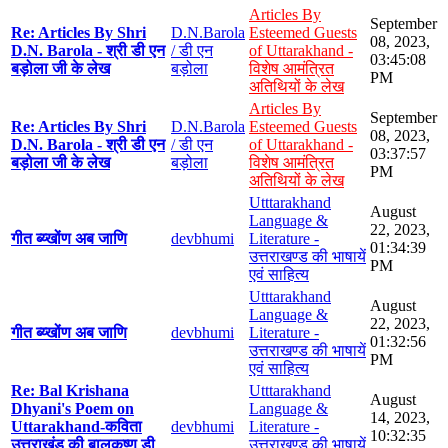
Articles By
September
Re: Articles By Shri
D.N.Barola
Esteemed Guests
08, 2023,
D.N. Barola - श्री डी एन
/ डी एन
of Uttarakhand -
03:45:08
बड़ोला जी के लेख
बड़ोला
विशेष आमंत्रित
PM
अतिथियों के लेख
Articles By
September
Re: Articles By Shri
D.N.Barola
Esteemed Guests
08, 2023,
D.N. Barola - श्री डी एन
/ डी एन
of Uttarakhand -
03:37:57
बड़ोला जी के लेख
बड़ोला
विशेष आमंत्रित
PM
अतिथियों के लेख
Utttarakhand
August
Language &
22, 2023,
गीत ब्य्खोंण अब जाणि
devbhumi
Literature -
01:34:39
उत्तराखण्ड की भाषायें
PM
एवं साहित्य
Utttarakhand
August
Language &
22, 2023,
गीत ब्य्खोंण अब जाणि
devbhumi
Literature -
01:32:56
उत्तराखण्ड की भाषायें
PM
एवं साहित्य
Re: Bal Krishana
Utttarakhand
August
Dhyani's Poem on
Language &
14, 2023,
Uttarakhand-कविता
devbhumi
Literature -
10:32:35
उत्तराखंड की बालकृष्ण डी
उत्तराखण्ड की भाषायें