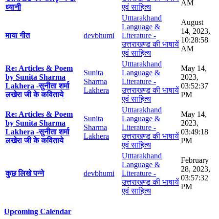
AM
ध्यानी
एवं साहित्य
Utttarakhand
August
Language &
14, 2023,
माया गीत
devbhumi
Literature -
10:28:58
उत्तराखण्ड की भाषायें
AM
एवं साहित्य
Utttarakhand
Re: Articles & Poem
May 14,
Sunita
Language &
by Sunita Sharma
2023,
Sharma
Literature -
Lakhera -सुनीता शर्मा
03:52:37
Lakhera
उत्तराखण्ड की भाषायें
लखेरा जी के कविताये
PM
एवं साहित्य
Utttarakhand
Re: Articles & Poem
May 14,
Sunita
Language &
by Sunita Sharma
2023,
Sharma
Literature -
Lakhera -सुनीता शर्मा
03:49:18
Lakhera
उत्तराखण्ड की भाषायें
लखेरा जी के कविताये
PM
एवं साहित्य
Utttarakhand
February
Language &
28, 2023,
कुछ लिखे पन्ने
devbhumi
Literature -
03:57:32
उत्तराखण्ड की भाषायें
PM
एवं साहित्य
Upcoming Calendar