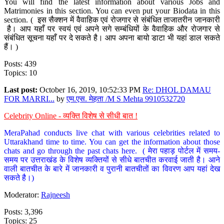
You will find the latest information about various Jobs and
Matrimonies in this section. You can even put your Biodata in this
section. ( इस सैक्शन में वैवाहिक एवं रोजगार से संबंधित ताजातरीन जानकारी
है। आप यहाँ पर स्वयं एवं अपने सगे सम्बंधियों के वैवाहिक और रोजगार से
संबंधित सूचना यहाँ पर दे सकते है। आप अपना बायो डाटा भी यहां डाल सकते
हैं। )
Posts: 439
Topics: 10
Last post:
October 16, 2019, 10:52:33 PM
Re: DHOL DAMAU
FOR MARRI...
by
एम.एस. मेहता /M S Mehta 9910532720
Celebrity Online - व्यक्ति विशेष से सीधी बात !
MeraPahad conducts live chat with various celebrities related to
Uttarakhand time to time. You can get the information about those
chats and go through the past chats here. ( मेरा पहाड़ पोर्टल में समय-
समय पर उत्तराखंड के विशेष व्यक्तियों से सीधे बातचीत करवाई जाती है। आने
वाली बातचीत के बारे में जानकारी व पुरानी बातचीतों का विवरण आप यहां देख
सकते है।)
Moderator:
Rajneesh
Posts: 3,396
Topics: 25