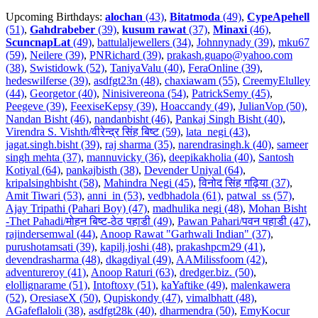
Upcoming Birthdays:
alochan
(43)
,
Bitatmoda
(49)
,
CypeApehell
(51)
,
Gahdrabeber
(39)
,
kusum rawat
(37)
,
Minaxi
(46)
,
ScuncnapLat
(49)
,
battulaljewellers (34)
,
Johnnynady (39)
,
mku67
(59)
,
Neilere (39)
,
PNRichard (39)
,
prakash.guapo@yahoo.com
(38)
,
Swistidowk (52)
,
TaniyaValu (40)
,
FeraOnline (39)
,
hedeswilferse (39)
,
asdfgt23n (48)
,
chaxiawam (55)
,
CreemyElulley
(44)
,
Georgetor (40)
,
Ninisivereona (54)
,
PatrickSemy (45)
,
Peegeve (39)
,
FeexiseKepsy (39)
,
Hoaccandy (49)
,
JulianVop (50)
,
Nandan Bisht (46)
,
nandanbisht (46)
,
Pankaj Singh Bisht (40)
,
Virendra S. Vishth/वीरेन्द्र सिंह बिष्ट (59)
,
lata_negi (43)
,
jagat.singh.bisht (39)
,
raj sharma (35)
,
narendrasingh.k (40)
,
sameer
singh mehta (37)
,
mannuvicky (36)
,
deepikakholia (40)
,
Santosh
Kotiyal (64)
,
pankajbisth (38)
,
Devender Uniyal (64)
,
kripalsinghbisht (58)
,
Mahindra Negi (45)
,
विनोद सिंह गढ़िया (37)
,
Amit Tiwari (53)
,
anni_in (53)
,
vedbhadola (61)
,
patwal_ss (57)
,
Ajay Tripathi (Pahari Boy) (47)
,
madhulika negi (48)
,
Mohan Bisht
-Thet Pahadi/मोहन बिष्ट-ठेठ पहाडी (49)
,
Pawan Pahari/पवन पहाडी (47)
,
rajindersemwal (44)
,
Anoop Rawat "Garhwali Indian" (37)
,
purushotamsati (39)
,
kapilj.joshi (48)
,
prakashpcm29 (41)
,
devendrasharma (48)
,
dkagdiyal (49)
,
AAMilissfoom (42)
,
adventureroy (41)
,
Anoop Raturi (63)
,
dredger.biz. (50)
,
elollignarame (51)
,
Intoftoxy (51)
,
kaYaftike (49)
,
malenkawera
(52)
,
OresiaseX (50)
,
Qupiskondy (47)
,
vimalbhatt (48)
,
AGafeflaloli (38)
,
asdfgt28k (40)
,
dharmendra (50)
,
EmyKocur