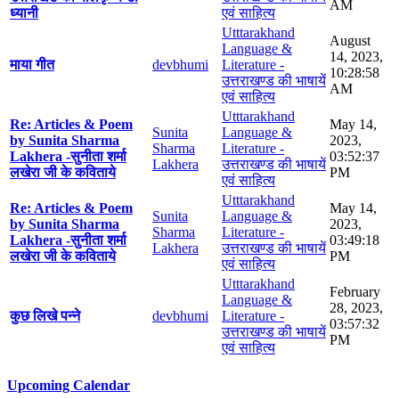
AM
ध्यानी
एवं साहित्य
Utttarakhand
August
Language &
14, 2023,
माया गीत
devbhumi
Literature -
10:28:58
उत्तराखण्ड की भाषायें
AM
एवं साहित्य
Utttarakhand
Re: Articles & Poem
May 14,
Sunita
Language &
by Sunita Sharma
2023,
Sharma
Literature -
Lakhera -सुनीता शर्मा
03:52:37
Lakhera
उत्तराखण्ड की भाषायें
लखेरा जी के कविताये
PM
एवं साहित्य
Utttarakhand
Re: Articles & Poem
May 14,
Sunita
Language &
by Sunita Sharma
2023,
Sharma
Literature -
Lakhera -सुनीता शर्मा
03:49:18
Lakhera
उत्तराखण्ड की भाषायें
लखेरा जी के कविताये
PM
एवं साहित्य
Utttarakhand
February
Language &
28, 2023,
कुछ लिखे पन्ने
devbhumi
Literature -
03:57:32
उत्तराखण्ड की भाषायें
PM
एवं साहित्य
Upcoming Calendar