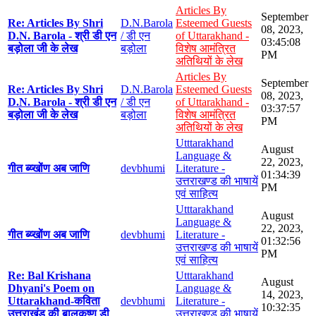
Articles By
September
Re: Articles By Shri
D.N.Barola
Esteemed Guests
08, 2023,
D.N. Barola - श्री डी एन
/ डी एन
of Uttarakhand -
03:45:08
बड़ोला जी के लेख
बड़ोला
विशेष आमंत्रित
PM
अतिथियों के लेख
Articles By
September
Re: Articles By Shri
D.N.Barola
Esteemed Guests
08, 2023,
D.N. Barola - श्री डी एन
/ डी एन
of Uttarakhand -
03:37:57
बड़ोला जी के लेख
बड़ोला
विशेष आमंत्रित
PM
अतिथियों के लेख
Utttarakhand
August
Language &
22, 2023,
गीत ब्य्खोंण अब जाणि
devbhumi
Literature -
01:34:39
उत्तराखण्ड की भाषायें
PM
एवं साहित्य
Utttarakhand
August
Language &
22, 2023,
गीत ब्य्खोंण अब जाणि
devbhumi
Literature -
01:32:56
उत्तराखण्ड की भाषायें
PM
एवं साहित्य
Re: Bal Krishana
Utttarakhand
August
Dhyani's Poem on
Language &
14, 2023,
Uttarakhand-कविता
devbhumi
Literature -
10:32:35
उत्तराखंड की बालकृष्ण डी
उत्तराखण्ड की भाषायें