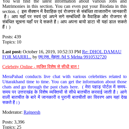
You will find the latest information about various Jobs and
Matrimonies in this section. You can even put your Biodata in this
section. ( इस सैक्शन में वैवाहिक एवं रोजगार से संबंधित ताजातरीन जानकारी
है। आप यहाँ पर स्वयं एवं अपने सगे सम्बंधियों के वैवाहिक और रोजगार से
संबंधित सूचना यहाँ पर दे सकते है। आप अपना बायो डाटा भी यहां डाल सकते
हैं। )
Posts: 439
Topics: 10
Last post:
October 16, 2019, 10:52:33 PM
Re: DHOL DAMAU
FOR MARRI...
by
एम.एस. मेहता /M S Mehta 9910532720
Celebrity Online - व्यक्ति विशेष से सीधी बात !
MeraPahad conducts live chat with various celebrities related to
Uttarakhand time to time. You can get the information about those
chats and go through the past chats here. ( मेरा पहाड़ पोर्टल में समय-
समय पर उत्तराखंड के विशेष व्यक्तियों से सीधे बातचीत करवाई जाती है। आने
वाली बातचीत के बारे में जानकारी व पुरानी बातचीतों का विवरण आप यहां देख
सकते है।)
Moderator:
Rajneesh
Posts: 3,396
Topics: 25