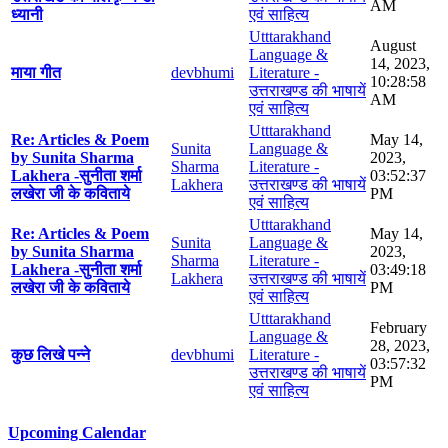
AM
ध्यानी
एवं साहित्य
Utttarakhand
August
Language &
14, 2023,
माया गीत
devbhumi
Literature -
10:28:58
उत्तराखण्ड की भाषायें
AM
एवं साहित्य
Utttarakhand
Re: Articles & Poem
May 14,
Sunita
Language &
by Sunita Sharma
2023,
Sharma
Literature -
Lakhera -सुनीता शर्मा
03:52:37
Lakhera
उत्तराखण्ड की भाषायें
लखेरा जी के कविताये
PM
एवं साहित्य
Utttarakhand
Re: Articles & Poem
May 14,
Sunita
Language &
by Sunita Sharma
2023,
Sharma
Literature -
Lakhera -सुनीता शर्मा
03:49:18
Lakhera
उत्तराखण्ड की भाषायें
लखेरा जी के कविताये
PM
एवं साहित्य
Utttarakhand
February
Language &
28, 2023,
कुछ लिखे पन्ने
devbhumi
Literature -
03:57:32
उत्तराखण्ड की भाषायें
PM
एवं साहित्य
Upcoming Calendar