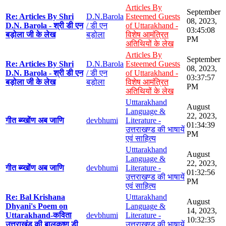
Articles By
September
Re: Articles By Shri
D.N.Barola
Esteemed Guests
08, 2023,
D.N. Barola - श्री डी एन
/ डी एन
of Uttarakhand -
03:45:08
बड़ोला जी के लेख
बड़ोला
विशेष आमंत्रित
PM
अतिथियों के लेख
Articles By
September
Re: Articles By Shri
D.N.Barola
Esteemed Guests
08, 2023,
D.N. Barola - श्री डी एन
/ डी एन
of Uttarakhand -
03:37:57
बड़ोला जी के लेख
बड़ोला
विशेष आमंत्रित
PM
अतिथियों के लेख
Utttarakhand
August
Language &
22, 2023,
गीत ब्य्खोंण अब जाणि
devbhumi
Literature -
01:34:39
उत्तराखण्ड की भाषायें
PM
एवं साहित्य
Utttarakhand
August
Language &
22, 2023,
गीत ब्य्खोंण अब जाणि
devbhumi
Literature -
01:32:56
उत्तराखण्ड की भाषायें
PM
एवं साहित्य
Re: Bal Krishana
Utttarakhand
August
Dhyani's Poem on
Language &
14, 2023,
Uttarakhand-कविता
devbhumi
Literature -
10:32:35
उत्तराखंड की बालकृष्ण डी
उत्तराखण्ड की भाषायें