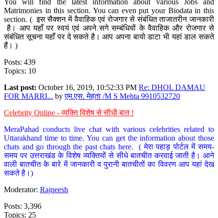
You will find the latest information about various Jobs and
Matrimonies in this section. You can even put your Biodata in this
section. ( इस सैक्शन में वैवाहिक एवं रोजगार से संबंधित ताजातरीन जानकारी
है। आप यहाँ पर स्वयं एवं अपने सगे सम्बंधियों के वैवाहिक और रोजगार से
संबंधित सूचना यहाँ पर दे सकते है। आप अपना बायो डाटा भी यहां डाल सकते
हैं। )
Posts: 439
Topics: 10
Last post:
October 16, 2019, 10:52:33 PM
Re: DHOL DAMAU
FOR MARRI...
by
एम.एस. मेहता /M S Mehta 9910532720
Celebrity Online - व्यक्ति विशेष से सीधी बात !
MeraPahad conducts live chat with various celebrities related to
Uttarakhand time to time. You can get the information about those
chats and go through the past chats here. ( मेरा पहाड़ पोर्टल में समय-
समय पर उत्तराखंड के विशेष व्यक्तियों से सीधे बातचीत करवाई जाती है। आने
वाली बातचीत के बारे में जानकारी व पुरानी बातचीतों का विवरण आप यहां देख
सकते है।)
Moderator:
Rajneesh
Posts: 3,396
Topics: 25