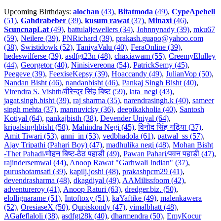
Upcoming Birthdays:
alochan
(43)
,
Bitatmoda
(49)
,
CypeApehell
(51)
,
Gahdrabeber
(39)
,
kusum rawat
(37)
,
Minaxi
(46)
,
ScuncnapLat
(49)
,
battulaljewellers (34)
,
Johnnynady (39)
,
mku67
(59)
,
Neilere (39)
,
PNRichard (39)
,
prakash.guapo@yahoo.com
(38)
,
Swistidowk (52)
,
TaniyaValu (40)
,
FeraOnline (39)
,
hedeswilferse (39)
,
asdfgt23n (48)
,
chaxiawam (55)
,
CreemyElulley
(44)
,
Georgetor (40)
,
Ninisivereona (54)
,
PatrickSemy (45)
,
Peegeve (39)
,
FeexiseKepsy (39)
,
Hoaccandy (49)
,
JulianVop (50)
,
Nandan Bisht (46)
,
nandanbisht (46)
,
Pankaj Singh Bisht (40)
,
Virendra S. Vishth/वीरेन्द्र सिंह बिष्ट (59)
,
lata_negi (43)
,
jagat.singh.bisht (39)
,
raj sharma (35)
,
narendrasingh.k (40)
,
sameer
singh mehta (37)
,
mannuvicky (36)
,
deepikakholia (40)
,
Santosh
Kotiyal (64)
,
pankajbisth (38)
,
Devender Uniyal (64)
,
kripalsinghbisht (58)
,
Mahindra Negi (45)
,
विनोद सिंह गढ़िया (37)
,
Amit Tiwari (53)
,
anni_in (53)
,
vedbhadola (61)
,
patwal_ss (57)
,
Ajay Tripathi (Pahari Boy) (47)
,
madhulika negi (48)
,
Mohan Bisht
-Thet Pahadi/मोहन बिष्ट-ठेठ पहाडी (49)
,
Pawan Pahari/पवन पहाडी (47)
,
rajindersemwal (44)
,
Anoop Rawat "Garhwali Indian" (37)
,
purushotamsati (39)
,
kapilj.joshi (48)
,
prakashpcm29 (41)
,
devendrasharma (48)
,
dkagdiyal (49)
,
AAMilissfoom (42)
,
adventureroy (41)
,
Anoop Raturi (63)
,
dredger.biz. (50)
,
elollignarame (51)
,
Intoftoxy (51)
,
kaYaftike (49)
,
malenkawera
(52)
,
OresiaseX (50)
,
Qupiskondy (47)
,
vimalbhatt (48)
,
AGafeflaloli (38)
,
asdfgt28k (40)
,
dharmendra (50)
,
EmyKocur