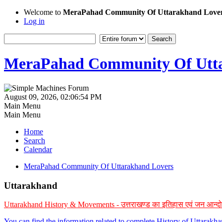
Welcome to
MeraPahad Community Of Uttarakhand Love
Log in
MeraPahad Community Of Utta
August 09, 2026, 02:06:54 PM
Main Menu
Main Menu
Home
Search
Calendar
MeraPahad Community Of Uttarakhand Lovers
Uttarakhand
Uttarakhand History & Movements - उत्तराखण्ड का इतिहास एवं जन आन्द
You can find the information related to complete History of Uttarak