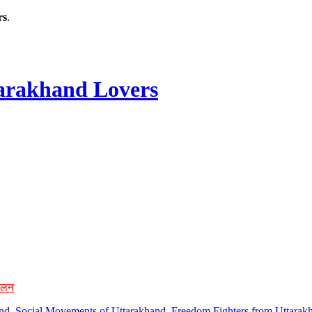
rs
.
rakhand Lovers
ोलन
hand, Social Movements of Uttarakhand, Freedom Fighters from Uttarakh