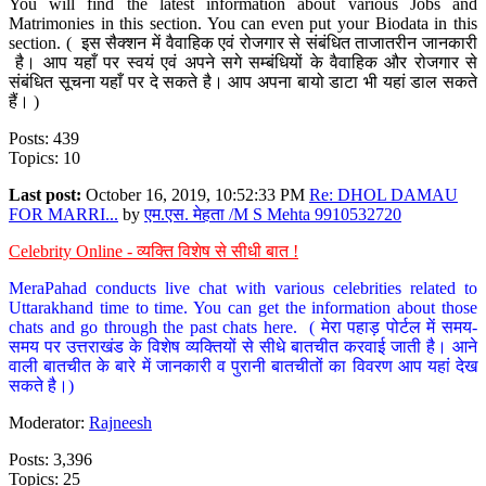
You will find the latest information about various Jobs and
Matrimonies in this section. You can even put your Biodata in this
section. ( इस सैक्शन में वैवाहिक एवं रोजगार से संबंधित ताजातरीन जानकारी
है। आप यहाँ पर स्वयं एवं अपने सगे सम्बंधियों के वैवाहिक और रोजगार से
संबंधित सूचना यहाँ पर दे सकते है। आप अपना बायो डाटा भी यहां डाल सकते
हैं। )
Posts: 439
Topics: 10
Last post:
October 16, 2019, 10:52:33 PM
Re: DHOL DAMAU
FOR MARRI...
by
एम.एस. मेहता /M S Mehta 9910532720
Celebrity Online - व्यक्ति विशेष से सीधी बात !
MeraPahad conducts live chat with various celebrities related to
Uttarakhand time to time. You can get the information about those
chats and go through the past chats here. ( मेरा पहाड़ पोर्टल में समय-
समय पर उत्तराखंड के विशेष व्यक्तियों से सीधे बातचीत करवाई जाती है। आने
वाली बातचीत के बारे में जानकारी व पुरानी बातचीतों का विवरण आप यहां देख
सकते है।)
Moderator:
Rajneesh
Posts: 3,396
Topics: 25