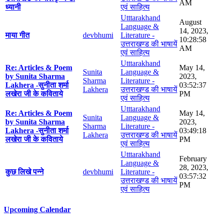
AM
ध्यानी
एवं साहित्य
Utttarakhand
August
Language &
14, 2023,
माया गीत
devbhumi
Literature -
10:28:58
उत्तराखण्ड की भाषायें
AM
एवं साहित्य
Utttarakhand
Re: Articles & Poem
May 14,
Sunita
Language &
by Sunita Sharma
2023,
Sharma
Literature -
Lakhera -सुनीता शर्मा
03:52:37
Lakhera
उत्तराखण्ड की भाषायें
लखेरा जी के कविताये
PM
एवं साहित्य
Utttarakhand
Re: Articles & Poem
May 14,
Sunita
Language &
by Sunita Sharma
2023,
Sharma
Literature -
Lakhera -सुनीता शर्मा
03:49:18
Lakhera
उत्तराखण्ड की भाषायें
लखेरा जी के कविताये
PM
एवं साहित्य
Utttarakhand
February
Language &
28, 2023,
कुछ लिखे पन्ने
devbhumi
Literature -
03:57:32
उत्तराखण्ड की भाषायें
PM
एवं साहित्य
Upcoming Calendar