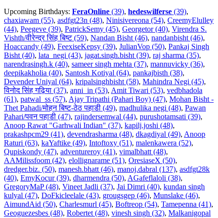
Upcoming Birthdays:
FeraOnline
(39)
,
hedeswilferse
(39)
,
chaxiawam (55)
,
asdfgt23n (48)
,
Ninisivereona (54)
,
CreemyElulley
(44)
,
Peegeve (39)
,
PatrickSemy (45)
,
Georgetor (40)
,
Virendra S.
Vishth/वीरेन्द्र सिंह बिष्ट (59)
,
Nandan Bisht (46)
,
nandanbisht (46)
,
Hoaccandy (49)
,
FeexiseKepsy (39)
,
JulianVop (50)
,
Pankaj Singh
Bisht (40)
,
lata_negi (43)
,
jagat.singh.bisht (39)
,
raj sharma (35)
,
narendrasingh.k (40)
,
sameer singh mehta (37)
,
mannuvicky (36)
,
deepikakholia (40)
,
Santosh Kotiyal (64)
,
pankajbisth (38)
,
Devender Uniyal (64)
,
kripalsinghbisht (58)
,
Mahindra Negi (45)
,
विनोद सिंह गढ़िया (37)
,
anni_in (53)
,
Amit Tiwari (53)
,
vedbhadola
(61)
,
patwal_ss (57)
,
Ajay Tripathi (Pahari Boy) (47)
,
Mohan Bisht -
Thet Pahadi/मोहन बिष्ट-ठेठ पहाडी (49)
,
madhulika negi (48)
,
Pawan
Pahari/पवन पहाडी (47)
,
rajindersemwal (44)
,
purushotamsati (39)
,
Anoop Rawat "Garhwali Indian" (37)
,
kapilj.joshi (48)
,
prakashpcm29 (41)
,
devendrasharma (48)
,
dkagdiyal (49)
,
Anoop
Raturi (63)
,
kaYaftike (49)
,
Intoftoxy (51)
,
malenkawera (52)
,
Qupiskondy (47)
,
adventureroy (41)
,
vimalbhatt (48)
,
AAMilissfoom (42)
,
elollignarame (51)
,
OresiaseX (50)
,
dredger.biz. (50)
,
manesh.bhatt (46)
,
manoj.dabral (137)
,
asdfgt28k
(40)
,
EmyKocur (39)
,
dharmendra (50)
,
AGafeflaloli (38)
,
GregoryMaP (48)
,
Vineet Jadli (37)
,
Jai Dimri (40)
,
kundan singh
kulyal (47)
,
DoFkicleelale (43)
,
grougsgep (46)
,
Munslake (46)
,
AimundAid (50)
,
Charlesmurl (45)
,
Boftreop (54)
,
Tamepenna (41)
,
Geoguezesbes (48)
,
Robertet (48)
,
vinesh singh (32)
,
Malkanigopal