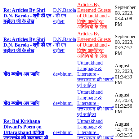
Articles By
September
Re: Articles By Shri
D.N.Barola
Esteemed Guests
08, 2023,
D.N. Barola - श्री डी एन
/ डी एन
of Uttarakhand -
03:45:08
बड़ोला जी के लेख
बड़ोला
विशेष आमंत्रित
PM
अतिथियों के लेख
Articles By
September
Re: Articles By Shri
D.N.Barola
Esteemed Guests
08, 2023,
D.N. Barola - श्री डी एन
/ डी एन
of Uttarakhand -
03:37:57
बड़ोला जी के लेख
बड़ोला
विशेष आमंत्रित
PM
अतिथियों के लेख
Utttarakhand
August
Language &
22, 2023,
गीत ब्य्खोंण अब जाणि
devbhumi
Literature -
01:34:39
उत्तराखण्ड की भाषायें
PM
एवं साहित्य
Utttarakhand
August
Language &
22, 2023,
गीत ब्य्खोंण अब जाणि
devbhumi
Literature -
01:32:56
उत्तराखण्ड की भाषायें
PM
एवं साहित्य
Re: Bal Krishana
Utttarakhand
August
Dhyani's Poem on
Language &
14, 2023,
Uttarakhand-कविता
devbhumi
Literature -
10:32:35
उत्तराखंड की बालकृष्ण डी
उत्तराखण्ड की भाषायें