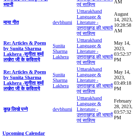
AM
ध्यानी
एवं साहित्य
Utttarakhand
August
Language &
14, 2023,
माया गीत
devbhumi
Literature -
10:28:58
उत्तराखण्ड की भाषायें
AM
एवं साहित्य
Utttarakhand
Re: Articles & Poem
May 14,
Sunita
Language &
by Sunita Sharma
2023,
Sharma
Literature -
Lakhera -सुनीता शर्मा
03:52:37
Lakhera
उत्तराखण्ड की भाषायें
लखेरा जी के कविताये
PM
एवं साहित्य
Utttarakhand
Re: Articles & Poem
May 14,
Sunita
Language &
by Sunita Sharma
2023,
Sharma
Literature -
Lakhera -सुनीता शर्मा
03:49:18
Lakhera
उत्तराखण्ड की भाषायें
लखेरा जी के कविताये
PM
एवं साहित्य
Utttarakhand
February
Language &
28, 2023,
कुछ लिखे पन्ने
devbhumi
Literature -
03:57:32
उत्तराखण्ड की भाषायें
PM
एवं साहित्य
Upcoming Calendar