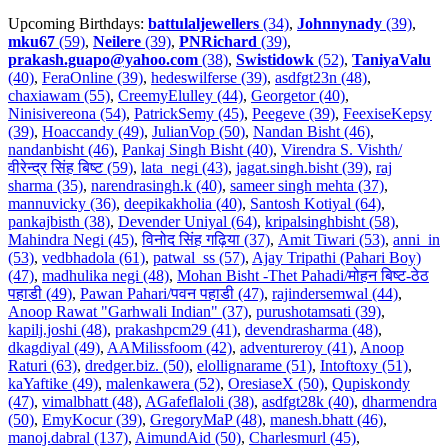
Upcoming Birthdays:
battulaljewellers
(34)
,
Johnnynady
(39)
,
mku67
(59)
,
Neilere
(39)
,
PNRichard
(39)
,
prakash.guapo@yahoo.com
(38)
,
Swistidowk
(52)
,
TaniyaValu
(40)
,
FeraOnline (39)
,
hedeswilferse (39)
,
asdfgt23n (48)
,
chaxiawam (55)
,
CreemyElulley (44)
,
Georgetor (40)
,
Ninisivereona (54)
,
PatrickSemy (45)
,
Peegeve (39)
,
FeexiseKepsy
(39)
,
Hoaccandy (49)
,
JulianVop (50)
,
Nandan Bisht (46)
,
nandanbisht (46)
,
Pankaj Singh Bisht (40)
,
Virendra S. Vishth/
वीरेन्द्र सिंह बिष्ट (59)
,
lata_negi (43)
,
jagat.singh.bisht (39)
,
raj
sharma (35)
,
narendrasingh.k (40)
,
sameer singh mehta (37)
,
mannuvicky (36)
,
deepikakholia (40)
,
Santosh Kotiyal (64)
,
pankajbisth (38)
,
Devender Uniyal (64)
,
kripalsinghbisht (58)
,
Mahindra Negi (45)
,
विनोद सिंह गढ़िया (37)
,
Amit Tiwari (53)
,
anni_in
(53)
,
vedbhadola (61)
,
patwal_ss (57)
,
Ajay Tripathi (Pahari Boy)
(47)
,
madhulika negi (48)
,
Mohan Bisht -Thet Pahadi/मोहन बिष्ट-ठेठ
पहाडी (49)
,
Pawan Pahari/पवन पहाडी (47)
,
rajindersemwal (44)
,
Anoop Rawat "Garhwali Indian" (37)
,
purushotamsati (39)
,
kapilj.joshi (48)
,
prakashpcm29 (41)
,
devendrasharma (48)
,
dkagdiyal (49)
,
AAMilissfoom (42)
,
adventureroy (41)
,
Anoop
Raturi (63)
,
dredger.biz. (50)
,
elollignarame (51)
,
Intoftoxy (51)
,
kaYaftike (49)
,
malenkawera (52)
,
OresiaseX (50)
,
Qupiskondy
(47)
,
vimalbhatt (48)
,
AGafeflaloli (38)
,
asdfgt28k (40)
,
dharmendra
(50)
,
EmyKocur (39)
,
GregoryMaP (48)
,
manesh.bhatt (46)
,
manoj.dabral (137)
,
AimundAid (50)
,
Charlesmurl (45)
,