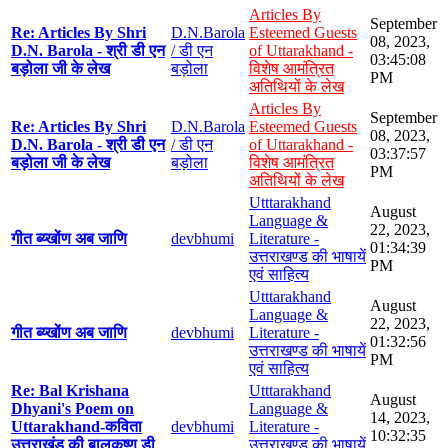
Articles By
September
Re: Articles By Shri
D.N.Barola
Esteemed Guests
08, 2023,
D.N. Barola - श्री डी एन
/ डी एन
of Uttarakhand -
03:45:08
बड़ोला जी के लेख
बड़ोला
विशेष आमंत्रित
PM
अतिथियों के लेख
Articles By
September
Re: Articles By Shri
D.N.Barola
Esteemed Guests
08, 2023,
D.N. Barola - श्री डी एन
/ डी एन
of Uttarakhand -
03:37:57
बड़ोला जी के लेख
बड़ोला
विशेष आमंत्रित
PM
अतिथियों के लेख
Utttarakhand
August
Language &
22, 2023,
गीत ब्य्खोंण अब जाणि
devbhumi
Literature -
01:34:39
उत्तराखण्ड की भाषायें
PM
एवं साहित्य
Utttarakhand
August
Language &
22, 2023,
गीत ब्य्खोंण अब जाणि
devbhumi
Literature -
01:32:56
उत्तराखण्ड की भाषायें
PM
एवं साहित्य
Re: Bal Krishana
Utttarakhand
August
Dhyani's Poem on
Language &
14, 2023,
Uttarakhand-कविता
devbhumi
Literature -
10:32:35
उत्तराखंड की बालकृष्ण डी
उत्तराखण्ड की भाषायें