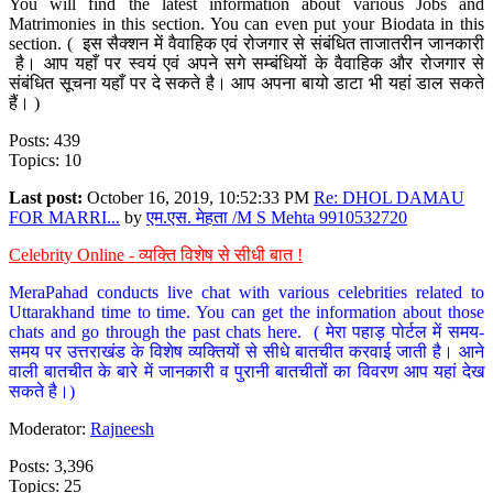
You will find the latest information about various Jobs and
Matrimonies in this section. You can even put your Biodata in this
section. ( इस सैक्शन में वैवाहिक एवं रोजगार से संबंधित ताजातरीन जानकारी
है। आप यहाँ पर स्वयं एवं अपने सगे सम्बंधियों के वैवाहिक और रोजगार से
संबंधित सूचना यहाँ पर दे सकते है। आप अपना बायो डाटा भी यहां डाल सकते
हैं। )
Posts: 439
Topics: 10
Last post:
October 16, 2019, 10:52:33 PM
Re: DHOL DAMAU
FOR MARRI...
by
एम.एस. मेहता /M S Mehta 9910532720
Celebrity Online - व्यक्ति विशेष से सीधी बात !
MeraPahad conducts live chat with various celebrities related to
Uttarakhand time to time. You can get the information about those
chats and go through the past chats here. ( मेरा पहाड़ पोर्टल में समय-
समय पर उत्तराखंड के विशेष व्यक्तियों से सीधे बातचीत करवाई जाती है। आने
वाली बातचीत के बारे में जानकारी व पुरानी बातचीतों का विवरण आप यहां देख
सकते है।)
Moderator:
Rajneesh
Posts: 3,396
Topics: 25