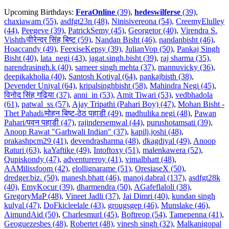
Upcoming Birthdays:
FeraOnline
(39)
,
hedeswilferse
(39)
,
chaxiawam (55)
,
asdfgt23n (48)
,
Ninisivereona (54)
,
CreemyElulley
(44)
,
Peegeve (39)
,
PatrickSemy (45)
,
Georgetor (40)
,
Virendra S.
Vishth/वीरेन्द्र सिंह बिष्ट (59)
,
Nandan Bisht (46)
,
nandanbisht (46)
,
Hoaccandy (49)
,
FeexiseKepsy (39)
,
JulianVop (50)
,
Pankaj Singh
Bisht (40)
,
lata_negi (43)
,
jagat.singh.bisht (39)
,
raj sharma (35)
,
narendrasingh.k (40)
,
sameer singh mehta (37)
,
mannuvicky (36)
,
deepikakholia (40)
,
Santosh Kotiyal (64)
,
pankajbisth (38)
,
Devender Uniyal (64)
,
kripalsinghbisht (58)
,
Mahindra Negi (45)
,
विनोद सिंह गढ़िया (37)
,
anni_in (53)
,
Amit Tiwari (53)
,
vedbhadola
(61)
,
patwal_ss (57)
,
Ajay Tripathi (Pahari Boy) (47)
,
Mohan Bisht -
Thet Pahadi/मोहन बिष्ट-ठेठ पहाडी (49)
,
madhulika negi (48)
,
Pawan
Pahari/पवन पहाडी (47)
,
rajindersemwal (44)
,
purushotamsati (39)
,
Anoop Rawat "Garhwali Indian" (37)
,
kapilj.joshi (48)
,
prakashpcm29 (41)
,
devendrasharma (48)
,
dkagdiyal (49)
,
Anoop
Raturi (63)
,
kaYaftike (49)
,
Intoftoxy (51)
,
malenkawera (52)
,
Qupiskondy (47)
,
adventureroy (41)
,
vimalbhatt (48)
,
AAMilissfoom (42)
,
elollignarame (51)
,
OresiaseX (50)
,
dredger.biz. (50)
,
manesh.bhatt (46)
,
manoj.dabral (137)
,
asdfgt28k
(40)
,
EmyKocur (39)
,
dharmendra (50)
,
AGafeflaloli (38)
,
GregoryMaP (48)
,
Vineet Jadli (37)
,
Jai Dimri (40)
,
kundan singh
kulyal (47)
,
DoFkicleelale (43)
,
grougsgep (46)
,
Munslake (46)
,
AimundAid (50)
,
Charlesmurl (45)
,
Boftreop (54)
,
Tamepenna (41)
,
Geoguezesbes (48)
,
Robertet (48)
,
vinesh singh (32)
,
Malkanigopal