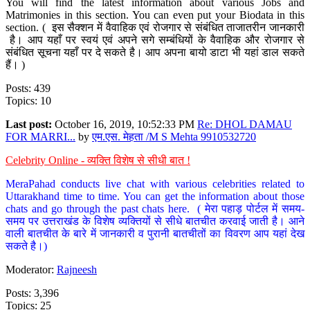
You will find the latest information about various Jobs and
Matrimonies in this section. You can even put your Biodata in this
section. ( इस सैक्शन में वैवाहिक एवं रोजगार से संबंधित ताजातरीन जानकारी
है। आप यहाँ पर स्वयं एवं अपने सगे सम्बंधियों के वैवाहिक और रोजगार से
संबंधित सूचना यहाँ पर दे सकते है। आप अपना बायो डाटा भी यहां डाल सकते
हैं। )
Posts: 439
Topics: 10
Last post:
October 16, 2019, 10:52:33 PM
Re: DHOL DAMAU
FOR MARRI...
by
एम.एस. मेहता /M S Mehta 9910532720
Celebrity Online - व्यक्ति विशेष से सीधी बात !
MeraPahad conducts live chat with various celebrities related to
Uttarakhand time to time. You can get the information about those
chats and go through the past chats here. ( मेरा पहाड़ पोर्टल में समय-
समय पर उत्तराखंड के विशेष व्यक्तियों से सीधे बातचीत करवाई जाती है। आने
वाली बातचीत के बारे में जानकारी व पुरानी बातचीतों का विवरण आप यहां देख
सकते है।)
Moderator:
Rajneesh
Posts: 3,396
Topics: 25