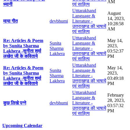
AM
ध्यानी
एवं साहित्य
Utttarakhand
August
Language &
14, 2023,
माया गीत
devbhumi
Literature -
10:28:58
उत्तराखण्ड की भाषायें
AM
एवं साहित्य
Utttarakhand
Re: Articles & Poem
May 14,
Sunita
Language &
by Sunita Sharma
2023,
Sharma
Literature -
Lakhera -सुनीता शर्मा
03:52:37
Lakhera
उत्तराखण्ड की भाषायें
लखेरा जी के कविताये
PM
एवं साहित्य
Utttarakhand
Re: Articles & Poem
May 14,
Sunita
Language &
by Sunita Sharma
2023,
Sharma
Literature -
Lakhera -सुनीता शर्मा
03:49:18
Lakhera
उत्तराखण्ड की भाषायें
लखेरा जी के कविताये
PM
एवं साहित्य
Utttarakhand
February
Language &
28, 2023,
कुछ लिखे पन्ने
devbhumi
Literature -
03:57:32
उत्तराखण्ड की भाषायें
PM
एवं साहित्य
Upcoming Calendar