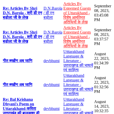
Articles By
September
Re: Articles By Shri
D.N.Barola
Esteemed Guests
08, 2023,
D.N. Barola - श्री डी एन
/ डी एन
of Uttarakhand -
03:45:08
बड़ोला जी के लेख
बड़ोला
विशेष आमंत्रित
PM
अतिथियों के लेख
Articles By
September
Re: Articles By Shri
D.N.Barola
Esteemed Guests
08, 2023,
D.N. Barola - श्री डी एन
/ डी एन
of Uttarakhand -
03:37:57
बड़ोला जी के लेख
बड़ोला
विशेष आमंत्रित
PM
अतिथियों के लेख
Utttarakhand
August
Language &
22, 2023,
गीत ब्य्खोंण अब जाणि
devbhumi
Literature -
01:34:39
उत्तराखण्ड की भाषायें
PM
एवं साहित्य
Utttarakhand
August
Language &
22, 2023,
गीत ब्य्खोंण अब जाणि
devbhumi
Literature -
01:32:56
उत्तराखण्ड की भाषायें
PM
एवं साहित्य
Re: Bal Krishana
Utttarakhand
August
Dhyani's Poem on
Language &
14, 2023,
Uttarakhand-कविता
devbhumi
Literature -
10:32:35
उत्तराखंड की बालकृष्ण डी
उत्तराखण्ड की भाषायें