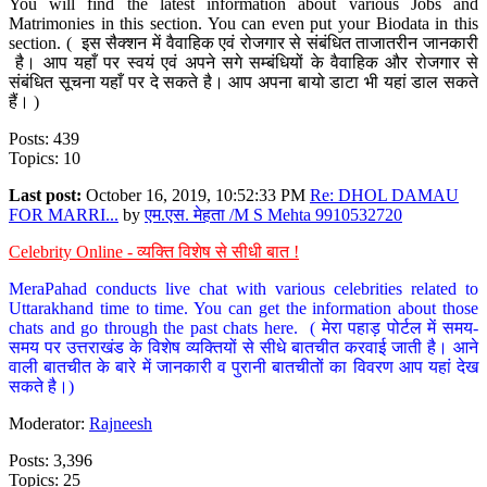
You will find the latest information about various Jobs and
Matrimonies in this section. You can even put your Biodata in this
section. ( इस सैक्शन में वैवाहिक एवं रोजगार से संबंधित ताजातरीन जानकारी
है। आप यहाँ पर स्वयं एवं अपने सगे सम्बंधियों के वैवाहिक और रोजगार से
संबंधित सूचना यहाँ पर दे सकते है। आप अपना बायो डाटा भी यहां डाल सकते
हैं। )
Posts: 439
Topics: 10
Last post:
October 16, 2019, 10:52:33 PM
Re: DHOL DAMAU
FOR MARRI...
by
एम.एस. मेहता /M S Mehta 9910532720
Celebrity Online - व्यक्ति विशेष से सीधी बात !
MeraPahad conducts live chat with various celebrities related to
Uttarakhand time to time. You can get the information about those
chats and go through the past chats here. ( मेरा पहाड़ पोर्टल में समय-
समय पर उत्तराखंड के विशेष व्यक्तियों से सीधे बातचीत करवाई जाती है। आने
वाली बातचीत के बारे में जानकारी व पुरानी बातचीतों का विवरण आप यहां देख
सकते है।)
Moderator:
Rajneesh
Posts: 3,396
Topics: 25