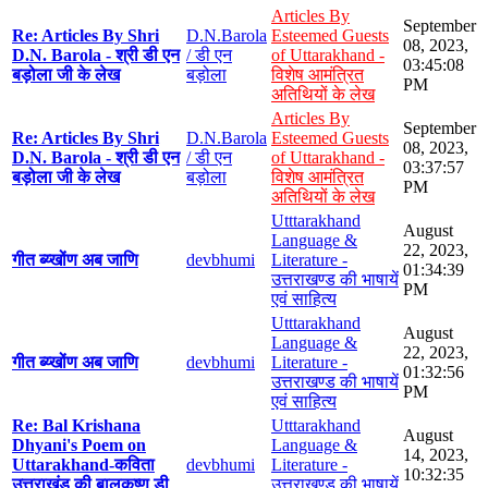
Articles By
September
Re: Articles By Shri
D.N.Barola
Esteemed Guests
08, 2023,
D.N. Barola - श्री डी एन
/ डी एन
of Uttarakhand -
03:45:08
बड़ोला जी के लेख
बड़ोला
विशेष आमंत्रित
PM
अतिथियों के लेख
Articles By
September
Re: Articles By Shri
D.N.Barola
Esteemed Guests
08, 2023,
D.N. Barola - श्री डी एन
/ डी एन
of Uttarakhand -
03:37:57
बड़ोला जी के लेख
बड़ोला
विशेष आमंत्रित
PM
अतिथियों के लेख
Utttarakhand
August
Language &
22, 2023,
गीत ब्य्खोंण अब जाणि
devbhumi
Literature -
01:34:39
उत्तराखण्ड की भाषायें
PM
एवं साहित्य
Utttarakhand
August
Language &
22, 2023,
गीत ब्य्खोंण अब जाणि
devbhumi
Literature -
01:32:56
उत्तराखण्ड की भाषायें
PM
एवं साहित्य
Re: Bal Krishana
Utttarakhand
August
Dhyani's Poem on
Language &
14, 2023,
Uttarakhand-कविता
devbhumi
Literature -
10:32:35
उत्तराखंड की बालकृष्ण डी
उत्तराखण्ड की भाषायें