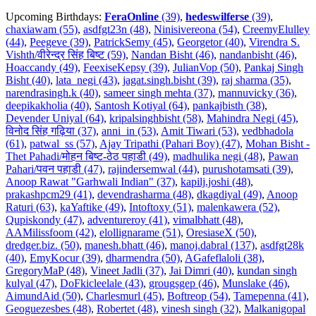
Upcoming Birthdays:
FeraOnline
(39)
,
hedeswilferse
(39)
,
chaxiawam (55)
,
asdfgt23n (48)
,
Ninisivereona (54)
,
CreemyElulley
(44)
,
Peegeve (39)
,
PatrickSemy (45)
,
Georgetor (40)
,
Virendra S.
Vishth/वीरेन्द्र सिंह बिष्ट (59)
,
Nandan Bisht (46)
,
nandanbisht (46)
,
Hoaccandy (49)
,
FeexiseKepsy (39)
,
JulianVop (50)
,
Pankaj Singh
Bisht (40)
,
lata_negi (43)
,
jagat.singh.bisht (39)
,
raj sharma (35)
,
narendrasingh.k (40)
,
sameer singh mehta (37)
,
mannuvicky (36)
,
deepikakholia (40)
,
Santosh Kotiyal (64)
,
pankajbisth (38)
,
Devender Uniyal (64)
,
kripalsinghbisht (58)
,
Mahindra Negi (45)
,
विनोद सिंह गढ़िया (37)
,
anni_in (53)
,
Amit Tiwari (53)
,
vedbhadola
(61)
,
patwal_ss (57)
,
Ajay Tripathi (Pahari Boy) (47)
,
Mohan Bisht -
Thet Pahadi/मोहन बिष्ट-ठेठ पहाडी (49)
,
madhulika negi (48)
,
Pawan
Pahari/पवन पहाडी (47)
,
rajindersemwal (44)
,
purushotamsati (39)
,
Anoop Rawat "Garhwali Indian" (37)
,
kapilj.joshi (48)
,
prakashpcm29 (41)
,
devendrasharma (48)
,
dkagdiyal (49)
,
Anoop
Raturi (63)
,
kaYaftike (49)
,
Intoftoxy (51)
,
malenkawera (52)
,
Qupiskondy (47)
,
adventureroy (41)
,
vimalbhatt (48)
,
AAMilissfoom (42)
,
elollignarame (51)
,
OresiaseX (50)
,
dredger.biz. (50)
,
manesh.bhatt (46)
,
manoj.dabral (137)
,
asdfgt28k
(40)
,
EmyKocur (39)
,
dharmendra (50)
,
AGafeflaloli (38)
,
GregoryMaP (48)
,
Vineet Jadli (37)
,
Jai Dimri (40)
,
kundan singh
kulyal (47)
,
DoFkicleelale (43)
,
grougsgep (46)
,
Munslake (46)
,
AimundAid (50)
,
Charlesmurl (45)
,
Boftreop (54)
,
Tamepenna (41)
,
Geoguezesbes (48)
,
Robertet (48)
,
vinesh singh (32)
,
Malkanigopal