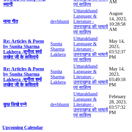
AM
ध्यानी
एवं साहित्य
Utttarakhand
August
Language &
14, 2023,
माया गीत
devbhumi
Literature -
10:28:58
उत्तराखण्ड की भाषायें
AM
एवं साहित्य
Utttarakhand
Re: Articles & Poem
May 14,
Sunita
Language &
by Sunita Sharma
2023,
Sharma
Literature -
Lakhera -सुनीता शर्मा
03:52:37
Lakhera
उत्तराखण्ड की भाषायें
लखेरा जी के कविताये
PM
एवं साहित्य
Utttarakhand
Re: Articles & Poem
May 14,
Sunita
Language &
by Sunita Sharma
2023,
Sharma
Literature -
Lakhera -सुनीता शर्मा
03:49:18
Lakhera
उत्तराखण्ड की भाषायें
लखेरा जी के कविताये
PM
एवं साहित्य
Utttarakhand
February
Language &
28, 2023,
कुछ लिखे पन्ने
devbhumi
Literature -
03:57:32
उत्तराखण्ड की भाषायें
PM
एवं साहित्य
Upcoming Calendar