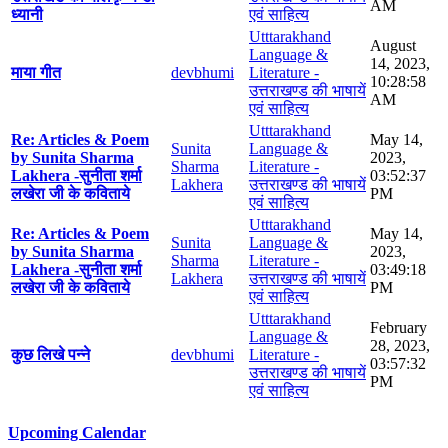
AM
ध्यानी
एवं साहित्य
Utttarakhand
August
Language &
14, 2023,
माया गीत
devbhumi
Literature -
10:28:58
उत्तराखण्ड की भाषायें
AM
एवं साहित्य
Utttarakhand
Re: Articles & Poem
May 14,
Sunita
Language &
by Sunita Sharma
2023,
Sharma
Literature -
Lakhera -सुनीता शर्मा
03:52:37
Lakhera
उत्तराखण्ड की भाषायें
लखेरा जी के कविताये
PM
एवं साहित्य
Utttarakhand
Re: Articles & Poem
May 14,
Sunita
Language &
by Sunita Sharma
2023,
Sharma
Literature -
Lakhera -सुनीता शर्मा
03:49:18
Lakhera
उत्तराखण्ड की भाषायें
लखेरा जी के कविताये
PM
एवं साहित्य
Utttarakhand
February
Language &
28, 2023,
कुछ लिखे पन्ने
devbhumi
Literature -
03:57:32
उत्तराखण्ड की भाषायें
PM
एवं साहित्य
Upcoming Calendar