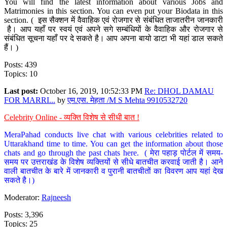
You will find the latest information about various Jobs and
Matrimonies in this section. You can even put your Biodata in this
section. ( इस सैक्शन में वैवाहिक एवं रोजगार से संबंधित ताजातरीन जानकारी
है। आप यहाँ पर स्वयं एवं अपने सगे सम्बंधियों के वैवाहिक और रोजगार से
संबंधित सूचना यहाँ पर दे सकते है। आप अपना बायो डाटा भी यहां डाल सकते
हैं। )
Posts: 439
Topics: 10
Last post:
October 16, 2019, 10:52:33 PM
Re: DHOL DAMAU
FOR MARRI...
by
एम.एस. मेहता /M S Mehta 9910532720
Celebrity Online - व्यक्ति विशेष से सीधी बात !
MeraPahad conducts live chat with various celebrities related to
Uttarakhand time to time. You can get the information about those
chats and go through the past chats here. ( मेरा पहाड़ पोर्टल में समय-
समय पर उत्तराखंड के विशेष व्यक्तियों से सीधे बातचीत करवाई जाती है। आने
वाली बातचीत के बारे में जानकारी व पुरानी बातचीतों का विवरण आप यहां देख
सकते है।)
Moderator:
Rajneesh
Posts: 3,396
Topics: 25