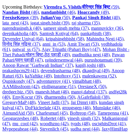
Upcoming Birthdays:
Virendra S. Vishth/वीरेन्द्र सिंह बिष्ट
(59)
,
Nandan Bisht
(46)
,
nandanbisht
(46)
,
Hoaccandy
(49)
,
FeexiseKepsy
(39)
,
JulianVop
(50)
,
Pankaj Singh Bisht
(40)
,
lata_negi (43)
,
jagat.singh.bisht (39)
,
raj sharma (35)
,
narendrasingh.k (40)
,
sameer singh mehta (37)
,
mannuvicky (36)
,
deepikakholia (40)
,
Santosh Kotiyal (64)
,
pankajbisth (38)
,
Devender Uniyal (64)
,
kripalsinghbisht (58)
,
Mahindra Negi (45)
,
विनोद सिंह गढ़िया (37)
,
anni_in (53)
,
Amit Tiwari (53)
,
vedbhadola
(61)
,
patwal_ss (57)
,
Ajay Tripathi (Pahari Boy) (47)
,
Mohan Bisht -
Thet Pahadi/मोहन बिष्ट-ठेठ पहाडी (49)
,
madhulika negi (48)
,
Pawan
Pahari/पवन पहाडी (47)
,
rajindersemwal (44)
,
purushotamsati (39)
,
Anoop Rawat "Garhwali Indian" (37)
,
kapilj.joshi (48)
,
prakashpcm29 (41)
,
devendrasharma (48)
,
dkagdiyal (49)
,
Anoop
Raturi (63)
,
kaYaftike (49)
,
Intoftoxy (51)
,
malenkawera (52)
,
Qupiskondy (47)
,
adventureroy (41)
,
vimalbhatt (48)
,
AAMilissfoom (42)
,
elollignarame (51)
,
OresiaseX (50)
,
dredger.biz. (50)
,
manesh.bhatt (46)
,
manoj.dabral (137)
,
asdfgt28k
(40)
,
EmyKocur (39)
,
dharmendra (50)
,
AGafeflaloli (38)
,
GregoryMaP (48)
,
Vineet Jadli (37)
,
Jai Dimri (40)
,
kundan singh
kulyal (47)
,
DoFkicleelale (43)
,
grougsgep (46)
,
Munslake (46)
,
AimundAid (50)
,
Charlesmurl (45)
,
Boftreop (54)
,
Tamepenna (41)
,
Geoguezesbes (48)
,
Robertet (48)
,
vinesh singh (32)
,
Malkanigopal
(47)
,
mu_cool (42)
,
woodhzno (42)
,
tyqds (48)
,
oscighitsDrot (41)
,
Mypepeabeag (44)
,
Stevenlich (45)
,
sudha negi (44)
,
JaxyHimiHap