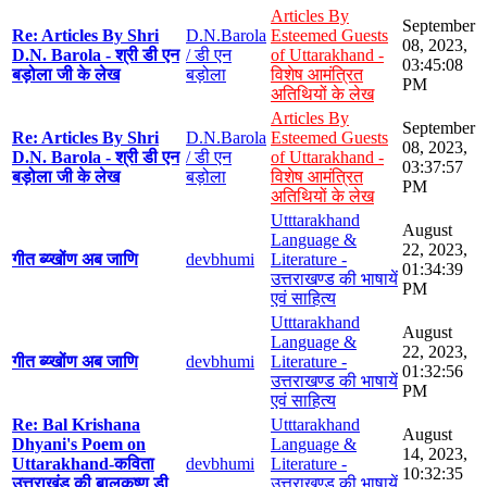
Articles By
September
Re: Articles By Shri
D.N.Barola
Esteemed Guests
08, 2023,
D.N. Barola - श्री डी एन
/ डी एन
of Uttarakhand -
03:45:08
बड़ोला जी के लेख
बड़ोला
विशेष आमंत्रित
PM
अतिथियों के लेख
Articles By
September
Re: Articles By Shri
D.N.Barola
Esteemed Guests
08, 2023,
D.N. Barola - श्री डी एन
/ डी एन
of Uttarakhand -
03:37:57
बड़ोला जी के लेख
बड़ोला
विशेष आमंत्रित
PM
अतिथियों के लेख
Utttarakhand
August
Language &
22, 2023,
गीत ब्य्खोंण अब जाणि
devbhumi
Literature -
01:34:39
उत्तराखण्ड की भाषायें
PM
एवं साहित्य
Utttarakhand
August
Language &
22, 2023,
गीत ब्य्खोंण अब जाणि
devbhumi
Literature -
01:32:56
उत्तराखण्ड की भाषायें
PM
एवं साहित्य
Re: Bal Krishana
Utttarakhand
August
Dhyani's Poem on
Language &
14, 2023,
Uttarakhand-कविता
devbhumi
Literature -
10:32:35
उत्तराखंड की बालकृष्ण डी
उत्तराखण्ड की भाषायें