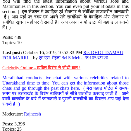
You will find the latest information about various Jobs and
Matrimonies in this section. You can even put your Biodata in this
section. ( इस सैक्शन में वैवाहिक एवं रोजगार से संबंधित ताजातरीन जानकारी
है। आप यहाँ पर स्वयं एवं अपने सगे सम्बंधियों के वैवाहिक और रोजगार से
संबंधित सूचना यहाँ पर दे सकते है। आप अपना बायो डाटा भी यहां डाल सकते
हैं। )
Posts: 439
Topics: 10
Last post:
October 16, 2019, 10:52:33 PM
Re: DHOL DAMAU
FOR MARRI...
by
एम.एस. मेहता /M S Mehta 9910532720
Celebrity Online - व्यक्ति विशेष से सीधी बात !
MeraPahad conducts live chat with various celebrities related to
Uttarakhand time to time. You can get the information about those
chats and go through the past chats here. ( मेरा पहाड़ पोर्टल में समय-
समय पर उत्तराखंड के विशेष व्यक्तियों से सीधे बातचीत करवाई जाती है। आने
वाली बातचीत के बारे में जानकारी व पुरानी बातचीतों का विवरण आप यहां देख
सकते है।)
Moderator:
Rajneesh
Posts: 3,396
Topics: 25