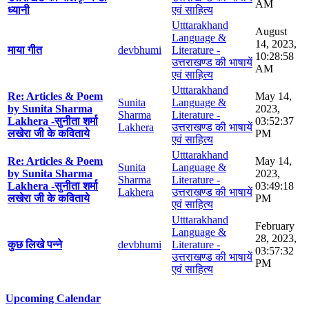
AM
ध्यानी
एवं साहित्य
Utttarakhand
August
Language &
14, 2023,
माया गीत
devbhumi
Literature -
10:28:58
उत्तराखण्ड की भाषायें
AM
एवं साहित्य
Utttarakhand
Re: Articles & Poem
May 14,
Sunita
Language &
by Sunita Sharma
2023,
Sharma
Literature -
Lakhera -सुनीता शर्मा
03:52:37
Lakhera
उत्तराखण्ड की भाषायें
लखेरा जी के कविताये
PM
एवं साहित्य
Utttarakhand
Re: Articles & Poem
May 14,
Sunita
Language &
by Sunita Sharma
2023,
Sharma
Literature -
Lakhera -सुनीता शर्मा
03:49:18
Lakhera
उत्तराखण्ड की भाषायें
लखेरा जी के कविताये
PM
एवं साहित्य
Utttarakhand
February
Language &
28, 2023,
कुछ लिखे पन्ने
devbhumi
Literature -
03:57:32
उत्तराखण्ड की भाषायें
PM
एवं साहित्य
Upcoming Calendar