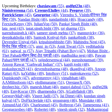
Upcoming Birthdays:
chaxiawam
(55)
,
asdfgt23n
(48)
,
Ninisivereona
(54)
,
CreemyElulley
(44)
,
Peegeve
(39)
,
PatrickSemy
(45)
,
Georgetor
(40)
,
Virendra S. Vishth/वीरेन्द्र सिंह
बिष्ट (59)
,
Nandan Bisht (46)
,
nandanbisht (46)
,
Hoaccandy (49)
,
FeexiseKepsy (39)
,
JulianVop (50)
,
Pankaj Singh Bisht (40)
,
lata_negi (43)
,
jagat.singh.bisht (39)
,
raj sharma (35)
,
narendrasingh.k (40)
,
sameer singh mehta (37)
,
mannuvicky (36)
,
deepikakholia (40)
,
Santosh Kotiyal (64)
,
pankajbisth (38)
,
Devender Uniyal (64)
,
kripalsinghbisht (58)
,
Mahindra Negi (45)
,
विनोद सिंह गढ़िया (37)
,
anni_in (53)
,
Amit Tiwari (53)
,
vedbhadola
(61)
,
patwal_ss (57)
,
Ajay Tripathi (Pahari Boy) (47)
,
Mohan Bisht -
Thet Pahadi/मोहन बिष्ट-ठेठ पहाडी (49)
,
madhulika negi (48)
,
Pawan
Pahari/पवन पहाडी (47)
,
rajindersemwal (44)
,
purushotamsati (39)
,
Anoop Rawat "Garhwali Indian" (37)
,
kapilj.joshi (48)
,
prakashpcm29 (41)
,
devendrasharma (48)
,
dkagdiyal (49)
,
Anoop
Raturi (63)
,
kaYaftike (49)
,
Intoftoxy (51)
,
malenkawera (52)
,
Qupiskondy (47)
,
adventureroy (41)
,
vimalbhatt (48)
,
AAMilissfoom (42)
,
elollignarame (51)
,
OresiaseX (50)
,
dredger.biz. (50)
,
manesh.bhatt (46)
,
manoj.dabral (137)
,
asdfgt28k
(40)
,
EmyKocur (39)
,
dharmendra (50)
,
AGafeflaloli (38)
,
GregoryMaP (48)
,
Vineet Jadli (37)
,
Jai Dimri (40)
,
kundan singh
kulyal (47)
,
DoFkicleelale (43)
,
grougsgep (46)
,
Munslake (46)
,
AimundAid (50)
,
Charlesmurl (45)
,
Boftreop (54)
,
Tamepenna (41)
,
Geoguezesbes (48)
,
Robertet (48)
,
vinesh singh (32)
,
Malkanigopal