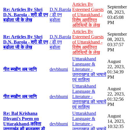
Articles By
September
Re: Articles By Shri
D.N.Barola
Esteemed Guests
08, 2023,
D.N. Barola - श्री डी एन
/ डी एन
of Uttarakhand -
03:45:08
बड़ोला जी के लेख
बड़ोला
विशेष आमंत्रित
PM
अतिथियों के लेख
Articles By
September
Re: Articles By Shri
D.N.Barola
Esteemed Guests
08, 2023,
D.N. Barola - श्री डी एन
/ डी एन
of Uttarakhand -
03:37:57
बड़ोला जी के लेख
बड़ोला
विशेष आमंत्रित
PM
अतिथियों के लेख
Utttarakhand
August
Language &
22, 2023,
गीत ब्य्खोंण अब जाणि
devbhumi
Literature -
01:34:39
उत्तराखण्ड की भाषायें
PM
एवं साहित्य
Utttarakhand
August
Language &
22, 2023,
गीत ब्य्खोंण अब जाणि
devbhumi
Literature -
01:32:56
उत्तराखण्ड की भाषायें
PM
एवं साहित्य
Re: Bal Krishana
Utttarakhand
August
Dhyani's Poem on
Language &
14, 2023,
Uttarakhand-कविता
devbhumi
Literature -
10:32:35
उत्तराखंड की बालकृष्ण डी
उत्तराखण्ड की भाषायें