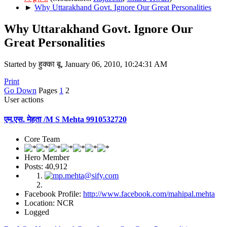
►
Why Uttarakhand Govt. Ignore Our Great Personalities
Why Uttarakhand Govt. Ignore Our
Great Personalities
Started by हुक्का बू, January 06, 2010, 10:24:31 AM
Print
Go Down
Pages
1
2
User actions
एम.एस. मेहता /M S Mehta 9910532720
Core Team
Hero Member
Posts: 40,912
Facebook Profile:
http://www.facebook.com/mahipal.mehta
Location: NCR
Logged