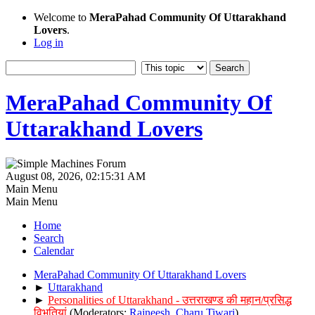
Welcome to
MeraPahad Community Of Uttarakhand
Lovers
.
Log in
MeraPahad Community Of
Uttarakhand Lovers
August 08, 2026, 02:15:31 AM
Main Menu
Main Menu
Home
Search
Calendar
MeraPahad Community Of Uttarakhand Lovers
►
Uttarakhand
►
Personalities of Uttarakhand - उत्तराखण्ड की महान/प्रसिद्ध
विभूतियां
(Moderators:
Rajneesh
,
Charu Tiwari
)