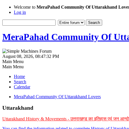
Welcome to
MeraPahad Community Of Uttarakhand Love
Log in
MeraPahad Community Of Utta
August 08, 2026, 08:47:32 PM
Main Menu
Main Menu
Home
Search
Calendar
MeraPahad Community Of Uttarakhand Lovers
Uttarakhand
Uttarakhand History & Movements - उत्तराखण्ड का इतिहास एवं जन आन्द
You can find the information related to complete History of Uttarak