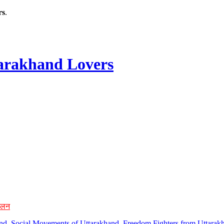
rs
.
rakhand Lovers
ोलन
hand, Social Movements of Uttarakhand, Freedom Fighters from Uttarakh