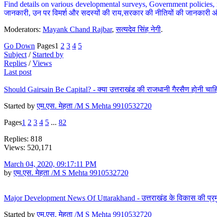
Find details on various developmental surveys, Government policies, n
जानकारी, उन पर विमर्श और सदस्यों की राय,सरकार की नीतियों की जानकारी 
Moderators:
Mayank Chand Rajbar
,
सत्यदेव सिंह नेगी
.
Go Down
Pages
1
2
3
4
5
Subject
/
Started by
Replies
/
Views
Last post
Should Gairsain Be Capital? - क्या उत्तराखंड की राजधानी गैरसैण होनी चाह
Started by
एम.एस. मेहता /M S Mehta 9910532720
Pages
1
2
3
4
5
...
82
Replies: 818
Views: 520,171
March 04, 2020, 09:17:11 PM
by
एम.एस. मेहता /M S Mehta 9910532720
Major Development News Of Uttarakhand - उत्तराखंड के विकास की प्रम
Started by
एम.एस. मेहता /M S Mehta 9910532720