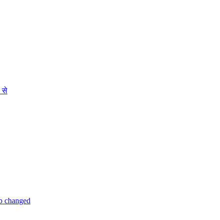
 से
 b changed