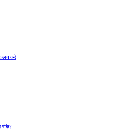
आकलन करे
 रोके?