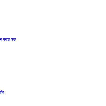
वन काष्ठ कल
तिथि