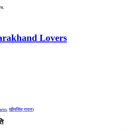
rs
.
rakhand Lovers
hem
,
खीमसिंह रावत
)
ति